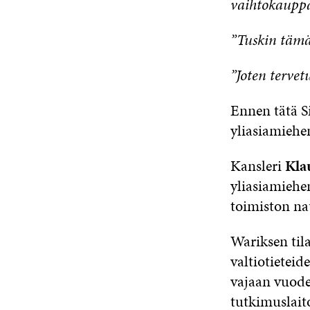
vaihtokauppa
”Tuskin tämä
”Joten tervetu
Ennen tätä Si
yliasiamiehe
Kansleri
Kla
yliasiamiehe
toimiston na
Wariksen tila
valtiotieteid
vajaan vuode
tutkimuslait