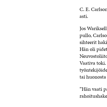
C. E. Carlson
asti.
Jos Wariksell
pullo, Carls
sihteerit hak
Hän oli pidet
Neuvostoliit
Vaativa toki.
työntekijöid
tai huonosta 
”Hän vaati pa
rahoitushake