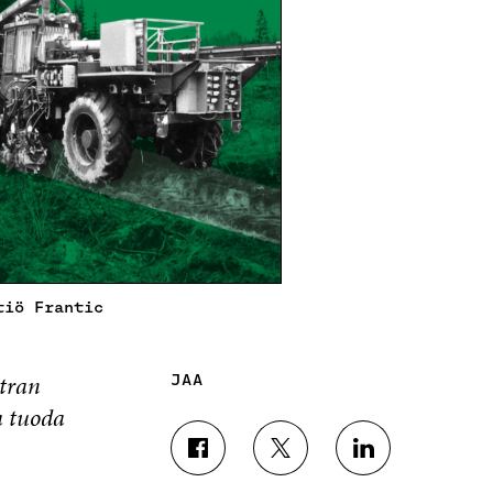
tiö Frantic
itran
JAA
a tuoda
J
J
J
A
A
A