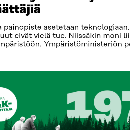
äättäjiä
a painopiste asetetaan teknologiaan.
ut eivät vielä tue. Niissäkin moni li
 ympäristöön. Ympäristöministeriön 