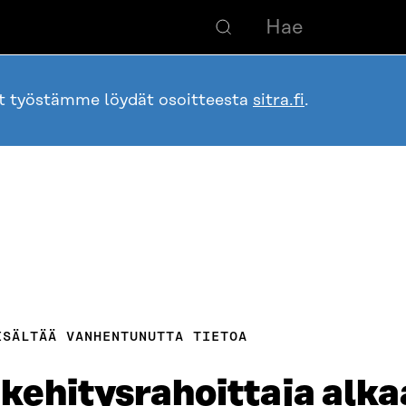
ot työstämme löydät osoitteesta
sitra.fi
.
ISÄLTÄÄ VANHENTUNUTTA TIETOA
kehitysrahoittaja alka