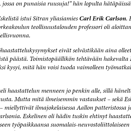
 jossa on punaisia ruusuja!” hän lopulta hätäpäissä
kelistä istui Sitran yliasiamies
Carl Erik Carlson
. 
orkeakoulun teollisuustalouden professori oli aloitta
ellisvuonna.
haastattelukysymykset eivät selvästikään aina ollee
stä päästä. Toimistopäällikön tehtävään hakevalta E
ksi kysyi, mitä hän voisi tuoda vaimolleen työmatka
eli haastattelun menneen jo penkin alle, sillä hänel
usta. Mutta mitä ilmeisemmin vastaukset – sekä Esk
– miellyttivät ilmajokelaisessa Aallon patteristossa 
Carlsonia. Eskelinen oli hädin tuskin ehtinyt haastatt
oiseen työpaikkaansa suomalais-neuvostoliittolaiseen