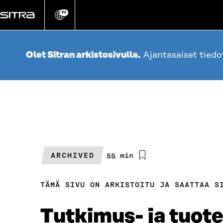
Siirry
suoraan
FI
Vaihda
sivuston
sisältöön
kieli
Olet Sitran arkistosivulla.
Ajantasaiset tied
ARCHIVED
Arvioitu
55 min
lukuaika
TÄMÄ SIVU ON ARKISTOITU JA SAATTAA S
Tutkimus- ja tuote