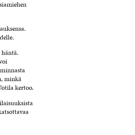
iasiamiehen
pauksensa.
delle.
e häntä.
voi
iminnasta
en, minkä
otila kertoo.
laisuuksista
katsottavaa