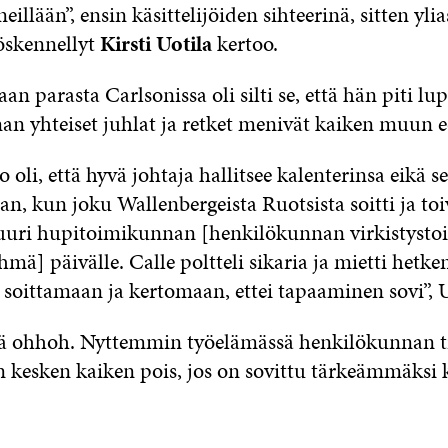
illään”, ensin käsittelijöiden sihteerinä, sitten yl
yöskennellyt
Kirsti Uotila
kertoo.
n parasta Carlsonissa oli silti se, että hän piti lu
n yhteiset juhlat ja retket menivät kaiken muun e
 oli, että hyvä johtaja hallitsee kalenterinsa eikä s
n, kun joku Wallenbergeista Ruotsista soitti ja toi
uuri hupitoimikunnan [henkilökunnan virkistysto
mä] päivälle. Calle poltteli sikaria ja mietti hetk
 soittamaan ja kertomaan, ettei tapaaminen sovi”, U
tä ohhoh. Nyttemmin työelämässä henkilökunnan ti
 kesken kaiken pois, jos on sovittu tärkeämmäksi 