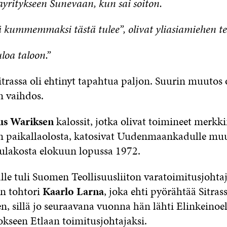
yritykseen Sunevaan, kun sai soiton.
 kummemmaksi tästä tulee”, olivat yliasiamiehen ter
loa taloon.”
trassa oli ehtinyt tapahtua paljon. Suurin muutos 
n vaihdos.
us Wariksen
kalossit, jotka olivat toimineet merkk
n paikallaolosta, katosivat Uudenmaankadulle mu
ulakosta elokuun lopussa 1972.
lle tuli Suomen Teollisuusliiton varatoimitusjohtaj
en tohtori
Kaarlo Larna
, joka ehti pyörähtää Sitras
n, sillä jo seuraavana vuonna hän lähti Elinkeino
okseen Etlaan toimitusjohtajaksi.