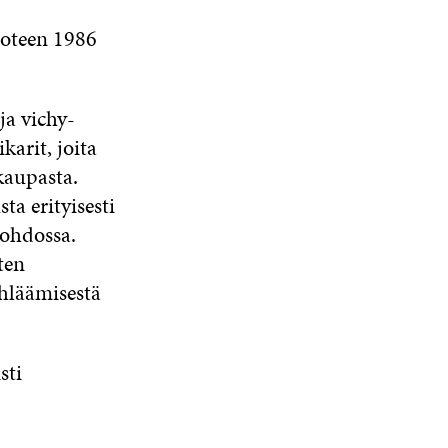
uoteen 1986
 ja vichy-
arit, joita
kaupasta.
ta erityisesti
johdossa.
ten
hläämisestä
sti