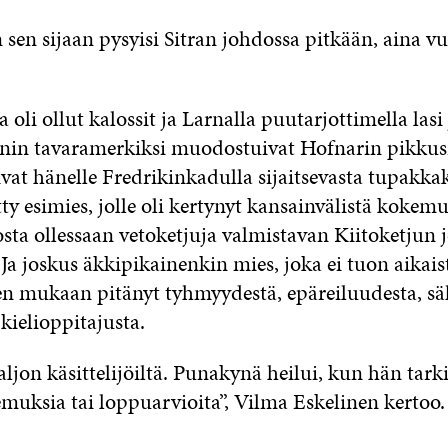
 sen sijaan pysyisi Sitran johdossa pitkään, aina v
a oli ollut kalossit ja Larnalla puutarjottimella lasi
onin tavaramerkiksi muodostuivat Hofnarin pikkusik
ivat hänelle Fredrikinkadulla sijaitsevasta tupakka
ty esimies, jolle oli kertynyt kansainvälistä kokemus
osta ollessaan vetoketjuja valmistavan Kiitoketjun 
 Ja joskus äkkipikainenkin mies, joka ei tuon aikais
en mukaan pitänyt tyhmyydestä, epäreiluudesta, sä
kielioppitajusta.
ljon käsittelijöiltä. Punakynä heilui, kun hän tarki
muksia tai loppuarvioita”, Vilma Eskelinen kertoo.