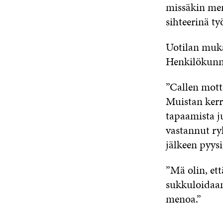
missäkin mene
sihteerinä t
Uotilan mukaa
Henkilökunna
”Callen motto
Muistan kerra
tapaamista j
vastannut ryh
jälkeen pyysi
”Mä olin, et
sukkuloidaan
menoa.”