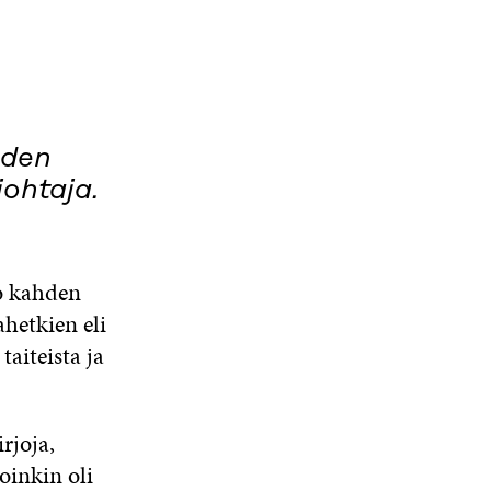
uden
johtaja.
o kahden
hetkien eli
taiteista ja
rjoja,
oinkin oli