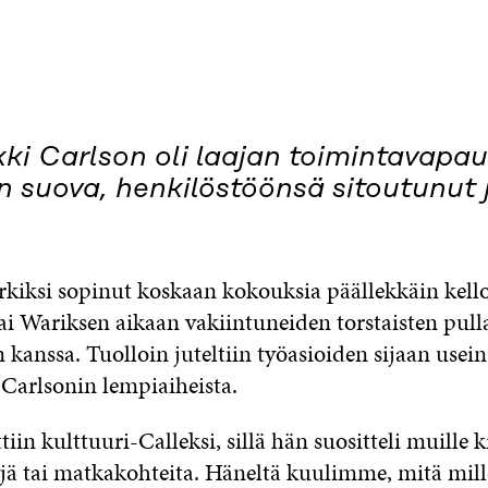
kki Carlson oli laajan toimintavapa
en suova, henkilöstöönsä sitoutunut 
rkiksi sopinut koskaan kokouksia päällekkäin kell
ai Wariksen aikaan vakiintuneiden torstaisten pulla
n kanssa. Tuolloin juteltiin työasioiden sijaan usein 
 Carlsonin lempiaiheista.
iin kulttuuri-Calleksi, sillä hän suositteli muille ki
yjä tai matkakohteita. Häneltä kuulimme, mitä mill