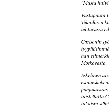
”Musta huivi,
Vastapäätä Es
Teknillisen k
tehtävässä ed
Carlsonin työ
tyypillisimmä
hän esimerki
Moskovasta.
Eskelinen arv
esimieskokem
pohjalaisuus 
taistellutta 
takaisin sill