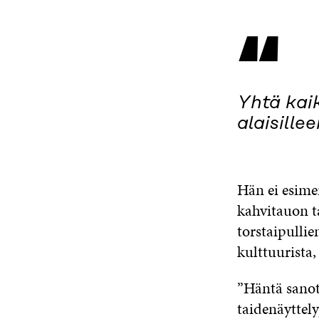
“
Yhtä kai
alaisille
Hän ei esime
kahvitauon t
torstaipullie
kulttuurista,
”Häntä sanott
taidenäyttel