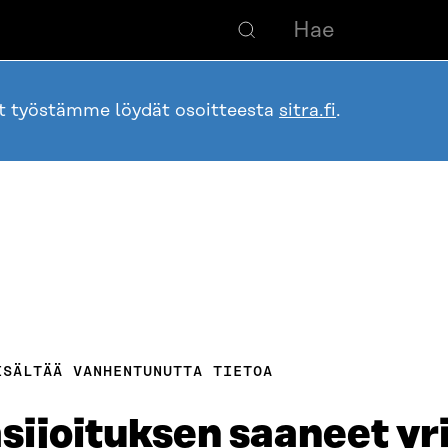
ot työstämme löydät osoitteesta
sitra.fi
.
ISÄLTÄÄ VANHENTUNUTTA TIETOA
ijoituksen saaneet yr