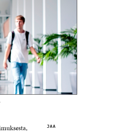
.
imuksesta,
JAA