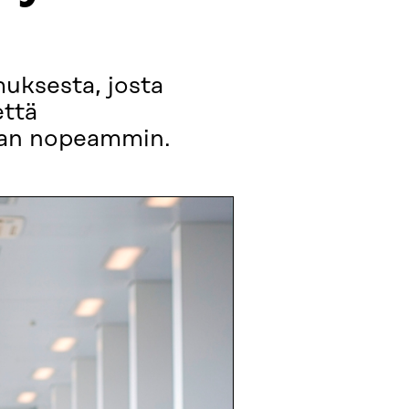
uksesta, josta
että
jaan nopeammin.