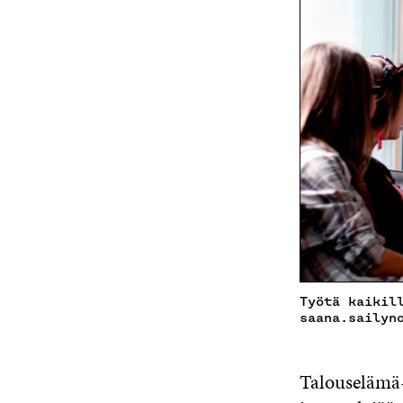
Työtä kaikil
saana.sailyn
Talouselämä-