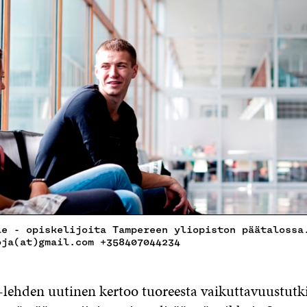
le - opiskelijoita Tampereen yliopiston päätalossa
oja(at)gmail.com +358407044234
lehden uutinen kertoo tuoreesta vaikuttavuustutk