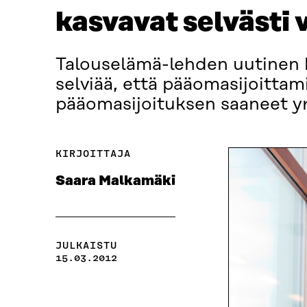
kasvavat selvästi
Talouselämä-lehden uutinen k
selviää, että pääomasijoittam
pääomasijoituksen saaneet yr
KIRJOITTAJA
Saara Malkamäki
JULKAISTU
15.03.2012