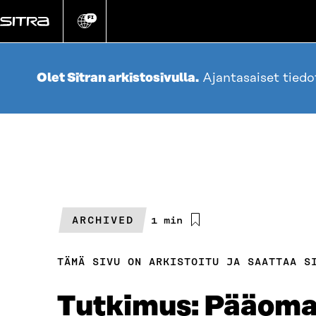
Siirry
suoraan
FI
Vaihda
sivuston
sisältöön
kieli
Olet Sitran arkistosivulla.
Ajantasaiset tied
ARCHIVED
Arvioitu
1 min
lukuaika
TÄMÄ SIVU ON ARKISTOITU JA SAATTAA S
Tutkimus: Pääomas