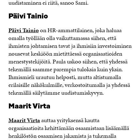
uudistaminen ei riitä, sanoo Sami.
Päivi Tainio
Päivi Tainio
on HR-ammattilainen, joka haluaa
omalla työllään olla vaikuttamassa siihen, että
ihmisten johtamisen tavat ja ihmisiin investoiminen
nousevat keskiöön mietittäessä organisaatioiden
menestystekijöitä. Paula uskoo siihen, että yhdessä
tekemällä saamme parempia tuloksia kuin yksin.
Ihmismieli urautuu helposti, mutta altistumalla
erilaisille näkökulmille, verkostoitumalla ja yhdessä
tekemällä säilytämme uudistumiskyvyn.
Maarit Virta
Maarit Virta
auttaa yrityksensä kautta
organisaatioita kehittämään osaamistaan lisäämällä
henkilöstön osaamisen jakamista ja tukemalla