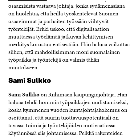
osaamisista vastaava johtaja, jonka sydämenasiana
on huolehtia, että heillä työskentelevät Suomen
osaavimmat ja parhaiten työssään viihtyvät
työntekijät. Erkki uskoo, että digitalisaation
muuttaessa työelämää jatkuvan kehittymisen
merkitys korostuu entisestään. Hän haluaa vaikuttaa
siihen, että mahdollisimman moni suomalainen
työpaikka ja työntekijä on valmis tähän
muutokseen.
Sami Sulkko
Sami Sulkko
on Riihimäen kaupunginjohtaja. Hän
haluaa tehdä hommia työpaikkojen uudistamiseksi,
koska kymmenen vuoden kuntajohtajakokemus on
osoittanut, että suurin tuottavuuspotentiaali on
tavassa toimia ja työntekijöiden motivaatiossa ­-
käytännössä siis johtamisessa. Pelkkä rakenteiden