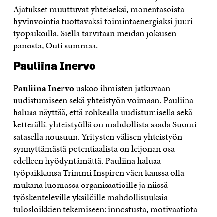
Ajatukset muuttuvat yhteiseksi, monentasoista
hyvinvointia tuottavaksi toimintaenergiaksi juuri
työpaikoilla. Siellä tarvitaan meidän jokaisen
panosta, Outi summaa.
Pauliina Inervo
Pauliina Inervo
uskoo ihmisten jatkuvaan
uudistumiseen sekä yhteistyön voimaan. Pauliina
haluaa näyttää, että rohkealla uudistumisella sekä
ketterällä yhteistyöllä on mahdollista saada Suomi
satasella nousuun. Yritysten välisen yhteistyön
synnyttämästä potentiaalista on leijonan osa
edelleen hyödyntämättä. Pauliina haluaa
työpaikkansa Trimmi Inspiren väen kanssa olla
mukana luomassa organisaatioille ja niissä
työskenteleville yksilöille mahdollisuuksia
tulosloikkien tekemiseen: innostusta, motivaatiota