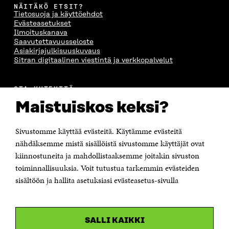
NÄITÄKÖ ETSIT?
Tietosuoja ja käyttöehdot
Evästeasetukset
Ilmoituskanava
Saavutettavuusseloste
Asiakirjajulkisuuskuvaus
Sitran digitaalinen viestintä ja verkkopalvelut
OTA YHTEYTTÄ
Suomen itsenäisyyden juhlarahasto Sitra
Maistuiskos keksi?
Itämerenkatu 11-13, PL 160,
00181 Helsinki
Sivustomme käyttää evästeitä. Käytämme evästeitä
Puhelin +358 294 618 991
Sähköpostiosoite
nähdäksemme mistä sisällöistä sivustomme käyttäjät ovat
etunimi.sukunimi@sitra.fi tai sitra@sitra.fi
kiinnostuneita ja mahdollistaaksemme joitakin sivuston
toiminnallisuuksia. Voit tutustua tarkemmin evästeiden
Saapumisohjeet
sisältöön ja hallita asetuksiasi evästeasetus-sivulla
Y-tunnus 0202132-3
OLEMME NÄISSÄ SOMEISSA
SALLI KAIKKI
Facebook
Avautuu