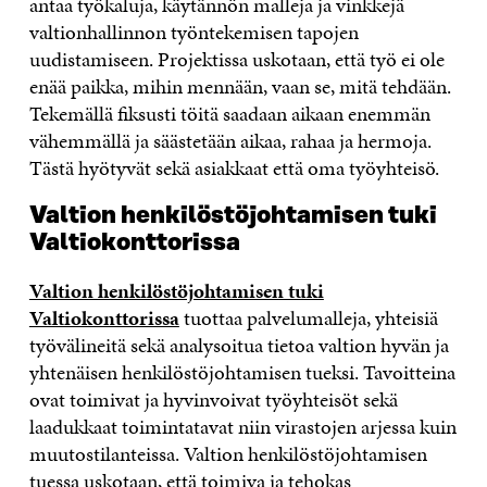
antaa työkaluja, käytännön malleja ja vinkkejä
valtionhallinnon työntekemisen tapojen
uudistamiseen. Projektissa uskotaan, että työ ei ole
enää paikka, mihin mennään, vaan se, mitä tehdään.
Tekemällä fiksusti töitä saadaan aikaan enemmän
vähemmällä ja säästetään aikaa, rahaa ja hermoja.
Tästä hyötyvät sekä asiakkaat että oma työyhteisö.
Valtion henkilöstöjohtamisen tuki
Valtiokonttorissa
Valtion henkilöstöjohtamisen tuki
Valtiokonttorissa
tuottaa palvelumalleja, yhteisiä
työvälineitä sekä analysoitua tietoa valtion hyvän ja
yhtenäisen henkilöstöjohtamisen tueksi. Tavoitteina
ovat toimivat ja hyvinvoivat työyhteisöt sekä
laadukkaat toimintatavat niin virastojen arjessa kuin
muutostilanteissa. Valtion henkilöstöjohtamisen
tuessa uskotaan, että toimiva ja tehokas