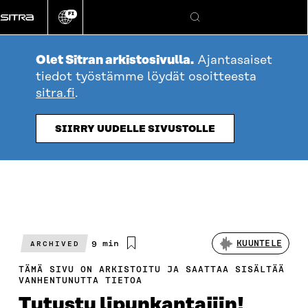
Siirry
FI
suoraan
Vaihda
Hae
sivuston
sisältöön
kieli
Olet Sitran arkistosivulla.
Ajantasaiset
tiedot työstämme löydät osoitteesta
sitra.fi
.
SIIRRY UUDELLE SIVUSTOLLE
Arvioitu
9 min
KUUNTELE
ARCHIVED
lukuaika
TÄMÄ SIVU ON ARKISTOITU JA SAATTAA SISÄLTÄÄ
VANHENTUNUTTA TIETOA
Tutustu lipunkantajiin!