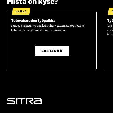
Mistä on kyse?
A
HANKE
Tulevaisuuden työpaikka
Työ
Kun 60 erilaista työpaikkaa ryhtyy tuumasta toimeen ja
Työ
kehittää parhaat työkalut uudistumiseen.
eril
työm
LUE LISÄÄ