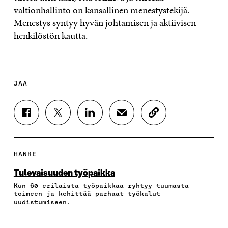
valtionhallinto on kansallinen menestystekijä.
Menestys syntyy hyvän johtamisen ja aktiivisen
henkilöstön kautta.
JAA
J
J
J
J
K
A
A
A
A
O
A
A
A
A
P
F
T
L
S
I
A
W
I
Ä
O
HANKE
C
I
N
H
I
E
T
K
K
A
Tulevaisuuden työpaikka
B
T
E
Ö
R
Kun 60 erilaista työpaikkaa ryhtyy tuumasta
O
E
D
P
T
toimeen ja kehittää parhaat työkalut
O
R
I
O
I
uudistumiseen.
K
I
N
S
K
I
S
I
T
K
S
S
S
I
E