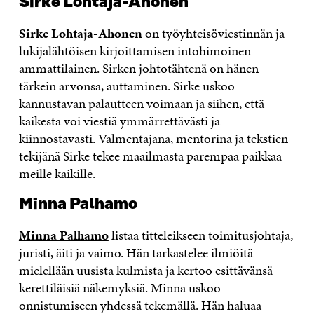
Sirke Lohtaja-Ahonen
Sirke Lohtaja-Ahonen
on työyhteisöviestinnän ja
lukijalähtöisen kirjoittamisen intohimoinen
ammattilainen. Sirken johtotähtenä on hänen
tärkein arvonsa, auttaminen. Sirke uskoo
kannustavan palautteen voimaan ja siihen, että
kaikesta voi viestiä ymmärrettävästi ja
kiinnostavasti. Valmentajana, mentorina ja tekstien
tekijänä Sirke tekee maailmasta parempaa paikkaa
meille kaikille.
Minna Palhamo
Minna Palhamo
listaa titteleikseen toimitusjohtaja,
juristi, äiti ja vaimo. Hän tarkastelee ilmiöitä
mielellään uusista kulmista ja kertoo esittävänsä
kerettiläisiä näkemyksiä. Minna uskoo
onnistumiseen yhdessä tekemällä. Hän haluaa