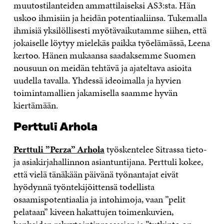
muutostilanteiden ammattilaiseksi AS3:sta. Hän
uskoo ihmisiin ja heidän potentiaaliinsa. Tukemalla
ihmisiä yksilöllisesti myötävaikutamme siihen, että
jokaiselle löytyy mielekäs paikka työelämässä, Leena
kertoo. Hänen mukaansa saadaksemme Suomen
nousuun on meidän tehtävä ja ajateltava asioita
uudella tavalla. Yhdessä ideoimalla ja hyvien
toimintamallien jakamisella saamme hyvän
kiertämään.
Perttuli Arhola
Perttuli ”Perza” Arhola
työskentelee Sitrassa tieto-
ja asiakirjahallinnon asiantuntijana. Perttuli kokee,
että vielä tänäkään päivänä työnantajat eivät
hyödynnä työntekijöittensä todellista
osaamispotentiaalia ja intohimoja, vaan ”pelit
pelataan” kiveen hakattujen toimenkuvien,