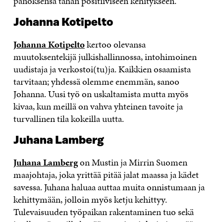
panoksensa tähän positiiviseen kehitykseen.
Johanna Kotipelto
Johanna Kotipelto
kertoo olevansa
muutoksentekijä julkishallinnossa, intohimoinen
uudistaja ja verkostoi(tu)ja. Kaikkien osaamista
tarvitaan; yhdessä olemme enemmän, sanoo
Johanna. Uusi työ on uskaltamista mutta myös
kivaa, kun meillä on vahva yhteinen tavoite ja
turvallinen tila kokeilla uutta.
Juhana Lamberg
Juhana Lamberg
on Mustin ja Mirrin Suomen
maajohtaja, joka yrittää pitää jalat maassa ja kädet
savessa. Juhana haluaa auttaa muita onnistumaan ja
kehittymään, jolloin myös ketju kehittyy.
Tulevaisuuden työpaikan rakentaminen tuo sekä