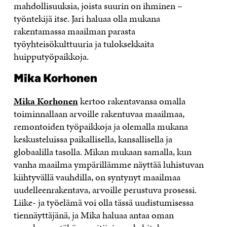
mahdollisuuksia, joista suurin on ihminen –
työntekijä itse. Jari haluaa olla mukana
rakentamassa maailman parasta
työyhteisökulttuuria ja tuloksekkaita
huipputyöpaikkoja.
Mika Korhonen
Mika Korhonen
kertoo rakentavansa omalla
toiminnallaan arvoille rakentuvaa maailmaa,
remontoiden työpaikkoja ja olemalla mukana
keskusteluissa paikallisella, kansallisella ja
globaalilla tasolla. Mikan mukaan samalla, kun
vanha maailma ympärillämme näyttää luhistuvan
kiihtyvällä vauhdilla, on syntynyt maailmaa
uudelleenrakentava, arvoille perustuva prosessi.
Liike- ja työelämä voi olla tässä uudistumisessa
tiennäyttäjänä, ja Mika haluaa antaa oman