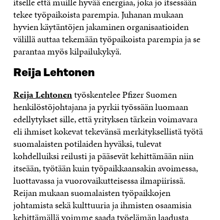
itselle että muille hyvää energiaa, joka jo itsessään
tekee työpaikoista parempia. Juhanan mukaan
hyvien käytäntöjen jakaminen organisaatioiden
välillä auttaa tekemään työpaikoista parempia ja se
parantaa myös kilpailukykyä.
Reija Lehtonen
Reija Lehtonen
työskentelee Pfizer Suomen
henkilöstöjohtajana ja pyrkii työssään luomaan
edellytykset sille, että yrityksen tärkein voimavara
eli ihmiset kokevat tekevänsä merkityksellistä työtä
suomalaisten potilaiden hyväksi, tulevat
kohdelluiksi reilusti ja pääsevät kehittämään niin
itseään, työtään kuin työpaikkaansakin avoimessa,
luottavassa ja vuorovaikutteisessa ilmapiirissä.
Reijan mukaan suomalaisten työpaikkojen
johtamista sekä kulttuuria ja ihmisten osaamisia
kehittämällä voimme saada työelämän laadusta