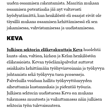
uuden osaamisen rakentamista. Maaritin mukaan
osaamisen potentiaalia jää nyt valtavasti
hyödyntämättä, kun henkilöstö eli osaajat eivät ole
täysillä mukana osaamisen kehittämisessä eli sen
jakamisessa, vahvistamisessa ja uudistamisessa.
KEVA
Julkisen sektorin eläkevakuuttaja Keva
huolehtii
kunta-alan, valtion, kirkon ja Kelan henkilöstön
eläkeasioista. Kevan työelämäpalvelut auttavat
asiakkaita kehittämään työhyvinvoinnin ja työkyvyn
johtamista sekä työkyvyn tuen prosesseja.
Palveluilla voidaan hallita työkyvyttömyyden
aiheuttamia kustannuksia ja pidentää työuria.
Julkisen sektorin uudistuessa Keva on mukana
tukemassa muutosta ja vaikuttamassa näin julkisen
sektorin työn tulevaisuuteen.