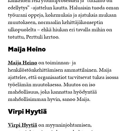
kankeiden rekrytointiprosessien ja ”tutkinto on
edellytys” -ajattelun kautta. Haluaisin tuoda oman
työurani oppeja, kokemuksia ja ajatuksia mukaan
muutokseen, normaalin kehittäjäkonseptin
ulkopuolelta – ehkä hiukan eri tavalla mihin on
totuttu, Perttuli kertoo.
Maija Heino
Maija Heino
on toiminnan- ja
henkilöstönkehittämisen ammattilainen. Maija
ajattelee, että organisaatiot tarvitsevat tukea isossa
työelämän muutoksessa. Muutos on iso
mahdollisuus, joka kannattaa hyödyntää
mahdollisimman hyvin, sanoo Maija.
Virpi Hyytiä
Virpi Hyytiä
on myynninjohtamisen,