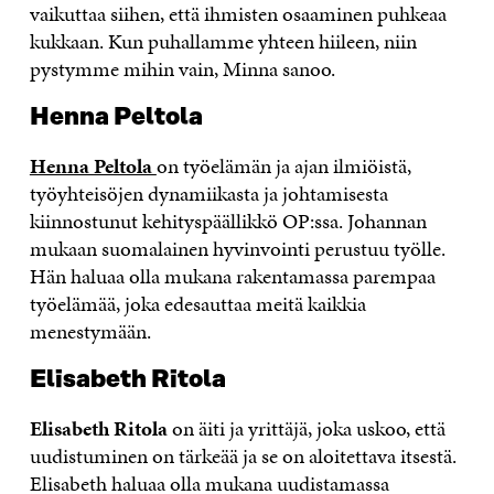
vaikuttaa siihen, että ihmisten osaaminen puhkeaa
kukkaan. Kun puhallamme yhteen hiileen, niin
pystymme mihin vain, Minna sanoo.
Henna Peltola
Henna Peltola
on työelämän ja ajan ilmiöistä,
työyhteisöjen dynamiikasta ja johtamisesta
kiinnostunut kehityspäällikkö OP:ssa. Johannan
mukaan suomalainen hyvinvointi perustuu työlle.
Hän haluaa olla mukana rakentamassa parempaa
työelämää, joka edesauttaa meitä kaikkia
menestymään.
Elisabeth Ritola
Elisabeth Ritola
on äiti ja yrittäjä, joka uskoo, että
uudistuminen on tärkeää ja se on aloitettava itsestä.
Elisabeth haluaa olla mukana uudistamassa