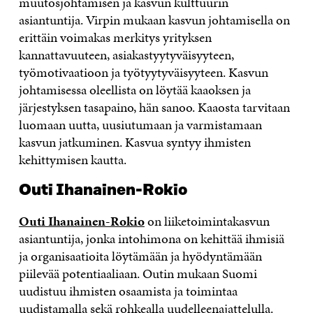
muutosjohtamisen ja kasvun kulttuurin
asiantuntija. Virpin mukaan kasvun johtamisella on
erittäin voimakas merkitys yrityksen
kannattavuuteen, asiakastyytyväisyyteen,
työmotivaatioon ja työtyytyväisyyteen. Kasvun
johtamisessa oleellista on löytää kaaoksen ja
järjestyksen tasapaino, hän sanoo. Kaaosta tarvitaan
luomaan uutta, uusiutumaan ja varmistamaan
kasvun jatkuminen. Kasvua syntyy ihmisten
kehittymisen kautta.
Outi Ihanainen-Rokio
Outi Ihanainen-Rokio
on liiketoimintakasvun
asiantuntija, jonka intohimona on kehittää ihmisiä
ja organisaatioita löytämään ja hyödyntämään
piilevää potentiaaliaan. Outin mukaan Suomi
uudistuu ihmisten osaamista ja toimintaa
uudistamalla sekä rohkealla uudelleenajattelulla.