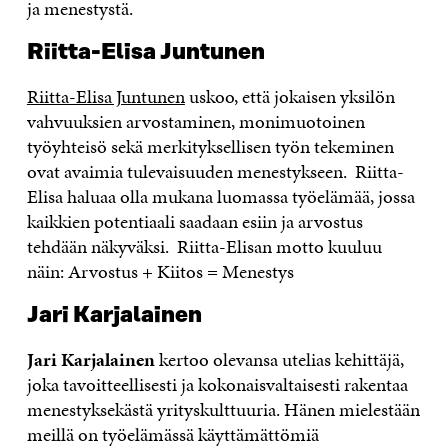
ja menestystä.
Riitta-Elisa Juntunen
Riitta-Elisa Juntunen
uskoo, että jokaisen yksilön
vahvuuksien arvostaminen, monimuotoinen
työyhteisö sekä merkityksellisen työn tekeminen
ovat avaimia tulevaisuuden menestykseen. Riitta-
Elisa haluaa olla mukana luomassa työelämää, jossa
kaikkien potentiaali saadaan esiin ja arvostus
tehdään näkyväksi. Riitta-Elisan motto kuuluu
näin: Arvostus + Kiitos = Menestys
Jari Karjalainen
Jari Karjalainen
kertoo olevansa utelias kehittäjä,
joka tavoitteellisesti ja kokonaisvaltaisesti rakentaa
menestyksekästä yrityskulttuuria. Hänen mielestään
meillä on työelämässä käyttämättömiä