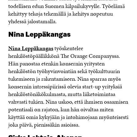
todellisen edun Suomen kilpailukyvylle. Työelämä
kehittyy tekoja tekemällä ja kehitys nopeutuu
yhdessä jalostamalla.
Nina Leppäkangas
Nina Leppäkangas
työskentelee
henkilöstöpäällikkönä The Orange Companyssa.
Hän panostaa etenkin konsernin yritysten
henkilöstön työhyvinvointiin sekä työkulttuurin
tukemiseen ja rakentamiseen. Nina sparraa myös
konsernin intressipiirissä olevia start-up yrityksiä
henkilöstönäkökulmasta, mutta liiketoimintaa
vahvasti tukien. Nina uskoo, että ihmisen osaamisen
potentiaali on rajaton, kun hän oivaltaa miten
käyttää omia kykyjään ja intohimojaan myönteisesti
joka päivä, pienissäkin asioissa.