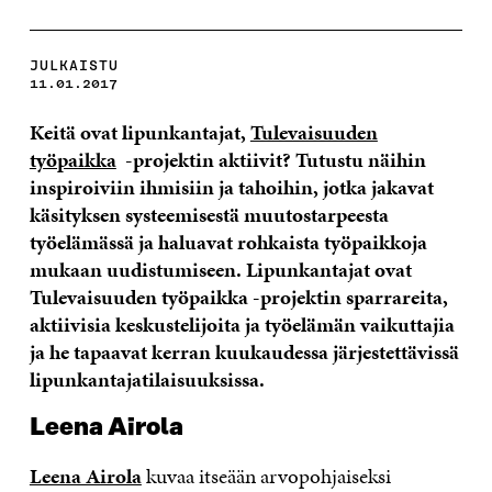
JULKAISTU
11.01.2017
Keitä ovat lipunkantajat,
Tulevaisuuden
työpaikka
-projektin aktiivit? Tutustu näihin
inspiroiviin ihmisiin ja tahoihin, jotka jakavat
käsityksen systeemisestä muutostarpeesta
työelämässä ja haluavat rohkaista työpaikkoja
mukaan uudistumiseen. Lipunkantajat ovat
Tulevaisuuden työpaikka -projektin sparrareita,
aktiivisia keskustelijoita ja työelämän vaikuttajia
ja he tapaavat kerran kuukaudessa järjestettävissä
lipunkantajatilaisuuksissa.
Leena Airola
Leena Airola
kuvaa itseään arvopohjaiseksi