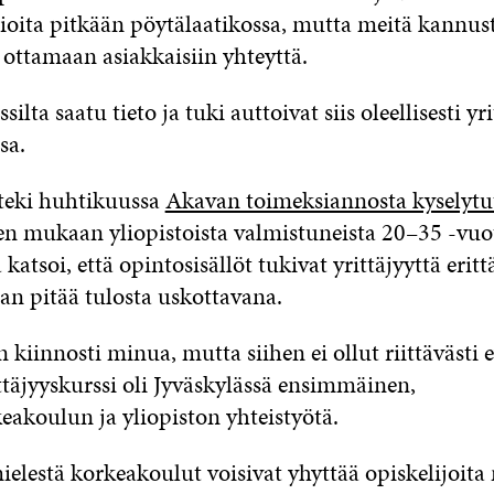
sioita pitkään pöytälaatikossa, mutta meitä kannust
 ottamaan asiakkaisiin yhteyttä.
silta saatu tieto ja tuki auttoivat siis oleellisesti yr
sa.
teki huhtikuussa
Akavan toimeksiannosta kyselyt
en mukaan yliopistoista valmistuneista 20–35 -vuot
 katsoi, että opintosisällöt tukivat yrittäjyyttä erit
an pitää tulosta uskottavana.
 kiinnosti minua, mutta siihen ei ollut riittävästi e
täjyyskurssi oli Jyväskylässä ensimmäinen,
akoulun ja yliopiston yhteistyötä.
elestä korkeakoulut voisivat yhyttää opiskelijoita 