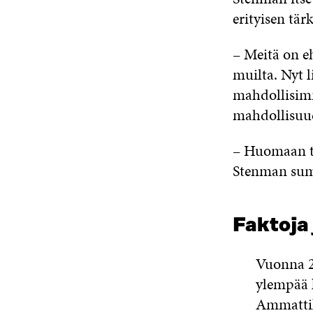
erityisen tär
– Meitä on e
muilta. Nyt l
mahdollisimma
mahdollisuud
– Huomaan te
Stenman sum
Faktoja 
Vuonna 2
ylempää 
Ammattik