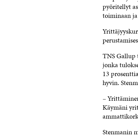
pyöritellyt a
toiminaan ja
Yrittäjyyskurs
perustamises
TNS Gallup 
jonka tuloks
13 prosenttia
hyvin. Stenm
– Yrittäminen
Käymäni yrit
ammattikorke
Stenmanin mi