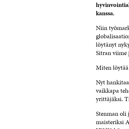
hyvinvointial
kanssa.
Niin työmark
globalisaatio
löytänyt nyk
Sitran viime
Miten löytää
Nyt hankitaa
vaikkapa teh
yrittäjäksi. 
Stenman oli j
maisteriksi A