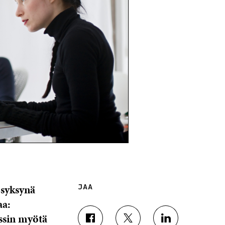
 syksynä
JAA
aa:
rssin myötä
J
J
J