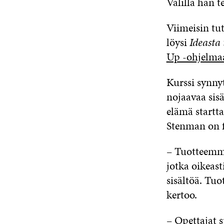
Välillä hän te
Viimeisin tut
löysi
Ideasta
Up -ohjelma
Kurssi synny
nojaavaa sisä
elämä startt
Stenman on f
– Tuotteemme
jotka oikeast
sisältöä. Tuo
kertoo.
– Opettajat s