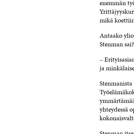
enemmän työe
Yrittäjyyskur
mikä koettiin
Antaako ylio
Stenman sai?
– Erityisasia
ja minkälaise
Stenmanista 
Työelämäkoke
ymmärtämään,
yhteydessä op
kokonaisvalta
Stenman itse