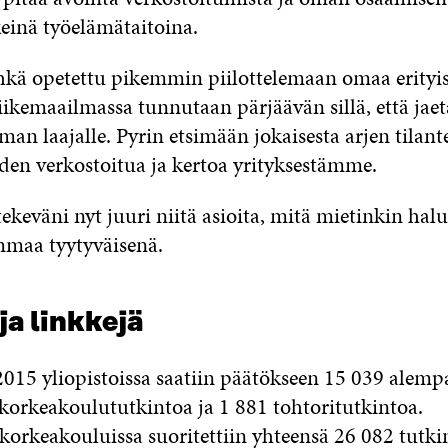
keinä työelämätaitoina.
hkä opetettu pikemmin piilottelemaan omaa erityi
iikemaailmassa tunnutaan pärjäävän sillä, että jae
n laajalle. Pyrin etsimään jokaisesta arjen tilant
en verkostoitua ja kertoa yrityksestämme.
keväni nyt juuri niitä asioita, mitä mietinkin halu
maa tyytyväisenä.
ja linkkejä
015 yliopistoissa saatiin päätökseen 15 039 alemp
korkeakoulututkintoa ja 1 881 tohtoritutkintoa.
orkeakouluissa suoritettiin yhteensä 26 082 tutki