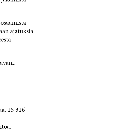
sosaamista
taan ajatuksia
eesta
avani,
aa, 15 316
ntoa.