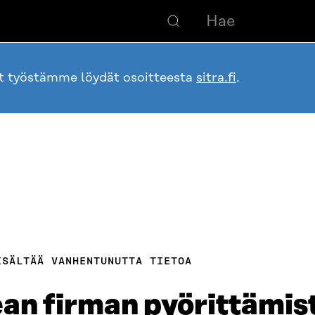
ot työstämme löydät osoitteesta
sitra.fi
.
ISÄLTÄÄ VANHENTUNUTTA TIETOA
ean firman pyörittämist