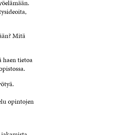
työelämään.
tysideoita,
mään? Mitä
ä haen tietoa
opistossa.
yötyä.
elu opintojen
 jakamista