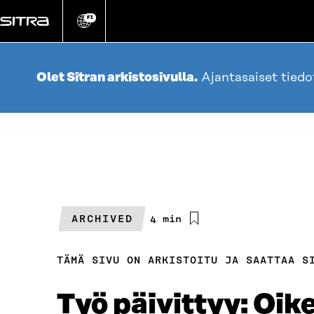
Siirry
suoraan
FI
Vaihda
sivuston
sisältöön
kieli
Olet Sitran arkistosivulla.
Ajantasaiset tied
ARCHIVED
Arvioitu
4 min
lukuaika
TÄMÄ SIVU ON ARKISTOITU JA SAATTAA S
Työ päivittyy: Oik