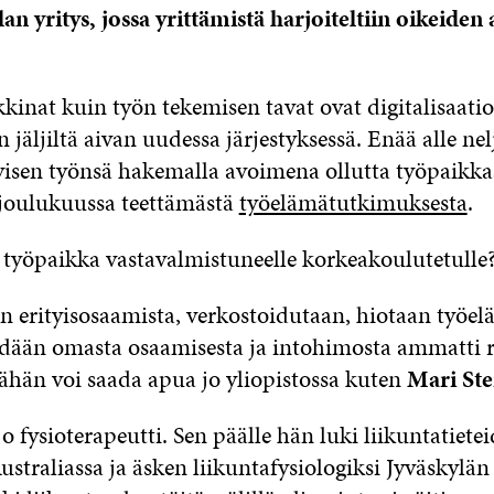
an yritys, jossa yrittämistä harjoiteltiin oikeiden
kinat kuin työn tekemisen tavat ovat digitalisaatio
n jäljiltä aivan uudessa järjestyksessä. Enää alle ne
yisen työnsä hakemalla avoimena ollutta työpaikka
 joulukuussa teettämästä
työelämätutkimuksesta
.
 työpaikka vastavalmistuneelle korkeakoulutetulle
n erityisosaamista, verkostoidutaan, hiotaan työelä
dään omasta osaamisesta ja intohimosta ammatti 
Tähän voi saada apua jo yliopistossa kuten
Mari St
o fysioterapeutti. Sen päälle hän luki liikuntatiete
ustraliassa ja äsken liikuntafysiologiksi Jyväskylän 