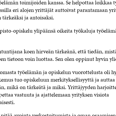
lämän toimijoiden kanssa. Se helpottaa loikkaa 
ssilla eri alojen yrittäjät auttoivat parantamaan yri
 tärkeäksi ja antoisaksi.
pisto-opiskelu ylipäänsä oikeita työkaluja työelä
ntuntijana koen hirveän tärkeänä, että tiedän, mist
en tietoon voin luottaa. Sen olen oppinut hyvin yli
omasta työelämän ja opiskelun vuorottelusta oli h
mus tuo opiskeluun merkityksellisyyttä ja auttaa
 mikä on tärkeätä ja miksi. Yrittäjyyden harjoitt
ettaa vastuuta ja ajattelemaan yrityksen visiota
isesti.
 pitää avointa verkostoitumista ja oman osaamisen