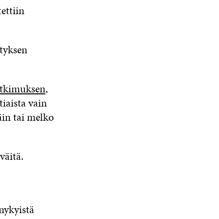
ettiin
ityksen
utkimuksen
,
iaista vain
täin tai melko
väitä.
nykyistä