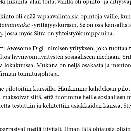
ki liikunta-alan töitä, välillä oli opinto- ja äitiysva
kinto oli enää vapaavalintaisia opintoja vaille, k
 toiminnaksi
-yrittäjyyskurssin. Se on osa kansallist
a
, jossa myös Sitra on yhteistyökumppanina.
tti Awesome Digi -nimisen yrityksen, joka tuottaa t
ltöä hyvinvointiyritysten sosiaaliseen mediaan. Yri
aa lokakuussa. Mukana on neljä osakasta ja mentore
irman toimitusjohtaja.
 pilotoitiin kurssilla. Hankimme kahdeksan pilott
i maksoivat siitä, että tuotimme heille sosiaalisen
tetta testattiin ja kehitettiin asiakkaiden kanssa, 
parrasivat meitä tiiviisti. Ilman tätä ohjausta olis