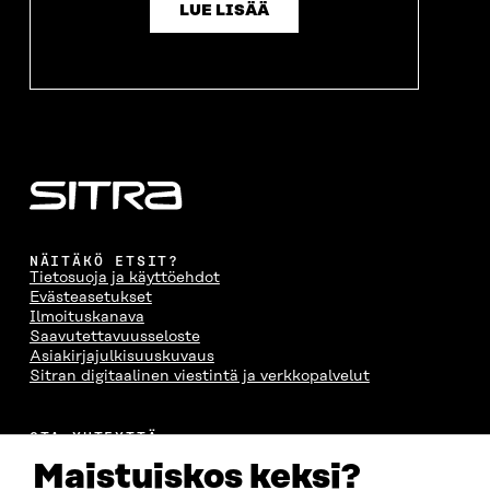
LUE LISÄÄ
NÄITÄKÖ ETSIT?
Tietosuoja ja käyttöehdot
Evästeasetukset
Ilmoituskanava
Saavutettavuusseloste
Asiakirjajulkisuuskuvaus
Sitran digitaalinen viestintä ja verkkopalvelut
OTA YHTEYTTÄ
Suomen itsenäisyyden juhlarahasto Sitra
Maistuiskos keksi?
Itämerenkatu 11-13, PL 160,