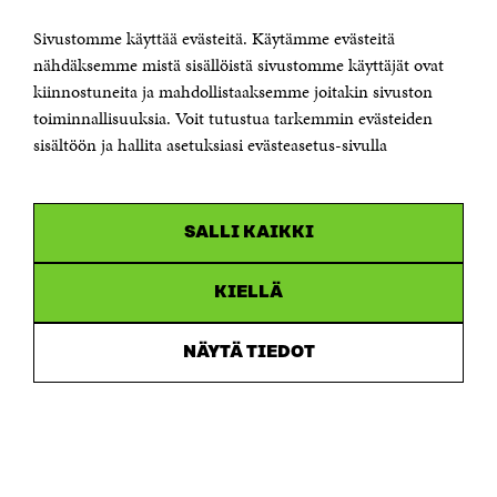
00181 Helsinki
Sivustomme käyttää evästeitä. Käytämme evästeitä
Puhelin +358 294 618 991
Sähköpostiosoite
nähdäksemme mistä sisällöistä sivustomme käyttäjät ovat
etunimi.sukunimi@sitra.fi tai sitra@sitra.fi
kiinnostuneita ja mahdollistaaksemme joitakin sivuston
Saapumisohjeet
toiminnallisuuksia. Voit tutustua tarkemmin evästeiden
sisältöön ja hallita asetuksiasi evästeasetus-sivulla
Y-tunnus 0202132-3
OLEMME NÄISSÄ SOMEISSA
SALLI KAIKKI
Facebook
Avautuu
uudessa
Linkedin
ikkunassa
KIELLÄ
Avautuu
uudessa
Youtube
ikkunassa
Avautuu
NÄYTÄ TIEDOT
uudessa
Instagram
ikkunassa
Avautuu
uudessa
ikkunassa