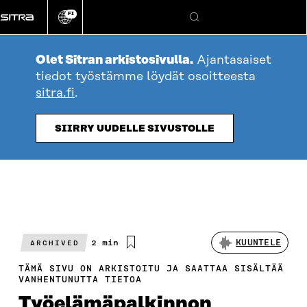
Siirry
FI
suoraan
Vaihda
Hae
sivuston
sisältöön
kieli
Olet Sitran arkistosivulla.
Ajantasaiset
tiedot työstämme löydät osoitteesta
sitra.fi
.
SIIRRY UUDELLE SIVUSTOLLE
Arvioitu
2 min
KUUNTELE
ARCHIVED
lukuaika
TÄMÄ SIVU ON ARKISTOITU JA SAATTAA SISÄLTÄÄ
VANHENTUNUTTA TIETOA
Työelämäpalkinnon