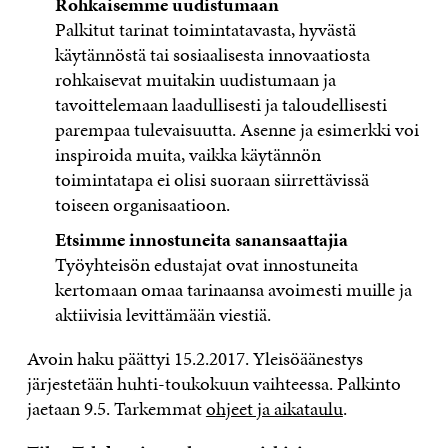
Rohkaisemme uudistumaan
Palkitut tarinat toimintatavasta, hyvästä
käytännöstä tai sosiaalisesta innovaatiosta
rohkaisevat muitakin uudistumaan ja
tavoittelemaan laadullisesti ja taloudellisesti
parempaa tulevaisuutta. Asenne ja esimerkki voi
inspiroida muita, vaikka käytännön
toimintatapa ei olisi suoraan siirrettävissä
toiseen organisaatioon.
Etsimme innostuneita sanansaattajia
Työyhteisön edustajat ovat innostuneita
kertomaan omaa tarinaansa avoimesti muille ja
aktiivisia levittämään viestiä.
Avoin haku päättyi 15.2.2017. Yleisöäänestys
järjestetään huhti-toukokuun vaihteessa. Palkinto
jaetaan 9.5. Tarkemmat
ohjeet ja aikataulu
.