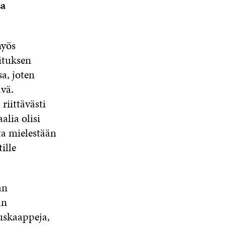
sa
myös
ituksen
a, joten
vä.
riittävästi
alia olisi
ta mielestään
ille
an
an
uskaappeja,