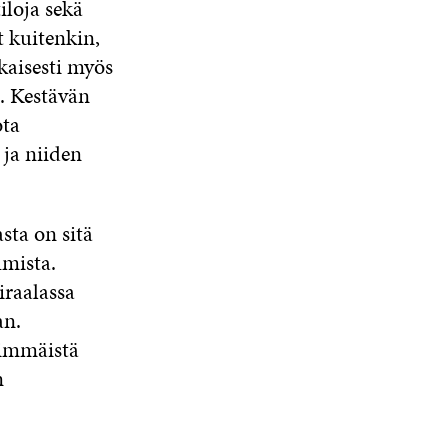
iloja sekä
K
S
A
S
U
A
A
 kuitenkin,
N
aisesti myös
A
S
a. Kestävän
S
ota
A
ja niiden
sta on sitä
umista.
iraalassa
an.
simmäistä
n