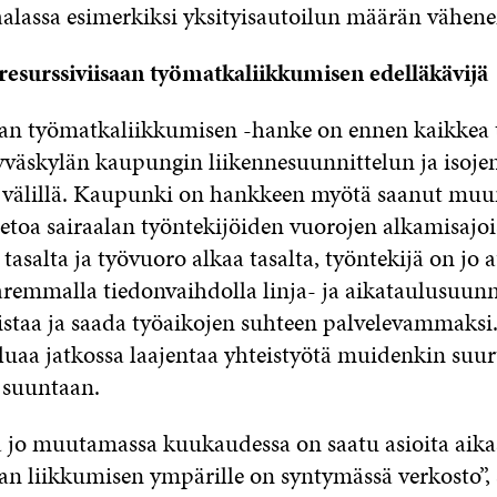
aalassa esimerkiksi yksityisautoilun määrän vähen
 resurssiviisaan työmatkaliikkumisen edelläkävijä
aan työmatkaliikkumisen -hanke on ennen kaikkea t
Jyväskylän kaupungin liikennesuunnittelun ja isoje
 välillä. Kaupunki on hankkeen myötä saanut mu
ietoa sairaalan työntekijöiden vuorojen alkamisajoi
tasalta ja työvuoro alkaa tasalta, työntekijä on jo 
remmalla tiedonvaihdolla linja- ja aikataulusuunn
istaa ja saada työaikojen suhteen palvelevammaksi.
uaa jatkossa laajentaa yhteistyötä muidenkin suur
 suuntaan.
ä jo muutamassa kuukaudessa on saatu asioita aika
aan liikkumisen ympärille on syntymässä verkosto”,