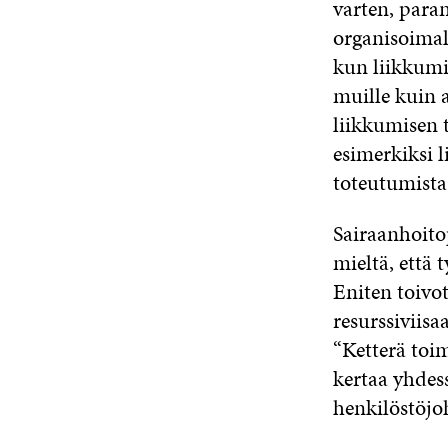
varten, para
organisoimal
kun liikkumi
muille kuin a
liikkumisen 
esimerkiksi 
toteutumista 
Sairaanhoitop
mieltä, että 
Eniten toivot
resurssiviis
“Ketterä toi
kertaa yhdess
henkilöstöjo