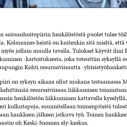
 sairaanhoitopiirin henkilöstöstä puolet tulee töi
a. Kolmannes heistä on kuitenkin sitä mieltä, että 
myös jollain muulla tavalla. Tulokset käyvät ilmi R
uminen -kartoituksesta, joka toteuttiin syksyllä os
aupungin Kohti resurssiviisautta -yhteistyöhankett
piiri on syksyn aikana ollut mukana testaamassa M
kehittämää resurssiviisaan liikkumisen toimintamal
ensin henkilöstön liikkuminen kattavalla kyselyllä
eri kulkutapoja, suunnitellaan toimenpiteitä tulos
daan hankkeen jälkeen jatkuva työ. Toinen hankkee
isaatio oli Keski-Suomen ely-keskus.