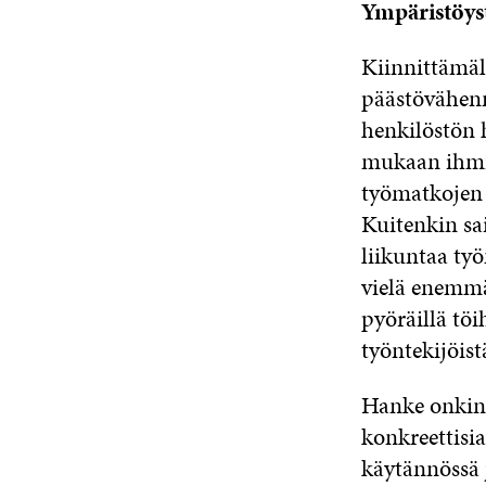
Ympäristöystä
Kiinnittämäl
päästövähenn
henkilöstön 
mukaan ihmist
työmatkojen 
Kuitenkin sai
liikuntaa työ
vielä enemmä
pyöräillä töi
työntekijöist
Hanke onkin 
konkreettisi
käytännössä 