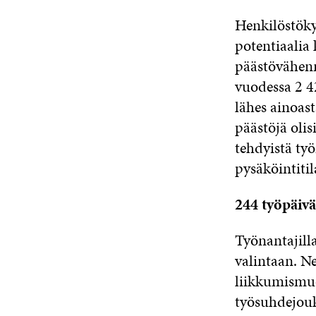
Henkilöstökys
potentiaalia
päästövähenn
vuodessa 2 4
lähes ainoas
päästöjä oli
tehdyistä työ
pysäköintiti
244 työpäivä
Työnantajill
valintaan. N
liikkumismuo
työsuhdejouk