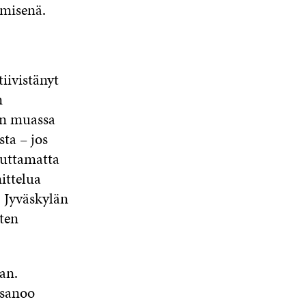
emisenä.
iivistänyt
n
un muassa
sta – jos
auttamatta
ittelua
 Jyväskylän
ten
an.
 sanoo