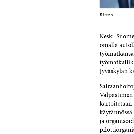
Sitra
Keski-Suomen
omalla autoll
työmatkansa 
työmatkaliikk
Jyväskylän k
Sairaanhoito
Valpastimen 
kartoitetaan 
käytännössä 
ja organisoi
pilottiorgan