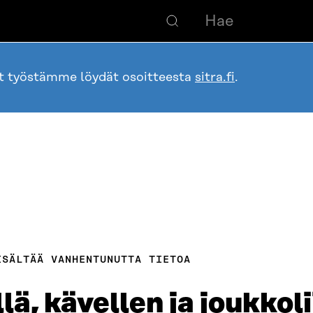
ot työstämme löydät osoitteesta
sitra.fi
.
ISÄLTÄÄ VANHENTUNUTTA TIETOA
ä, kävellen ja joukkol