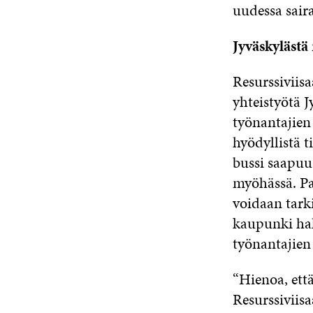
uudessa sair
Jyväskylästä
Resurssiviis
yhteistyötä 
työnantajien
hyödyllistä t
bussi saapuu 
myöhässä. Pa
voidaan tark
kaupunki hal
työnantajien
“Hienoa, ett
Resurssiviis