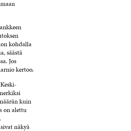
tamaan
hankkeen
utoksen
ion kohdalla
a, säästä
sa. Jos
arnio kertoo.
Keski-
merkiksi
 määrän kuin
a on alettu
.
isivat näkyä