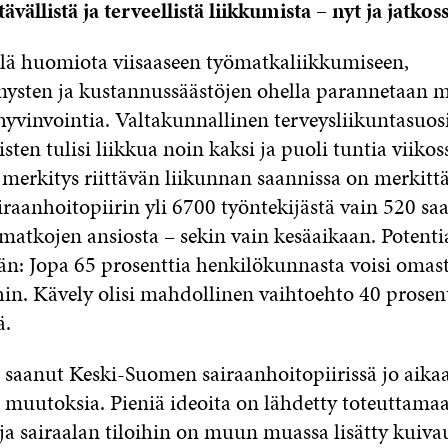
vällistä ja terveellistä liikkumista – nyt ja jatkos
lä huomiota viisaaseen työmatkaliikkumiseen,
ysten ja kustannussäästöjen ohella parannetaan 
hyvinvointia. Valtakunnallinen terveysliikuntasuos
en tulisi liikkua noin kaksi ja puoli tuntia viikoss
merkitys riittävän liikunnan saannissa on merkittä
raanhoitopiirin yli 6700 työntekijästä vain 520 saa 
matkojen ansiosta – sekin vain kesäaikaan. Potentia
n: Jopa 65 prosenttia henkilökunnasta voisi omas
hin. Kävely olisi mahdollinen vaihtoehto 40 prosent
ä.
saanut Keski-Suomen sairaanhoitopiirissä jo aika
a muutoksia. Pieniä ideoita on lähdetty toteuttama
ja sairaalan tiloihin on muun muassa lisätty kuiva