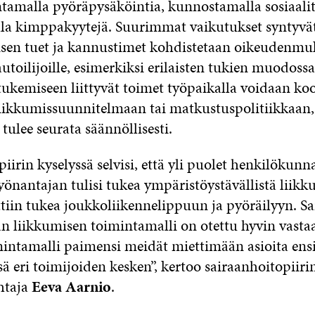
ntamalla pyöräpysäköintia, kunnostamalla sosiaalit
la kimppakyytejä. Suurimmat vaikutukset syntyvät
sen tuet ja kannustimet kohdistetaan oikeudenmuk
utoilijoille, esimerkiksi erilaisten tukien muodoss
tukemiseen liittyvät toimet työpaikalla voidaan ko
liikkumissuunnitelmaan tai matkustuspolitiikkaan, 
tulee seurata säännöllisesti.
iirin kyselyssä selvisi, että yli puolet henkilökunna
työnantajan tulisi tukea ympäristöystävällistä liikk
tiin tukea joukkoliikennelippuun ja pyöräilyyn. Sa
aan liikkumisen toimintamalli on otettu hyvin vasta
mintamalli paimensi meidät miettimään asioita en
ä eri toimijoiden kesken”, kertoo sairaanhoitopiiri
htaja
Eeva Aarnio
.