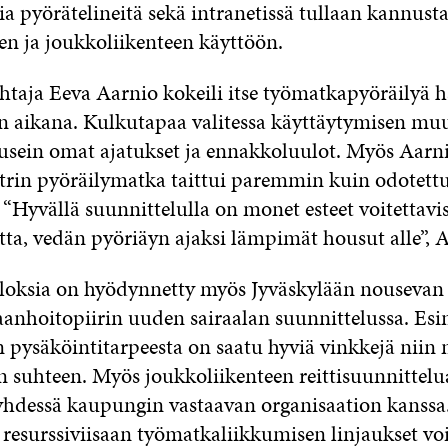
ia pyörätelineitä sekä intranetissä tullaan kannus
n ja joukkoliikenteen käyttöön.
htaja Eeva Aarnio kokeili itse työmatkapyöräilyä 
n aikana. Kulkutapaa valitessa käyttäytymisen mu
 usein omat ajatukset ja ennakkoluulot. Myös Aarn
trin pyöräilymatka taittui paremmin kuin odotettu
“Hyvällä suunnittelulla on monet esteet voitettavis
ta, vedän pyöriäyn ajaksi lämpimät housut alle”, A
oksia on hyödynnetty myös Jyväskylään nousevan 
anhoitopiirin uuden sairaalan suunnittelussa. Esi
 pysäköintitarpeesta on saatu hyviä vinkkejä niin
n suhteen. Myös joukkoliikenteen reittisuunnittelu
hdessä kaupungin vastaavan organisaation kanssa
resurssiviisaan työmatkaliikkumisen linjaukset vo