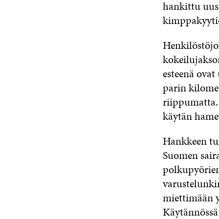
hankittu uus
kimppakyytie
Henkilöstöjo
kokeilujakso
esteenä ovat
parin kilome
riippumatta. 
käytän hamet
Hankkeen tul
Suomen saira
polkupyörien
varustelunki
miettimään y
Käytännössä 