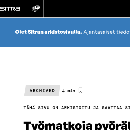
Siirry
suoraan
FI
Vaihda
sivuston
sisältöön
kieli
Olet Sitran arkistosivulla.
Ajantasaiset tied
ARCHIVED
Arvioitu
4 min
lukuaika
TÄMÄ SIVU ON ARKISTOITU JA SAATTAA S
Työmatkoja pyöräll