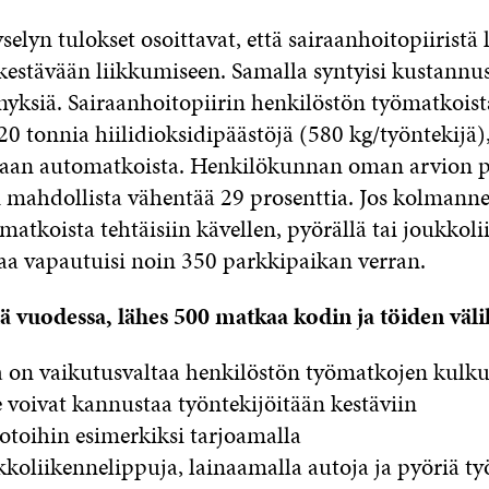
elyn tulokset osoittavat, että sairaanhoitopiiristä 
 kestävään liikkumiseen. Samalla syntyisi kustannus
yksiä. Sairaanhoitopiirin henkilöstön työmatkois
20 tonnia hiilidioksidipäästöjä (580 kg/työntekijä)
taan automatkoista. Henkilökunnan oman arvion p
si mahdollista vähentää 29 prosenttia. Jos kolmanne
matkoista tehtäisiin kävellen, pyörällä tai joukkolii
laa vapautuisi noin 350 parkkipaikan verran.
ä vuodessa, lähes 500 matkaa kodin ja töiden välil
a on vaikutusvaltaa henkilöstön työmatkojen kulk
e voivat kannustaa työntekijöitään kestäviin
toihin esimerkiksi tarjoamalla
koliikennelippuja, lainaamalla autoja ja pyöriä ty