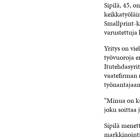
Sipilä, 45, o
keikkatyöläin
Smallprint-ko
varustettuja 
Yritys on viel
työvuoroja er
Itutehdas­yri
vaatefirman n
työnantajaan
“Minua on ku
joku soittaa 
Sipilä menet
markkinointi