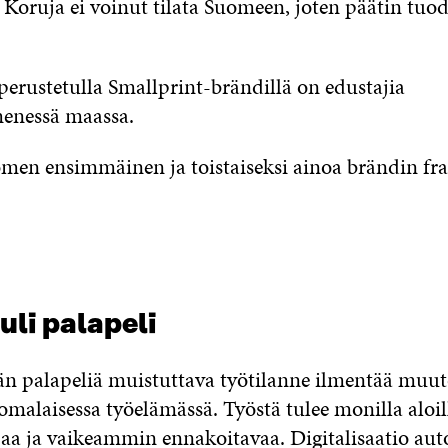
 Koruja ei voinut tilata Suomeen, joten päätin tuod
erustetulla Smallprint­-brändillä on edustajia
enessä maassa.
omen ensimmäinen ja toistaiseksi ainoa brändin fr
uli palapeli
än palapeliä muistuttava työtilanne ilmentää muut
malaisessa työelämässä. Työstä tulee monilla aloill
 ja vaikeammin ennakoitavaa. Digitalisaatio auto