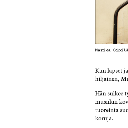
Marika Sipil
Kun lapset j
hiljainen
, Ma
Hän sulkee t
musiikin kova
tuoreinta su
koruja.