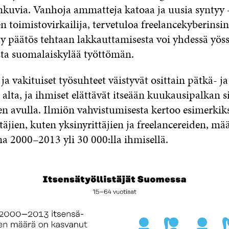
kuvia. Vanhoja ammatteja katoaa ja uusia syntyy –
n toimistovirkailija, tervetuloa freelance­kyberinsin
y päätös tehtaan lakkauttamisesta voi yhdessä yös
sta suomalaiskylää työttömän.
 ja vakituiset työsuhteet väistyvät osittain pätkä-­ ja
alta, ja ihmiset elättävät itseään kuukausipalkan s
n avulla. Ilmiön vahvistumisesta kertoo esimerkiksi
stäjien, kuten yksinyrittäjien ja freelancereiden, m
na 2000–2013 yli 30 000:lla ihmisellä.