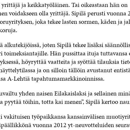
n yrittäjä ja keikkatyöläinen. Tai oikeastaan hän on
en voidakseen olla yrittäjä. Sipilä perusti vuonna
ruyrityksen, joka tekee lasten sormen­, käden­ ja ja
koruja.
ä alkutekijöissä, joten Sipilä tekee lisäksi säännöllis
i toimeksiantajille. Hän pussittaa ituja tuttavans
tyksessä, höyryttää vaatteita ja syöttää tilauksia tie
äyttelytilassa ja on silloin tällöin avustanut entist
sa A-­Lehtiä tapahtumamarkkinoinnissa.
vailtu yhden naisen Eilakaislaksi ja sellainen minä
ja pyytää töihin, totta kai menen”, Sipilä kertoo nau
ti vakituisen työpaikkansa kansainvälisen muotiyri
päällikkönä vuonna 2012 yt-­neuvotteluiden seura