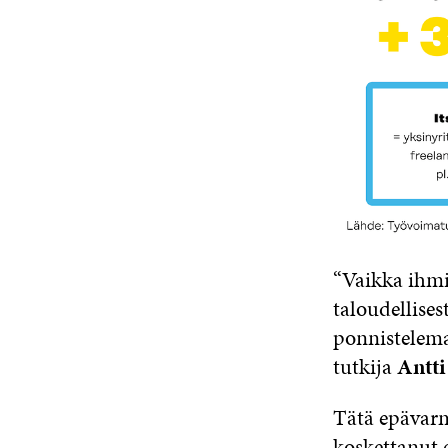
“Vaikka ihmis
taloudellises
ponnistelema
tutkija
Antti
Tätä epävarm
koskettanut e