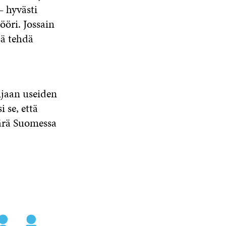
 hyvästi
ööri. Jossain
sä tehdä
ijaan useiden
 se, että
äärä Suomessa