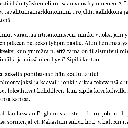
estiä hän työskenteli runsaan vuosikymmenen A-­L
 tapahtumamarkkinoinnin projektipäällikkönä j
könä.
annut varautua irtisanomiseen, minkä vuoksi jäin y
en jälkeen hetkeksi tyhjän päälle. Alun hämmästy
kseksi kun ymmärsin, että tämä on tilaisuuteni mie
mältä ja missä olen hyvä”, Sipilä kertoo.
a­-askelta pohtiessaan hän kouluttautui
almentajaksi ja kaavaili jonkin aikaa tekevänsä si
et loksahtivat kohdilleen, kun Sipilä kävi kahvilla
änsä kanssa.
oli kaulassaan Englannista ostettu koru, johon oli 
a sormenjäljet. Rakastuin siihen heti ja halusin its