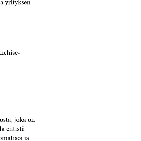
a yrityksen
anchise­
osta, joka on
a entistä
matisoi ja