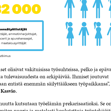
et olisivat vakituisissa työsuhteissa, pelko ja epä
ta tulevaisuudesta on arkipäivää. Ihmiset joutuvat
an entistä enemmän säilyttääkseen työpaikkansa”,
 Kasvio
.
uutta kutsutaan työelämän prekarisaatioksi. Se on 
niten nuoria ja matalasti koulutettuja työntekijöit