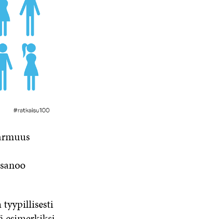
varmuus
 sanoo
tyypillisesti
ä esimerkiksi