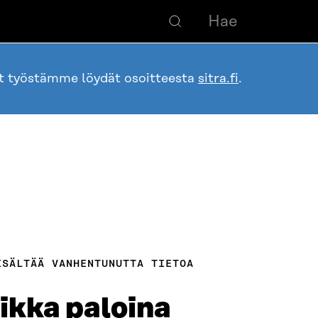
ot työstämme löydät osoitteesta
sitra.fi
.
ISÄLTÄÄ VANHENTUNUTTA TIETOA
ikka paloina