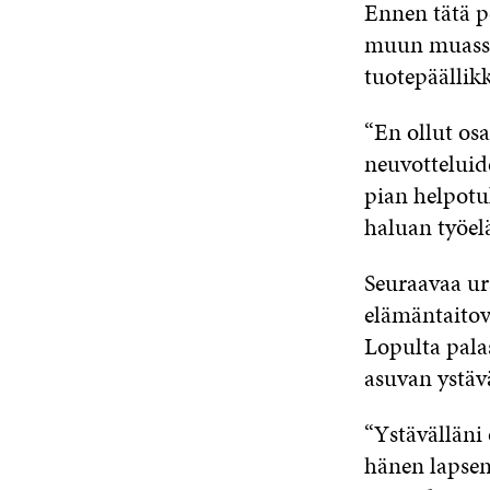
Ennen tätä p
muun muassa
tuotepäällik
“En ollut os
neuvotteluid
pian helpotu
haluan työelä
Seuraavaa ur
elämäntaitov
Lopulta palas
asuvan ystäv
“Ystävälläni 
hänen lapsens