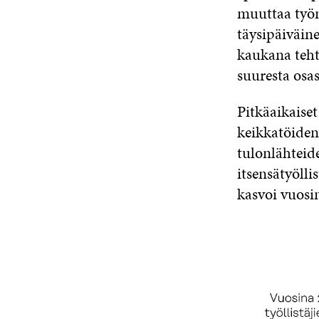
muuttaa työn
täysipäiväine
kaukana teht
suuresta osa
Pitkäaikaiset
keikkatöiden 
tulonlähteide
itsensätyölli
kasvoi vuosi