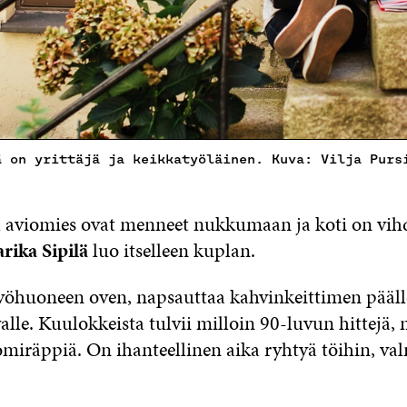
ä on yrittäjä ja keikkatyöläinen. Kuva: Vilja Purs
a aviomies ovat menneet nukkumaan ja koti on vih
rika Sipilä
luo itselleen kuplan.
yöhuoneen oven, napsauttaa kahvinkeittimen pääll
lle. Kuulokkeista tulvii milloin 90-­luvun hittejä, 
omiräppiä. On ihanteellinen aika ryhtyä töihin, v