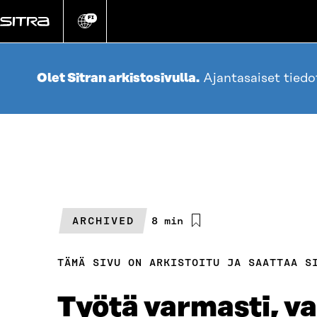
Siirry
suoraan
FI
Vaihda
sivuston
sisältöön
kieli
Olet Sitran arkistosivulla.
Ajantasaiset tied
ARCHIVED
Arvioitu
8 min
lukuaika
TÄMÄ SIVU ON ARKISTOITU JA SAATTAA S
Työtä varmasti, va