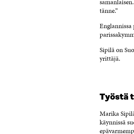
samanlaisen.
tänne.”
Englannissa p
parissakymm
Sipilä on Su
yrittäjä.
Työstä t
Marika Sipil
käynnissä suo
epävarmempaa