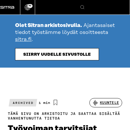
Siirry
FI
suoraan
Vaihda
Hae
sivuston
sisältöön
kieli
Olet Sitran arkistosivulla.
Ajantasaiset
tiedot työstämme löydät osoitteesta
sitra.fi
.
SIIRRY UUDELLE SIVUSTOLLE
Arvioitu
1 min
KUUNTELE
ARCHIVED
lukuaika
TÄMÄ SIVU ON ARKISTOITU JA SAATTAA SISÄLTÄÄ
VANHENTUNUTTA TIETOA
Työvoiman tarvitsijat