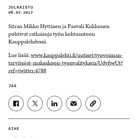
JULKAISTU
06.02.2017
Sitran Mikko Hyttinen ja Paavali Kukkonen
pohtivat ratkaisuja työn kohtaantoon
Kauppalehdessä.
Lue lisää:
www.kauppalehti.fi/uutiset/tyovoiman-
tarvitsijat-maksakoon-tyonvalityksen/UdyfjwUt?
ref=twitter:4788
JAA
J
J
J
J
K
A
A
A
A
O
A
A
A
A
P
F
T
L
S
I
A
W
I
Ä
O
AIHE
C
I
N
H
I