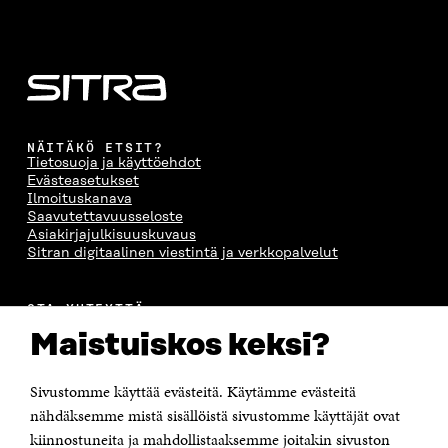
K
U
K
K
U
N
U
K
N
A
N
U
A
S
A
N
S
S
S
A
S
A
S
S
A
A
S
A
NÄITÄKÖ ETSIT?
Tietosuoja ja käyttöehdot
Evästeasetukset
Ilmoituskanava
Saavutettavuusseloste
Asiakirjajulkisuuskuvaus
Sitran digitaalinen viestintä ja verkkopalvelut
OTA YHTEYTTÄ
Suomen itsenäisyyden juhlarahasto Sitra
Maistuiskos keksi?
Itämerenkatu 11-13, PL 160,
00181 Helsinki
Sivustomme käyttää evästeitä. Käytämme evästeitä
Puhelin +358 294 618 991
Sähköpostiosoite
nähdäksemme mistä sisällöistä sivustomme käyttäjät ovat
etunimi.sukunimi@sitra.fi tai sitra@sitra.fi
kiinnostuneita ja mahdollistaaksemme joitakin sivuston