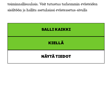
Saapumisohjeet
toiminnallisuuksia. Voit tutustua tarkemmin evästeiden
sisältöön ja hallita asetuksiasi evästeasetus-sivulla
Y-tunnus 0202132-3
OLEMME NÄISSÄ SOMEISSA
SALLI KAIKKI
Facebook
Avautuu
uudessa
Linkedin
ikkunassa
KIELLÄ
Avautuu
uudessa
Youtube
ikkunassa
Avautuu
NÄYTÄ TIEDOT
uudessa
Instagram
ikkunassa
Avautuu
uudessa
ikkunassa