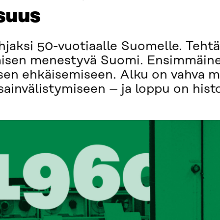
isuus
hjaksi 50-vuotiaalle Suomelle. Teht
uomisen menestyvä Suomi. Ensimmäi
isen ehkäisemiseen. Alku on vahva m
sainvälistymiseen – ja loppu on histo