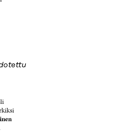
dotettu
li
rkiksi
ainen
ä