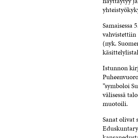
näyttäytyy j
yhteistyökyky
Samaisessa 5
vahvistettii
(nyk. Suomen
käsittelylista
Istunnon kirj
Puheenvuoroi
”symboloi Su
välisessä tal
muotoili.
Sanat olivat 
Eduskuntary
kansanedustaj