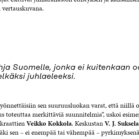
 vertauskuvana.
ahja Suomelle, jonka ei kuitenkaan o
lkäksi juhlaeleeksi.
önnettäisiin sen suuruusluokan varat, että niillä o
s toteuttaa merkittäviä suunnitelmia”, uskoi esime
kraattien
Veikko Kokkola
. Keskustan
V. J. Suksel
äki sen – ei enempää tai vähempää – pyrkimyksen