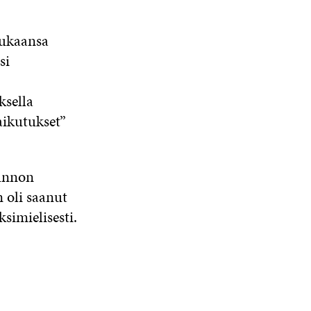
ukaansa
si
ksella
aikutukset”
tunnon
 oli saanut
simielisesti.