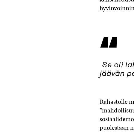
hyvinvoinnin
“
Se oli l
jäävän pe
Rahastolle my
”mahdollisuu
sosiaalidemo
puolestaan n