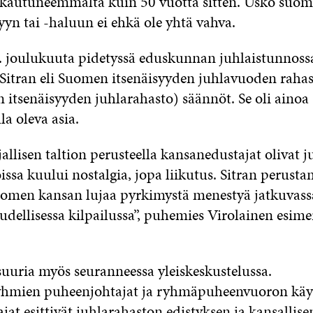
akautuneemmalta kuin 50 vuotta sitten. Usko suom
yn tai -haluun ei ehkä ole yhtä vahva.
. joulukuuta pidetyssä eduskunnan juhlaistunnoss
n Sitran eli Suomen itsenäisyyden juhlavuoden raha
 itsenäisyyden juhlarahasto) säännöt. Se oli ainoa
lla oleva asia.
allisen taltion perusteella kansanedustajat olivat j
ssa kuului nostalgia, jopa liikutus. Sitran perust
omen kansan lujaa pyrkimystä menestyä jatkuvass
oudellisessa kilpailussa”, puhemies Virolainen esime
suuria myös seuranneessa yleiskeskustelussa.
hmien puheenjohtajat ja ryhmäpuheenvuoron käy
at esittivät juhlarahaston edistyksen ja kansallise