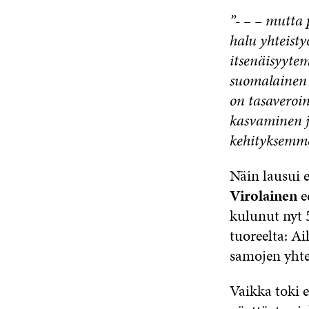
”- – – mutta
halu yhteist
itsenäisyyt
suomalainen y
on tasaveroi
kasvaminen j
kehityksemme
Näin lausui
Virolainen
e
kulunut nyt 
tuoreelta: A
samojen yhte
Vaikka toki 