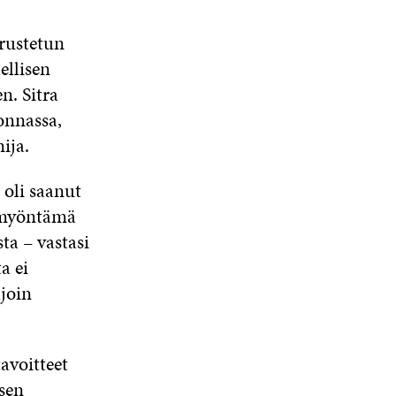
rustetun
ellisen
n. Sitra
onnassa,
ija.
 oli saanut
 myöntämä
a – vastasi
a ei
ajoin
avoitteet
isen