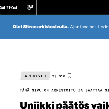
Siirry
suoraan
FI
Vaihda
sivuston
sisältöön
kieli
Olet Sitran arkistosivulla.
Ajantasaiset tied
ARCHIVED
Arvioitu
23 min
lukuaika
TÄMÄ SIVU ON ARKISTOITU JA SAATTAA S
Uniikki päätös vai