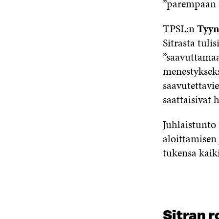
”parempaan t
TPSL:n
Tyyn
Sitrasta tuli
”saavuttama
menestykseksi
saavutettavi
saattaisivat 
Juhlaistunto 
aloittamisen
tukensa kaiki
Sitran 