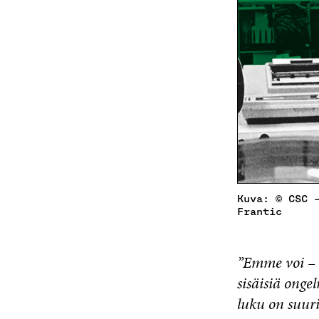
Kuva: © CSC 
Frantic
”Emme voi – –
sisäisiä onge
luku on suur