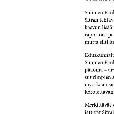
Suomen Panki
Sitran tehtä
kasvun lisää
raportoisi p
mutta silti i
Eduskunnalta
Suomen Pank
pääoma – arv
suurimpien su
myöskään sido
korotettavan
Merkittävät v
jättivät Sitr