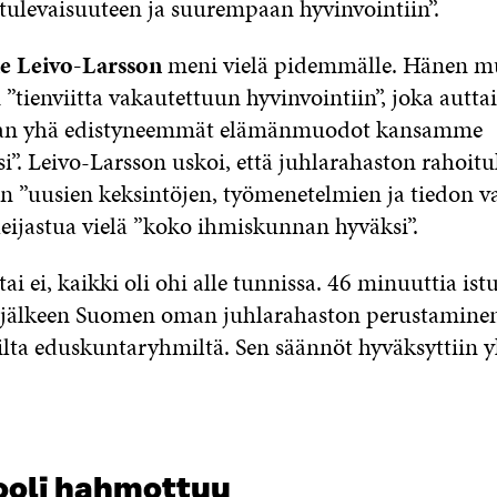
ulevaisuuteen ja suurempaan hyvinvointiin”.
e Leivo-Larsson
meni vielä pidemmälle. Hänen m
si ”tienviitta vakautettuun hyvinvointiin”, joka auttai
an yhä edistyneemmät elämänmuodot kansamme
”. Leivo-Larsson uskoi, että juhlarahaston rahoitu
en ”uusien keksintöjen, työmenetelmien ja tiedon v
heijastua vielä ”koko ihmiskunnan hyväksi”.
tai ei, kaikki oli ohi alle tunnissa. 46 minuuttia is
 jälkeen Suomen oman juhlarahaston perustaminen
lta eduskuntaryhmiltä. Sen säännöt hyväksyttiin yk
rooli hahmottuu