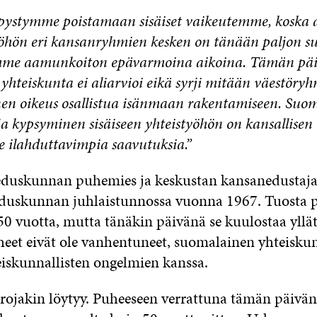
 pystymme poistamaan sisäiset vaikeutemme, koska 
yöhön eri kansanryhmien kesken on tänään paljon s
emme aamunkoiton epävarmoina aikoina. Tämän pä
hteiskunta ei aliarvioi eikä syrji mitään väestöryh
nen oikeus osallistua isänmaan rakentamiseen. Su
a kypsyminen sisäiseen yhteistyöhön on kansallisen
 ilahduttavimpia saavutuksia.”
 eduskunnan puhemies ja keskustan kansanedustaj
duskunnan juhlaistunnossa vuonna 1967. Tuosta 
50 vuotta, mutta tänäkin päivänä se kuulostaa yllä
iheet eivät ole vanhentuneet, suomalainen yhteiskun
iskunnallisten ongelmien kanssa.
erojakin löytyy. Puheeseen verrattuna tämän päivä