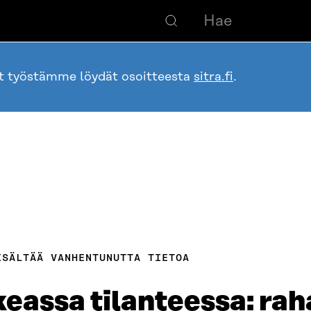
ot työstämme löydät osoitteesta
sitra.fi
.
ISÄLTÄÄ VANHENTUNUTTA TIETOA
keassa tilanteessa: rah