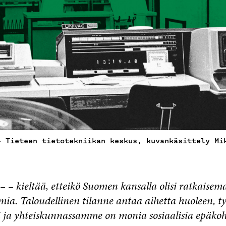
– Tieteen tietotekniikan keskus, kuvankäsittely Mi
 – kieltää, etteikö Suomen kansalla olisi ratkaise
lmia. Taloudellinen tilanne antaa aihetta huoleen, 
i ja yhteiskunnassamme on monia sosiaalisia epäkoht