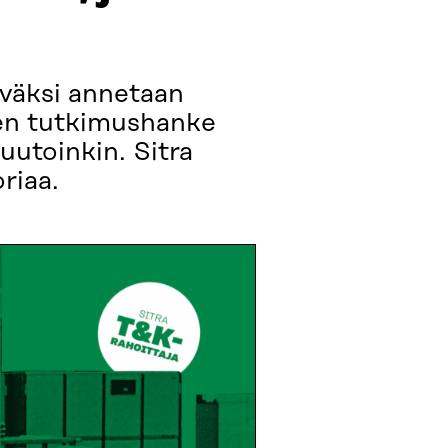
äväksi annetaan
nen tutkimushanke
uutoinkin. Sitra
riaa.