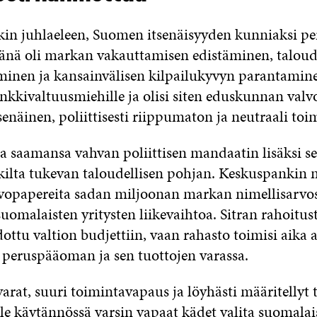
n juhlaeleen, Suomen itsenäisyyden kunniaksi pe
vänä oli markan vakauttamisen edistäminen, taloud
minen ja kansainvälisen kilpailukyvyn parantamine
ankkivaltuusmiehille ja olisi siten eduskunnan valv
tsenäinen, poliittisesti riippumaton ja neutraali toim
 saamansa vahvan poliittisen mandaatin lisäksi se
ilta tukevan taloudellisen pohjan. Keskuspankin
opapereita sadan miljoonan markan nimellisarvost
omalaisten yritysten liikevaihtoa. Sitran rahoitust
ttu valtion budjettiin, vaan rahasto toimisi aika 
 peruspääoman ja sen tuottojen varassa.
arat, suuri toimintavapaus ja löyhästi määritellyt t
alle käytännössä varsin vapaat kädet valita suomala