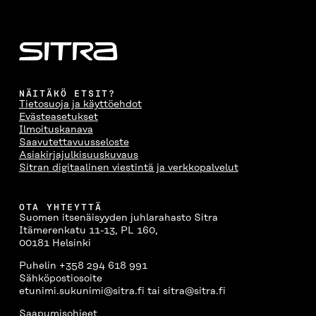
U
N
U
K
N
A
N
U
A
S
A
N
S
S
S
A
S
A
S
S
A
A
S
A
NÄITÄKÖ ETSIT?
Tietosuoja ja käyttöehdot
Evästeasetukset
Ilmoituskanava
Saavutettavuusseloste
Asiakirjajulkisuuskuvaus
Sitran digitaalinen viestintä ja verkkopalvelut
OTA YHTEYTTÄ
Suomen itsenäisyyden juhlarahasto Sitra
Itämerenkatu 11-13, PL 160,
00181 Helsinki
Puhelin +358 294 618 991
Sähköpostiosoite
etunimi.sukunimi@sitra.fi tai sitra@sitra.fi
Saapumisohjeet