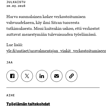
JULKAISTU
20.03.2016
Harva
suomalainen kokee verkostoitumisen
vahvuudekseen, käy ilmi Sitran tuoreesta
tutkimuksesta. Moni kuitenkin uskoo, että verkostot
auttavat menestymään tulevaisuuden työelämässä.
Lue lisää:
yle.fi/uutiset/uravalmentajan_vinkit_verkostoitumis
JAA
J
J
J
J
K
A
A
A
A
O
A
A
A
A
P
F
T
L
S
I
A
W
I
Ä
O
AIHE
C
I
N
H
I
E
T
K
K
A
Työelämän taitekohdat