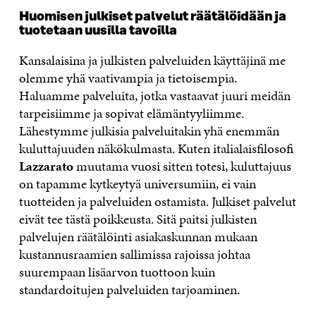
Huomisen julkiset palvelut räätälöidään ja
tuotetaan uusilla tavoilla
Kansalaisina ja julkisten palveluiden käyttäjinä me
olemme yhä vaativampia ja tietoisempia.
Haluamme palveluita, jotka vastaavat juuri meidän
tarpeisiimme ja sopivat elämäntyyliimme.
Lähestymme julkisia palveluitakin yhä enemmän
kuluttajuuden näkökulmasta. Kuten italialaisfilosofi
Lazzarato
muutama vuosi sitten totesi, kuluttajuus
on tapamme kytkeytyä universumiin, ei vain
tuotteiden ja palveluiden ostamista. Julkiset palvelut
eivät tee tästä poikkeusta. Sitä paitsi julkisten
palvelujen räätälöinti asiakaskunnan mukaan
kustannusraamien sallimissa rajoissa johtaa
suurempaan lisäarvon tuottoon kuin
standardoitujen palveluiden tarjoaminen.