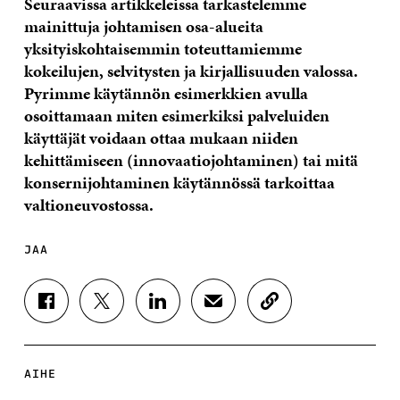
Seuraavissa artikkeleissa tarkastelemme
mainittuja johtamisen osa-alueita
yksityiskohtaisemmin toteuttamiemme
kokeilujen, selvitysten ja kirjallisuuden valossa.
Pyrimme käytännön esimerkkien avulla
osoittamaan miten esimerkiksi palveluiden
käyttäjät voidaan ottaa mukaan niiden
kehittämiseen (innovaatiojohtaminen) tai mitä
konsernijohtaminen käytännössä tarkoittaa
valtioneuvostossa.
JAA
J
J
J
J
K
A
A
A
A
O
A
A
A
A
P
F
T
L
S
I
A
W
I
Ä
O
AIHE
C
I
N
H
I