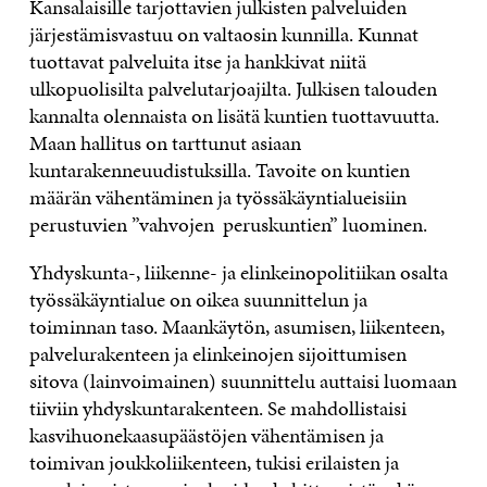
Kansalaisille tarjottavien julkisten palveluiden
järjestämisvastuu on valtaosin kunnilla. Kunnat
tuottavat palveluita itse ja hankkivat niitä
ulkopuolisilta palvelutarjoajilta. Julkisen talouden
kannalta olennaista on lisätä kuntien tuottavuutta.
Maan hallitus on tarttunut asiaan
kuntarakenneuudistuksilla. Tavoite on kuntien
määrän vähentäminen ja työssäkäyntialueisiin
perustuvien ”vahvojen peruskuntien” luominen.
Yhdyskunta-, liikenne- ja elinkeinopolitiikan osalta
työssäkäyntialue on oikea suunnittelun ja
toiminnan taso. Maankäytön, asumisen, liikenteen,
palvelurakenteen ja elinkeinojen sijoittumisen
sitova (lainvoimainen) suunnittelu auttaisi luomaan
tiiviin yhdyskuntarakenteen. Se mahdollistaisi
kasvihuonekaasupäästöjen vähentämisen ja
toimivan joukkoliikenteen, tukisi erilaisten ja