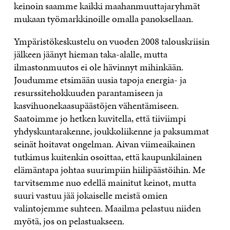
keinoin saamme kaikki maahanmuuttajaryhmät
mukaan työmarkkinoille omalla panoksellaan.
Ympäristökeskustelu on vuoden 2008 talouskriisin
jälkeen jäänyt hieman taka-alalle, mutta
ilmastonmuutos ei ole hävinnyt mihinkään.
Joudumme etsimään uusia tapoja energia- ja
resurssitehokkuuden parantamiseen ja
kasvihuonekaasupäästöjen vähentämiseen.
Saatoimme jo hetken kuvitella, että tiiviimpi
yhdyskuntarakenne, joukkoliikenne ja paksummat
seinät hoitavat ongelman. Aivan viimeaikainen
tutkimus kuitenkin osoittaa, että kaupunkilainen
elämäntapa johtaa suurimpiin hiilipäästöihin. Me
tarvitsemme nuo edellä mainitut keinot, mutta
suuri vastuu jää jokaiselle meistä omien
valintojemme suhteen. Maailma pelastuu niiden
myötä, jos on pelastuakseen.