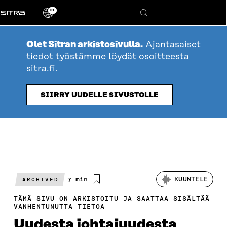
Siirry
FI
suoraan
Vaihda
Hae
sivuston
sisältöön
kieli
Olet Sitran arkistosivulla.
Ajantasaiset
tiedot työstämme löydät osoitteesta
sitra.fi
.
SIIRRY UUDELLE SIVUSTOLLE
Arvioitu
7 min
KUUNTELE
ARCHIVED
lukuaika
TÄMÄ SIVU ON ARKISTOITU JA SAATTAA SISÄLTÄÄ
VANHENTUNUTTA TIETOA
Uudesta johtajuudesta