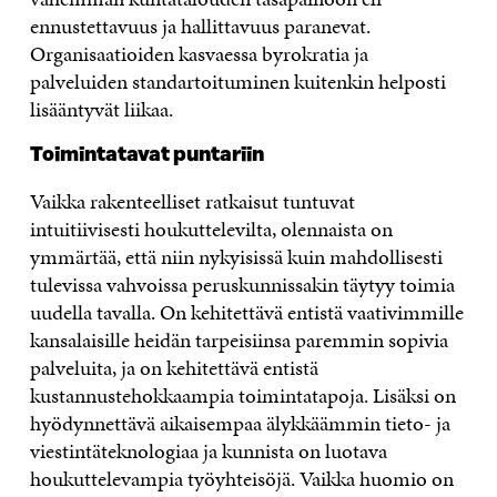
ennustettavuus ja hallittavuus paranevat.
Organisaatioiden kasvaessa byrokratia ja
palveluiden standartoituminen kuitenkin helposti
lisääntyvät liikaa.
Toimintatavat puntariin
Vaikka rakenteelliset ratkaisut tuntuvat
intuitiivisesti houkuttelevilta, olennaista on
ymmärtää, että niin nykyisissä kuin mahdollisesti
tulevissa vahvoissa peruskunnissakin täytyy toimia
uudella tavalla. On kehitettävä entistä vaativimmille
kansalaisille heidän tarpeisiinsa paremmin sopivia
palveluita, ja on kehitettävä entistä
kustannustehokkaampia toimintatapoja. Lisäksi on
hyödynnettävä aikaisempaa älykkäämmin tieto- ja
viestintäteknologiaa ja kunnista on luotava
houkuttelevampia työyhteisöjä. Vaikka huomio on