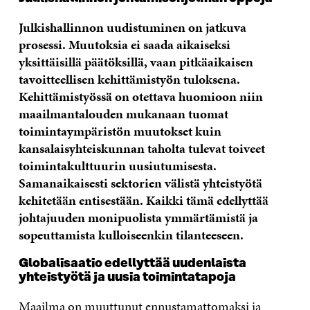
Julkishallinnon uudistuminen on jatkuva
prosessi. Muutoksia ei saada aikaiseksi
yksittäisillä päätöksillä, vaan pitkäaikaisen
tavoitteellisen kehittämistyön tuloksena.
Kehittämistyössä on otettava huomioon niin
maailmantalouden mukanaan tuomat
toimintaympäristön muutokset kuin
kansalaisyhteiskunnan taholta tulevat toiveet
toimintakulttuurin uusiutumisesta.
Samanaikaisesti sektorien välistä yhteistyötä
kehitetään entisestään. Kaikki tämä edellyttää
johtajuuden monipuolista ymmärtämistä ja
sopeuttamista kulloiseenkin tilanteeseen.
Globalisaatio edellyttää uudenlaista
yhteistyötä ja uusia toimintatapoja
Maailma on muuttunut ennustamattomaksi ja