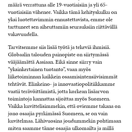
määrä verrattuna alle 19-vuotiaisiin ja yli 65-
vuotiaisiin vähenee. Vaikka tämä kehityskulku on
yksi luotettavimmin ennustettavista, emme ole
tarttuneet sen aiheuttamiin seurauksiin riittävällä
vakavuudella.
Tarvitsemme siis lisää työtä ja tekeviä ihmisiä.
Globaalin talouden painopiste on siirtymässä
vääjäämättä Aasiaan. Eikä sinne siirry vain
”yksinkertainen tuotanto”, vaan myös
liiketoiminnan kaikkein osaamisintensiivisimmät
tehtävät. Elinkeino- ja innovaatiopolitiikkamme
vaatii terävöittämistä, jotta korkean lisäarvon
toimintoja kannattaa sijoittaa myös Suomeen.
Vaikka kuvittelisimmekin, että oviemme takana on
jono osaajia pyrkimässä Suomeen, se on vain
kuvitelmaa. Lähivuosina joudummekin pohtimaan
miten saamme tänne osaajia ulkomailta ja millä