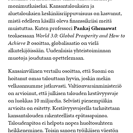
monimutkaiseksi. Kansantalouksien ja
aluetalouksien keskinäisriippuvaisuus on kasvanut,
mistä edelleen käsillä oleva finanssikriisi meitä
muistuttaa. Kuten professori
Pankaj Ghemawat
teoksessaan
World 3.0: Global Prosperity and How to
Achieve It
osoittaa, globalisaatio on vielä
alkutekijöissään. Uudenlaisia yhteistoiminnan
muotoja joudutaan opettelemaan.
Kansainvälinen vertailu osoittaa, että Suomi on
hoitanut omaa talouttaan hyvin, joskin mekin
velkaannumme jatkuvasti. Valtionvarainministeriö
on arvioinut, että julkisen talouden kestävyysvaje
on luokkaa 10 miljardia. Selvästi pienempiäkin
arvioita on esitetty. Kestävyysvajeella tarkoitetaan
kansantalouden rakenteellista epätasapainoa.
Taloudenpitoa ei helpota nopea huoltosuhteen
heikkeneminen. Toisin sanoen työikäisen väestön