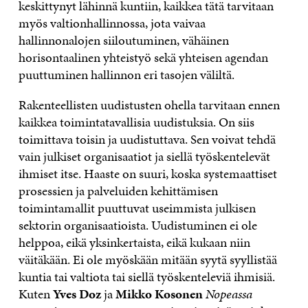
keskittynyt lähinnä kuntiin, kaikkea tätä tarvitaan
myös valtionhallinnossa, jota vaivaa
hallinnonalojen siiloutuminen, vähäinen
horisontaalinen yhteistyö sekä yhteisen agendan
puuttuminen hallinnon eri tasojen väliltä.
Rakenteellisten uudistusten ohella tarvitaan ennen
kaikkea toimintatavallisia uudistuksia. On siis
toimittava toisin ja uudistuttava. Sen voivat tehdä
vain julkiset organisaatiot ja siellä työskentelevät
ihmiset itse. Haaste on suuri, koska systemaattiset
prosessien ja palveluiden kehittämisen
toimintamallit puuttuvat useimmista julkisen
sektorin organisaatioista. Uudistuminen ei ole
helppoa, eikä yksinkertaista, eikä kukaan niin
väitäkään. Ei ole myöskään mitään syytä syyllistää
kuntia tai valtiota tai siellä työskenteleviä ihmisiä.
Kuten
Yves Doz
ja
Mikko Kosonen
Nopeassa