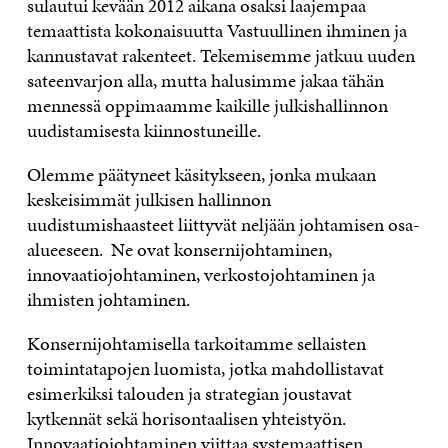
sulautui kevään 2012 aikana osaksi laajempaa
temaattista kokonaisuutta Vastuullinen ihminen ja
kannustavat rakenteet. Tekemisemme jatkuu uuden
sateenvarjon alla, mutta halusimme jakaa tähän
mennessä oppimaamme kaikille julkishallinnon
uudistamisesta kiinnostuneille.
Olemme päätyneet käsitykseen, jonka mukaan
keskeisimmät julkisen hallinnon
uudistumishaasteet liittyvät neljään johtamisen osa-
alueeseen. Ne ovat konsernijohtaminen,
innovaatiojohtaminen, verkostojohtaminen ja
ihmisten johtaminen.
Konsernijohtamisella tarkoitamme sellaisten
toimintatapojen luomista, jotka mahdollistavat
esimerkiksi talouden ja strategian joustavat
kytkennät sekä horisontaalisen yhteistyön.
Innovaatiojohtaminen viittaa systemaattisen