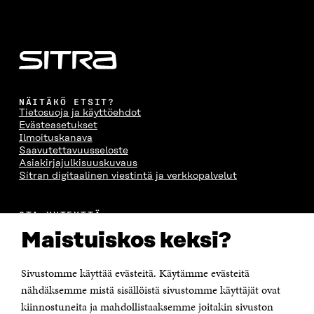
K
U
K
K
U
N
U
K
N
A
N
U
A
S
A
N
S
S
S
A
S
A
S
S
A
A
S
A
NÄITÄKÖ ETSIT?
Tietosuoja ja käyttöehdot
Evästeasetukset
Ilmoituskanava
Saavutettavuusseloste
Asiakirjajulkisuuskuvaus
Sitran digitaalinen viestintä ja verkkopalvelut
OTA YHTEYTTÄ
Suomen itsenäisyyden juhlarahasto Sitra
Maistuiskos keksi?
Itämerenkatu 11-13, PL 160,
00181 Helsinki
Sivustomme käyttää evästeitä. Käytämme evästeitä
Puhelin +358 294 618 991
Sähköpostiosoite
nähdäksemme mistä sisällöistä sivustomme käyttäjät ovat
etunimi.sukunimi@sitra.fi tai sitra@sitra.fi
kiinnostuneita ja mahdollistaaksemme joitakin sivuston