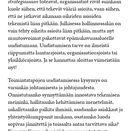
strategiassaan
toteavat, organisaatiot eivät suinkaan
kuole siihen, että tekevät vääriä asioita, vaan siihen,
että ne jatkavat aikanaan oikeiden asioiden
tekemistä liian pitkään. Julkisessa hallinnossakin on
vain tehty oikeita asioita liian pitkään, mutta nyt
muutosvoimat pakottavat epämukavuusalueelle
uudistumaan. Uudistumisen tarve on ilmeistä
riippumatta kuntarajoista, organisaatiorajoista tai
yksikkörajoista. Ja se kannattaa aloittaa viimeistään
nyt!
Toimintatapojen uudistamisessa kysymys on
varsinkin johtamisesta ja johtajuudesta.
Onnistutaanko synnyttämään innostava tekemisen
meininki, hallitaanko kehittämisen menetelmät,
uskalletaanko palkita ihmisiä, saadaanko asiakkaat ja
yhteistyökumppanit mukaan, osataanko luoda
sopivaa jännitettä ja toisaalta antaa tarvittava aika?