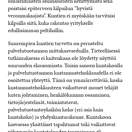
omaleimaisten asuinalueiden kehittymistä sekä
poistaisi epäterveen kilpailun ”hyvistä
veronmaksajista”. Kuntien ei myöskään tarvitsisi
kilpailla siitä, kuka rakentaa yritykselle
edullisimman peltihallin.
Suurempien kuntien tarvetta on perusteltu
palvelutuotannon mittakaavaeduilla. Tieteellisessä
tutkimuksessa ei kuitenkaan ole löydetty näyttöä
suuruuden ekonomiasta. Toisin sanoen kuntakoolla
ja palvelutuotannon kustannustehokkuudella ei ole
osoitettua yhteyttä. Tämä on ymmärrettävää, koska
kustannustehokkuuteen vaikuttavat monet tekijät
kuten johtaminen, henkilökunnan osaaminen,
tietojärjestelmät, toimintatavat,
palvelutuotantoyksikön koko (eri asia kuin
kuntakoko) ja yhdyskuntarakenne. Kuntakoon
kasvaessa yksittäiset tapahtumat toki vaikuttavat
vähemmän kuntatalouden tasapainoon eli