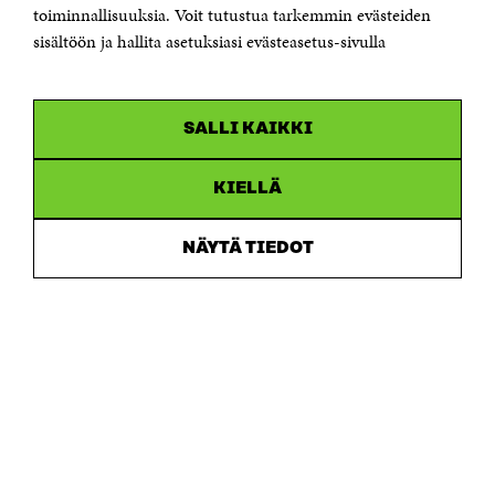
Saapumisohjeet
toiminnallisuuksia. Voit tutustua tarkemmin evästeiden
sisältöön ja hallita asetuksiasi evästeasetus-sivulla
Y-tunnus 0202132-3
OLEMME NÄISSÄ SOMEISSA
SALLI KAIKKI
Facebook
Avautuu
uudessa
Linkedin
ikkunassa
KIELLÄ
Avautuu
uudessa
Youtube
ikkunassa
Avautuu
NÄYTÄ TIEDOT
uudessa
Instagram
ikkunassa
Avautuu
uudessa
ikkunassa