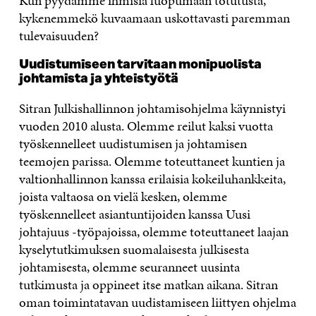
Kun pyydämme ihmisiä luopumaan totutusta,
kykenemmekö kuvaamaan uskottavasti paremman
tulevaisuuden?
Uudistumiseen tarvitaan monipuolista
johtamista ja yhteistyötä
Sitran Julkishallinnon johtamisohjelma käynnistyi
vuoden 2010 alusta. Olemme reilut kaksi vuotta
työskennelleet uudistumisen ja johtamisen
teemojen parissa. Olemme toteuttaneet kuntien ja
valtionhallinnon kanssa erilaisia kokeiluhankkeita,
joista valtaosa on vielä kesken, olemme
työskennelleet asiantuntijoiden kanssa Uusi
johtajuus -työpajoissa, olemme toteuttaneet laajan
kyselytutkimuksen suomalaisesta julkisesta
johtamisesta, olemme seuranneet uusinta
tutkimusta ja oppineet itse matkan aikana. Sitran
oman toimintatavan uudistamiseen liittyen ohjelma