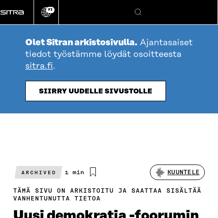
Siirry
FI
suoraan
Vaihda
Hae
sivuston
sisältöön
kieli
Olet Sitran arkistosivulla.
Ajantasaiset
tiedot työstämme löydät osoitteesta
sitra.fi
.
SIIRRY UUDELLE SIVUSTOLLE
Arvioitu
1 min
KUUNTELE
ARCHIVED
lukuaika
TÄMÄ SIVU ON ARKISTOITU JA SAATTAA SISÄLTÄÄ
VANHENTUNUTTA TIETOA
Uusi demokratia -foorumin