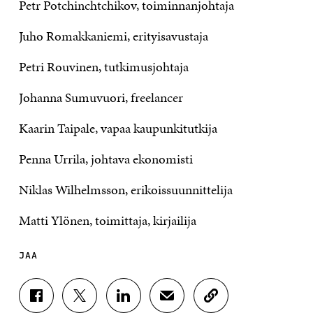
Petr Potchinchtchikov, toiminnanjohtaja
Juho Romakkaniemi, erityisavustaja
Petri Rouvinen, tutkimusjohtaja
Johanna Sumuvuori, freelancer
Kaarin Taipale, vapaa kaupunkitutkija
Penna Urrila, johtava ekonomisti
Niklas Wilhelmsson, erikoissuunnittelija
Matti Ylönen, toimittaja, kirjailija
JAA
J
J
J
J
K