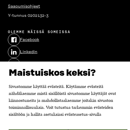
Saapumisohjeet
Y-tunnus 0202132-3
OLEMME NÄISSÄ SOMEISSA
Facebook
Avautuu
uudessa
Linkedin
ikkunassa
Avautuu
uudessa
Youtube
ikkunassa
Avautuu
Maistuiskos keksi?
uudessa
Instagram
ikkunassa
Avautuu
uudessa
Sivustomme käyttää evästeitä. Käytämme evästeitä
ikkunassa
nähdäksemme mistä sisällöistä sivustomme käyttäjät ovat
kiinnostuneita ja mahdollistaaksemme joitakin sivuston
toiminnallisuuksia. Voit tutustua tarkemmin evästeiden
sisältöön ja hallita asetuksiasi evästeasetus-sivulla