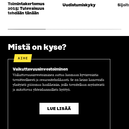
K
K
K
I
Toimintakertomus
Uudistumiskyky
Sijoi
K
U
K
K
2015: Tulevaisuus
U
N
U
K
tehdään tänään
N
A
N
U
A
S
A
N
S
S
S
A
S
A
S
S
A
A
S
A
Mistä on kyse?
AIHE
Vaikuttavuus­investoiminen
Vaikuttavuusinvestoiminen auttaa luomaan hyvinvointia
tavoitteellisesti ja resurssitehokkaasti. Se on keino kanavoida
yksityistä pääomaa hankkeisiin, joilla tavoitellaan myönteistä
ja mitattavaa yhteiskunnallista hyötyä.
LUE LISÄÄ