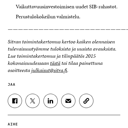
Vaikuttavuusinvestoimisen uudet SIB-rahastot.
Perustulokokeilun valmistelu.
———————————————————————
Sitran toimintakertomus
kertoo kaiken olennaisen
tulevaisuustyömme tuloksista ja uusista avauksista.
Lue toimintakertomus ja tilinpäätös 2015
kokonaisuudessaan
tästä
tai tilaa painettuna
osoitteesta
julkaisut@sitra.fi
.
JAA
J
J
J
J
K
A
A
A
A
O
A
A
A
A
P
F
T
L
S
I
A
W
I
Ä
O
AIHE