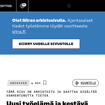
Siirry
FI
suoraan
Vaihda
Hae
sivuston
sisältöön
kieli
Olet Sitran arkistosivulla.
Ajantasaiset
tiedot työstämme löydät osoitteesta
sitra.fi
.
SIIRRY UUDELLE SIVUSTOLLE
Arvioitu
4 min
KUUNTELE
ARCHIVED
lukuaika
TÄMÄ SIVU ON ARKISTOITU JA SAATTAA SISÄLTÄÄ
VANHENTUNUTTA TIETOA
Uusi työelämä ja kestävä