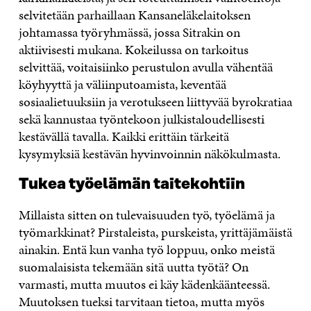
selvitetään parhaillaan Kansaneläkelaitoksen
johtamassa työryhmässä, jossa Sitrakin on
aktiivisesti mukana. Kokeilussa on tarkoitus
selvittää, voitaisiinko perustulon avulla vähentää
köyhyyttä ja väliinputoamista, keventää
sosiaalietuuksiin ja verotukseen liittyvää byrokratiaa
sekä kannustaa työntekoon julkistaloudellisesti
kestävällä tavalla. Kaikki erittäin tärkeitä
kysymyksiä kestävän hyvinvoinnin näkökulmasta.
Tukea työelämän taitekohtiin
Millaista sitten on tulevaisuuden työ, työelämä ja
työmarkkinat? Pirstaleista, purskeista, yrittäjämäistä
ainakin. Entä kun vanha työ loppuu, onko meistä
suomalaisista tekemään sitä uutta työtä? On
varmasti, mutta muutos ei käy kädenkäänteessä.
Muutoksen tueksi tarvitaan tietoa, mutta myös