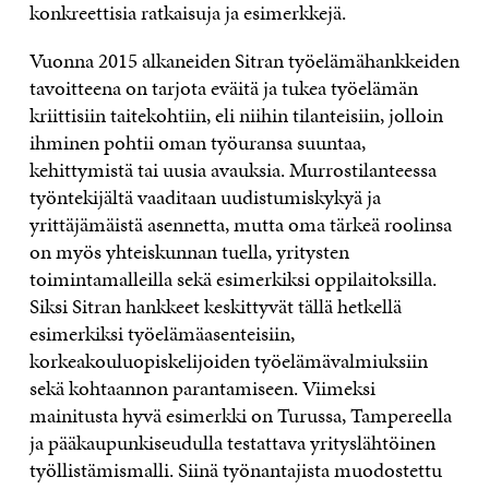
konkreettisia ratkaisuja ja esimerkkejä.
Vuonna 2015 alkaneiden Sitran työelämähankkeiden
tavoitteena on tarjota eväitä ja tukea työelämän
kriittisiin taitekohtiin, eli niihin tilanteisiin, jolloin
ihminen pohtii oman työuransa suuntaa,
kehittymistä tai uusia avauksia. Murrostilanteessa
työntekijältä vaaditaan uudistumiskykyä ja
yrittäjämäistä asennetta, mutta oma tärkeä roolinsa
on myös yhteiskunnan tuella, yritysten
toimintamalleilla sekä esimerkiksi oppilaitoksilla.
Siksi Sitran hankkeet keskittyvät tällä hetkellä
esimerkiksi työelämäasenteisiin,
korkeakouluopiskelijoiden työelämävalmiuksiin
sekä kohtaannon parantamiseen. Viimeksi
mainitusta hyvä esimerkki on Turussa, Tampereella
ja pääkaupunkiseudulla testattava yrityslähtöinen
työllistämismalli. Siinä työnantajista muodostettu