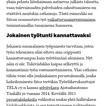
yksin pelasta liitoksissaan natisevaa julkista taloutta,
vaan tulevaisuuden palveluiden rahoittamiseen on
etsittävä muitakin ratkaisuja. Tästä esimerkki on
Sitran uraauurtava työ
vaikuttavuusinvestoimisen
toimintamallin tuomisessa Suomeen.
Jokainen työtunti kannattavaksi
Jokaisen suomalaisen työpanosta tarvitaan, joten
työn tekemisen olisi oltava aina reippaasti
kannattavampaa kuin työttömänä olemisen. Nyt
näin ei ole. Tukiviidakko kaipaa selkeyttä ja
kannustimia työn vastaanottamiseen. Yksi ratkaisu
tähän voisi olla jonkinlainen perustulomalli, jonka
kokeilemisesta Sitra teettikin Työeläkevakuuttajat
TELA ry:n kanssa
selvityksen
Ajatushautomo
Tänkillä jo vuonna 2014. Keväällä 2015
perustulokokeilu
valikoitui osaksi yhtä hallituksen
kärkihankkeista, ja sen toteuttamisen vaihtoehtoja