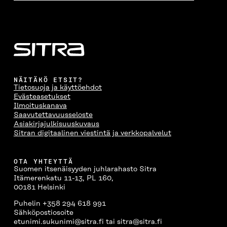
NÄITÄKÖ ETSIT?
Tietosuoja ja käyttöehdot
Evästeasetukset
Ilmoituskanava
Saavutettavuusseloste
Asiakirjajulkisuuskuvaus
Sitran digitaalinen viestintä ja verkkopalvelut
OTA YHTEYTTÄ
Suomen itsenäisyyden juhlarahasto Sitra
Itämerenkatu 11-13, PL 160,
00181 Helsinki
Puhelin +358 294 618 991
Sähköpostiosoite
etunimi.sukunimi@sitra.fi tai sitra@sitra.fi