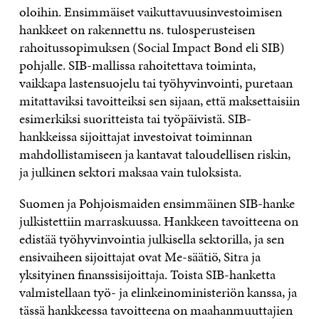
oloihin. Ensimmäiset vaikuttavuusinvestoimisen
hankkeet on rakennettu ns. tulosperusteisen
rahoitussopimuksen (Social Impact Bond eli SIB)
pohjalle. SIB-mallissa rahoitettava toiminta,
vaikkapa lastensuojelu tai työhyvinvointi, puretaan
mitattaviksi tavoitteiksi sen sijaan, että maksettaisiin
esimerkiksi suoritteista tai työpäivistä. SIB-
hankkeissa sijoittajat investoivat toiminnan
mahdollistamiseen ja kantavat taloudellisen riskin,
ja julkinen sektori maksaa vain tuloksista.
Suomen ja Pohjoismaiden ensimmäinen SIB-hanke
julkistettiin marraskuussa. Hankkeen tavoitteena on
edistää työhyvinvointia julkisella sektorilla, ja sen
ensivaiheen sijoittajat ovat Me-säätiö, Sitra ja
yksityinen finanssisijoittaja. Toista SIB-hanketta
valmistellaan työ- ja elinkeinoministeriön kanssa, ja
tässä hankkeessa tavoitteena on maahanmuuttajien