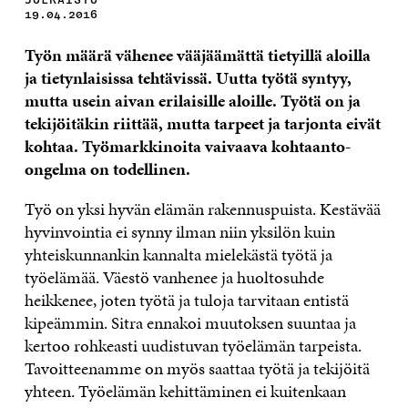
19.04.2016
Työn määrä vähenee vääjäämättä tietyillä aloilla
ja tietynlaisissa tehtävissä. Uutta työtä syntyy,
mutta usein aivan erilaisille aloille. Työtä on ja
tekijöitäkin riittää, mutta tarpeet ja tarjonta eivät
kohtaa. Työmarkkinoita vaivaava kohtaanto-
ongelma on todellinen.
Työ on yksi hyvän elämän rakennuspuista. Kestävää
hyvinvointia ei synny ilman niin yksilön kuin
yhteiskunnankin kannalta mielekästä työtä ja
työelämää. Väestö vanhenee ja huoltosuhde
heikkenee, joten työtä ja tuloja tarvitaan entistä
kipeämmin. Sitra ennakoi muutoksen suuntaa ja
kertoo rohkeasti uudistuvan työelämän tarpeista.
Tavoitteenamme on myös saattaa työtä ja tekijöitä
yhteen. Työelämän kehittäminen ei kuitenkaan