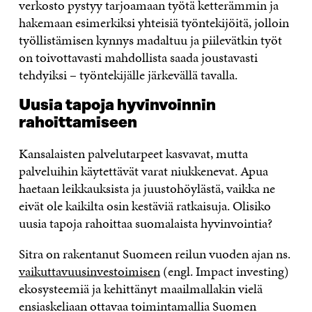
verkosto pystyy tarjoamaan työtä ketterämmin ja
hakemaan esimerkiksi yhteisiä työntekijöitä, jolloin
työllistämisen kynnys madaltuu ja piilevätkin työt
on toivottavasti mahdollista saada joustavasti
tehdyiksi – työntekijälle järkevällä tavalla.
Uusia tapoja hyvinvoinnin
rahoittamiseen
Kansalaisten palvelutarpeet kasvavat, mutta
palveluihin käytettävät varat niukkenevat. Apua
haetaan leikkauksista ja juustohöylästä, vaikka ne
eivät ole kaikilta osin kestäviä ratkaisuja. Olisiko
uusia tapoja rahoittaa suomalaista hyvinvointia?
Sitra on rakentanut Suomeen reilun vuoden ajan ns.
vaikuttavuusinvestoimisen
(engl. Impact investing)
ekosysteemiä ja kehittänyt maailmallakin vielä
ensiaskeliaan ottavaa toimintamallia Suomen