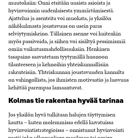
muutoksiin: Onni etsitään uusista asioista ja
hyvinvoinnin uudenlaisesta ymmärtämisestä.
Ajattelua ja asenteita voi muokata, ja yksilön
näkökulmasta joustavuus on usein paras
selviytymiskeino. Tällainen asenne voi kuitenkin
myös passivoida, ja siihen voi sisältyä pessimismiä
omiin vaikutusmahdollisuuksiin. Henkinen
tasapaino saavutetaan tyytymällä huonoon
tilanteeseen ja kehnoihin yhteiskunnallisiin
rakenteisiin. Yhteiskunnan joustavuuden kannalta
on vahingollista, jos ihmisten motivaatio ja luovuus
kehittää parempaa lamaantuvat.
Kolmas tie rakentaa hyvää tarinaa
Jos yksilön hyvä tulkitaan halujen täyttymisen
kautta – kuten molemmissa edellä kuvatuissa
hyvinvointistrategioissa – onnistunut hyvinvointi
vaatii joko ulkopuolisen maailman tai omien