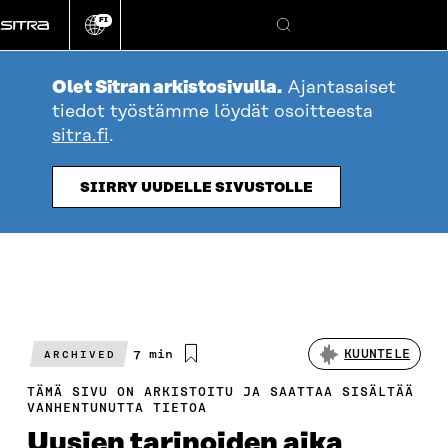
Siirry
FI
suoraan
Vaihda
Hae
sivuston
sisältöön
kieli
Olet Sitran arkistosivulla.
Ajantasaiset
tiedot työstämme löydät osoitteesta
sitra.fi
.
SIIRRY UUDELLE SIVUSTOLLE
Arvioitu
7 min
KUUNTELE
ARCHIVED
lukuaika
TÄMÄ SIVU ON ARKISTOITU JA SAATTAA SISÄLTÄÄ
VANHENTUNUTTA TIETOA
Uusien tarinoiden aika