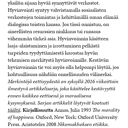
yksilön sijaan hyvää synnyttävät verkostot.
Hyvinvointi syntyy vahvistamalla sosiaalisten
verkostojen toimintaa ja kehittämällä oman elämää
dialogissa toisten kanssa. Jos tässä onnistuu, on
aineellisten resurssien niukkuus tai runsaus
vähemmän tärkeä asia. Hyvinvoinnin käsitteen
laaja-alaistaminen ja irrottaminen pelkästä
tarpeiden tyydyttämisestä korostaa hyvän
tekemisen merkitystä hyvinvoinnille. Kestävän
hyvinvoinnin tie voi myös olla helpompi löytää, jos
kohtuullisuus nähdään onnellisuuden välineeksi.
Merkintöjä eettisyydestä on syksyllä 2016 viikoittain
ilmestyvä artikkelisarja, joka käsittelee kestävyyttä
ennen kaikkea eettisenä ja moraalisena
kysymyksenä. Sarjan artikkelit löytyvät kootusti
täältä
.
Kirjallisuutta
Annas, Julia 1993
The morality
of happiness.
Oxford, New York: Oxford University
Press. Aristoteles 2008
Nikomakhoksen etiikka
.