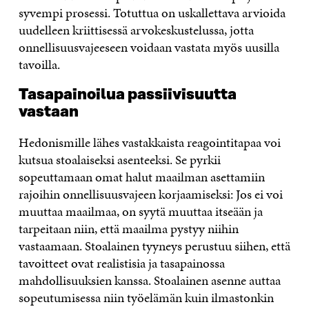
syvempi prosessi. Totuttua on uskallettava arvioida
uudelleen kriittisessä arvokeskustelussa, jotta
onnellisuusvajeeseen voidaan vastata myös uusilla
tavoilla.
Tasapainoilua passiivisuutta
vastaan
Hedonismille lähes vastakkaista reagointitapaa voi
kutsua stoalaiseksi asenteeksi. Se pyrkii
sopeuttamaan omat halut maailman asettamiin
rajoihin onnellisuusvajeen korjaamiseksi: Jos ei voi
muuttaa maailmaa, on syytä muuttaa itseään ja
tarpeitaan niin, että maailma pystyy niihin
vastaamaan. Stoalainen tyyneys perustuu siihen, että
tavoitteet ovat realistisia ja tasapainossa
mahdollisuuksien kanssa. Stoalainen asenne auttaa
sopeutumisessa niin työelämän kuin ilmastonkin