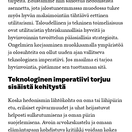
tarpeita. Edustamme niin sanottua hedonistista
asennetta, jota jalostuneemmassa muodossa tukee
myös hyvän maksimointiin tähtäävä eettinen
utilitarismi. Taloudellinen ja tekninen toimeliaisuus
ovat utilitaristin yhteiskunnallisia hyveitä ja
hyvinvoinnin tavoittelun pääasiallisia strategioita.
Ongelmien korjaaminen muokkaamalla ympäristöä
ja olosuhteita on ollut uuden ajan vallitseva
teknologinen imperatiivi. Jos maailma ei tarjoa
hyvinvointia, pistämme sen tuottamaan sitä.
Teknologinen imperatiivi torjuu
sisäistä kehitystä
Koska hedonismin lähtökohta on oma tai lähipiirin
etu, erilaiset epävarmuudet ja uhat heijastuvat
helposti sulkeutumisena ja oman piirin
suojelemisena. Avoin arvokeskustelu ja omaan
elämäntapaan kohdistuva kritiikki voidaan kokea