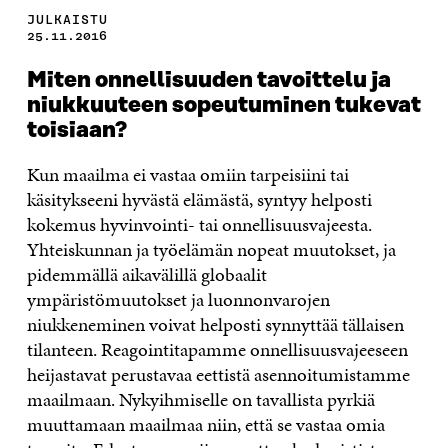
JULKAISTU
25.11.2016
Miten onnellisuuden tavoittelu ja
niukkuuteen sopeutuminen tukevat
toisiaan?
Kun maailma ei vastaa omiin tarpeisiini tai
käsitykseeni hyvästä elämästä, syntyy helposti
kokemus hyvinvointi- tai onnellisuusvajeesta.
Yhteiskunnan ja työelämän nopeat muutokset, ja
pidemmällä aikavälillä globaalit
ympäristömuutokset ja luonnonvarojen
niukkeneminen voivat helposti synnyttää tällaisen
tilanteen. Reagointitapamme onnellisuusvajeeseen
heijastavat perustavaa eettistä asennoitumistamme
maailmaan. Nykyihmiselle on tavallista pyrkiä
muuttamaan maailmaa niin, että se vastaa omia