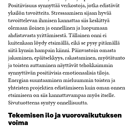
Positiivisuus synnyttää verkostoja, jotka edistävät
yksilön tavoitteita. Stressaamisen sijaan hyvää
tavoittelevan ihmisen kannattaa siis keskittyä
olemaan iloinen ja onnellinen ja luopumaan
ahdistavasta yrittämisestä. Tällainen onni ei
kuitenkaan löydy etsimällä, eikä se pysy pitämällä
siitä kynsin hampain kiinni. Päinvastoin omasta
jakaminen, epäitsekkyys, rakastaminen, myötätunto
ja toisten auttaminen näyttävät tehokkaimmin
synnyttävän positiivisia emotionaalisia tiloja.
Energian suuntaaminen mieluummin toisten ja
yhteisten projektien edistämiseen kuin oman onnen
etsimiseen on siis kannattavampaa myös itselle.
Sivutuotteena syntyy onnellisuutta.
Tekemisen ilo ja vuorovaikutuksen
voima