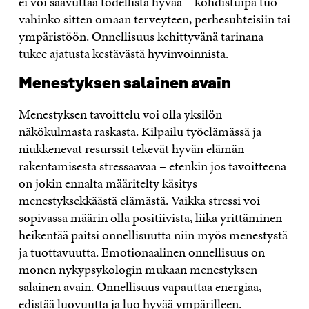
ei voi saavuttaa todellista hyvää – kohdistuipa tuo
vahinko sitten omaan terveyteen, perhesuhteisiin tai
ympäristöön. Onnellisuus kehittyvänä tarinana
tukee ajatusta kestävästä hyvinvoinnista.
Menestyksen salainen avain
Menestyksen tavoittelu voi olla yksilön
näkökulmasta raskasta. Kilpailu työelämässä ja
niukkenevat resurssit tekevät hyvän elämän
rakentamisesta stressaavaa – etenkin jos tavoitteena
on jokin ennalta määritelty käsitys
menestyksekkäästä elämästä. Vaikka stressi voi
sopivassa määrin olla positiivista, liika yrittäminen
heikentää paitsi onnellisuutta niin myös menestystä
ja tuottavuutta. Emotionaalinen onnellisuus on
monen nykypsykologin mukaan menestyksen
salainen avain. Onnellisuus vapauttaa energiaa,
edistää luovuutta ja luo hyvää ympärilleen.