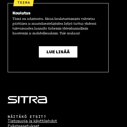
TEEMA
Koulutus
Tämä on arkistosivu. Sitran koulutustoiminta vahvistaa
päättäjien ja muutoksentekijöiden kykyä tarttua yhdessä
tulevaisuuden kannalta tärkeisiin yhteiskunnallisiin
haasteisiin ja mahdollisuuksiin. Tule mukaan!
LUE LISÄÄ
NÄITÄKÖ ETSIT?
Tietosuoja ja käyttöehdot
Evästeasetukset