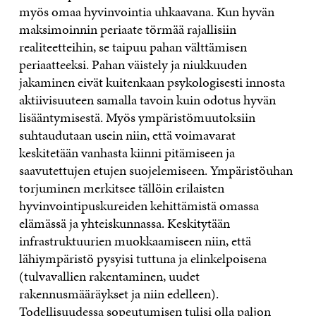
myös omaa hyvinvointia uhkaavana. Kun hyvän
maksimoinnin periaate törmää rajallisiin
realiteetteihin, se taipuu pahan välttämisen
periaatteeksi. Pahan väistely ja niukkuuden
jakaminen eivät kuitenkaan psykologisesti innosta
aktiivisuuteen samalla tavoin kuin odotus hyvän
lisääntymisestä. Myös ympäristömuutoksiin
suhtaudutaan usein niin, että voimavarat
keskitetään vanhasta kiinni pitämiseen ja
saavutettujen etujen suojelemiseen. Ympäristöuhan
torjuminen merkitsee tällöin erilaisten
hyvinvointipuskureiden kehittämistä omassa
elämässä ja yhteiskunnassa. Keskitytään
infrastruktuurien muokkaamiseen niin, että
lähiympäristö pysyisi tuttuna ja elinkelpoisena
(tulvavallien rakentaminen, uudet
rakennusmääräykset ja niin edelleen).
Todellisuudessa sopeutumisen tulisi olla paljon