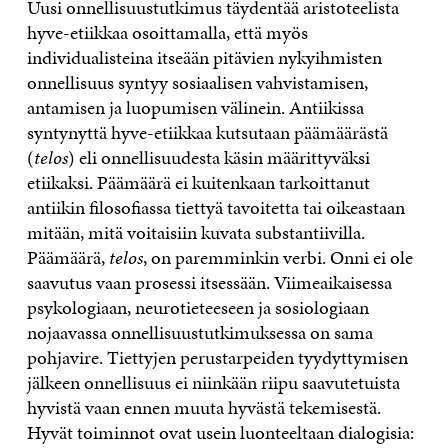
Uusi onnellisuustutkimus täydentää aristoteelista
hyve-etiikkaa osoittamalla, että myös
individualisteina itseään pitävien nykyihmisten
onnellisuus syntyy sosiaalisen vahvistamisen,
antamisen ja luopumisen välinein. Antiikissa
syntynyttä hyve-etiikkaa kutsutaan päämäärästä
(
telos
) eli onnellisuudesta käsin määrittyväksi
etiikaksi. Päämäärä ei kuitenkaan tarkoittanut
antiikin filosofiassa tiettyä tavoitetta tai oikeastaan
mitään, mitä voitaisiin kuvata substantiivilla.
Päämäärä,
telos
, on paremminkin verbi. Onni ei ole
saavutus vaan prosessi itsessään. Viimeaikaisessa
psykologiaan, neurotieteeseen ja sosiologiaan
nojaavassa onnellisuustutkimuksessa on sama
pohjavire. Tiettyjen perustarpeiden tyydyttymisen
jälkeen onnellisuus ei niinkään riipu saavutetuista
hyvistä vaan ennen muuta hyvästä tekemisestä.
Hyvät toiminnot ovat usein luonteeltaan dialogisia: