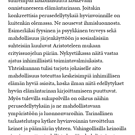
suurempaa kokonaisuutta koskevaan
onnistuneeseen elämäntarinaan. Joitakin
konkreettisia perusedellytyksiä hyvinvoinnille on
kuitenkin olemassa. Ne nousevat ihmisluonnosta.
Esimerkiksi fyysinen ja psyykkinen terveys sekä
mahdollisuus järjenkäyttöön ja sosiaalisisiin
suhteisiin kuuluvat Aristoteleen mukaan
erityissuojelun piiriin. Nykyetiikassa näitä vastaa
ajatus inhimillisistä toimintavalmiuksista.
Yhteiskunnan tulisi tarjota jokaiselle aito
mahdollisuus toteuttaa keskeisimpiä inhimillisen
elämän hyviä asioita, koska ilman niitä edellytykset
hyvän elämäntarinan kirjoittamiseen puuttuvat.
Myös tulevilla sukupolvilla on oikeus näihin
perusedellytyksiin ja ne mahdollistavaan
ympäristöön ja luonnonvaroihin. Tarinallinen
tarkastelutapa kytkee hyvinvoinnin tavoittelun
keinot ja päämäärän yhteen. Vahingollisilla keinoilla