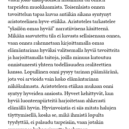
tarpeiden muokkaamista. Toisenlaista onnen
tavoittelun tapaa kuvaa antiikin aikana syntynyt
aristoteelinen hyve-etiikka. Aristoteles tarkastelee
”yksilön omaa hyvää” narratiivisena käsitteenä.
Mikään saavutettu tila ei kuvasta sellaisenaan onnea,
vaan onnea rakennetaan kirjoittamalla omaa
elämäntarinaa hyväksi valitsemalla hyviä tavoitteita
ja harjoittamalla taitoja, joilla minuus kutoutuu
onnistuneesti yhteen todellisuuden realiteettien
kanssa. Lopullinen onni pysyy tarinan päämääränä,
jota voi arvioida vain koko elämäntarinan
näkökulmasta. Aristoteleen etiikan mukaan onni
syntyy hyveiden ansiosta. Hyveet kehittyvät, kun
hyviä luonteenpiirteitä harjoitetaan ahkerasti
elämällä hyvin. Hyvinvointia ei siis mitata halujen
täyttymisellä, koska se, mikä ihmistä lopulta
tyydyttää, ei palaudu tarpeisiin, vaan jotakin