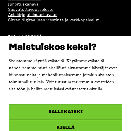
Ilmoituskanava
Saavutettavuusseloste
Asiakirjajulkisuuskuvaus
Sitran digitaalinen viestintä ja verkkopalvelut
OTA YHTEYTTÄ
Suomen itsenäisyyden juhlarahasto Sitra
Maistuiskos keksi?
Itämerenkatu 11-13, PL 160,
00181 Helsinki
Sivustomme käyttää evästeitä. Käytämme evästeitä
Puhelin +358 294 618 991
Sähköpostiosoite
nähdäksemme mistä sisällöistä sivustomme käyttäjät ovat
etunimi.sukunimi@sitra.fi tai sitra@sitra.fi
kiinnostuneita ja mahdollistaaksemme joitakin sivuston
toiminnallisuuksia. Voit tutustua tarkemmin evästeiden
Saapumisohjeet
sisältöön ja hallita asetuksiasi evästeasetus-sivulla
Y-tunnus 0202132-3
OLEMME NÄISSÄ SOMEISSA
SALLI KAIKKI
Facebook
Avautuu
uudessa
Linkedin
ikkunassa
KIELLÄ
Avautuu