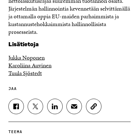
nettolaskutusrajaa suuremman tuotannon osalta.
Järjestelmän hallinnointia kevennetään selvittämällä
ja ottamalla oppia EU-maiden parhaimmista ja
kustannustehokkaimmista hallinnollisista
prosesseista.
Lisätietoja
Jukka Noponen
Karoliina Auvinen
Tuula Sjöstedt
JAA
J
J
J
J
K
A
A
A
A
O
A
A
A
A
P
F
T
L
S
I
A
W
I
Ä
O
TEEMA
C
I
N
H
I