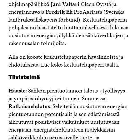
ohjelmapäällikkö
Jani Valtari
Cleen Oy:stä ja
energianeuvoja
Fredrik Ek
ProAgriasta (Svenska
lantbrukssällskapens förbund). Keskustelupaperin
pohjaksi on haastateltu luottamuksellisesti lukuisia
uusiutuvan energian, älykkäiden sähköverkkojen ja
rakennusalan toimijoita.
Alla on kooste keskustelupaperin havainnoista ja
ehdotuksista.
Lue koko keskustelupaperi täältä.
Tiivistelmä
Haaste:
Sähkön pientuotannon talous-, työllisyys-
ja ympäristöhyötyjä ei tunneta Suomessa.
Ratkaisuehdotus
: Selvitetään uusiutuvan energian
pientuotannon potentiaalit ja sen edistämisestä
aiheutuvat positiiviset vaikutukset uusiutuvaan
energiaan, energiatehokkuuteen ja älykkäisiin
sähköverkkoihin perustuvalle tuote- ja