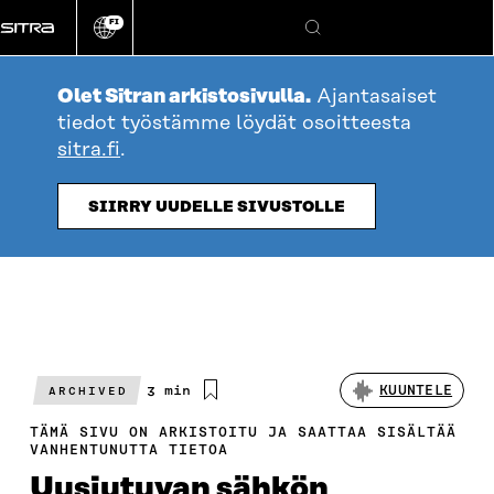
Siirry
FI
suoraan
Vaihda
Hae
sivuston
sisältöön
kieli
Olet Sitran arkistosivulla.
Ajantasaiset
tiedot työstämme löydät osoitteesta
sitra.fi
.
SIIRRY UUDELLE SIVUSTOLLE
Arvioitu
3 min
KUUNTELE
ARCHIVED
lukuaika
TÄMÄ SIVU ON ARKISTOITU JA SAATTAA SISÄLTÄÄ
VANHENTUNUTTA TIETOA
Uusiutuvan sähkön