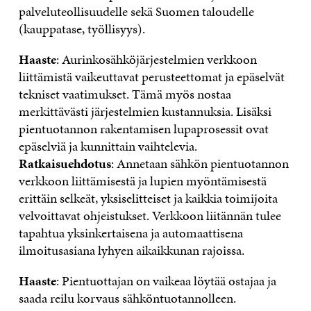
palveluteollisuudelle sekä Suomen taloudelle
(kauppatase, työllisyys).
Haaste
: Aurinkosähköjärjestelmien verkkoon
liittämistä vaikeuttavat perusteettomat ja epäselvät
tekniset vaatimukset. Tämä myös nostaa
merkittävästi järjestelmien kustannuksia. Lisäksi
pientuotannon rakentamisen lupaprosessit ovat
epäselviä ja kunnittain vaihtelevia.
Ratkaisuehdotus
: Annetaan sähkön pientuotannon
verkkoon liittämisestä ja lupien myöntämisestä
erittäin selkeät, yksiselitteiset ja kaikkia toimijoita
velvoittavat ohjeistukset. Verkkoon liitännän tulee
tapahtua yksinkertaisena ja automaattisena
ilmoitusasiana lyhyen aikaikkunan rajoissa.
Haaste
: Pientuottajan on vaikeaa löytää ostajaa ja
saada reilu korvaus sähköntuotannolleen.