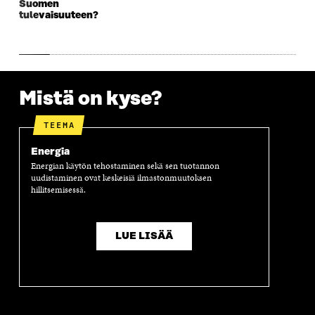
Suomen
K
U
K
K
tulevaisuuteen?
U
N
U
K
N
A
N
U
A
S
A
N
S
S
S
A
S
A
S
S
A
A
S
Mistä on kyse?
A
TEEMA
Energia
Energian käytön tehostaminen sekä sen tuotannon
uudistaminen ovat keskeisiä ilmastonmuutoksen
hillitsemisessä.
LUE LISÄÄ