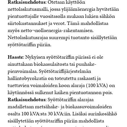
Ratkaisuehdotus
: Otetaan käyttöön
nettolaskutusmalli, jossa ylijäämäenergia hyvitetään
pientuottajalle vuositasolla mukaan lukien sähkön
siirtokustannukset ja verot. Tämä mahdollistaa
myös netto¬nollaenergia-rakentamisen.
Nettolaskutusrajaa suurempi tuotanto sisällytetään
syöttötariffin piiriin.
Haaste
: Nykyisen syöttötariffin piirissä ei ole
ainuttakaan biokaasulaitosta tai puuhake-
pienvoimalaa. Syöttötariffijärjestelmän
hallintobyrokratia on toteutettu raskaasti ja
tuettavien voimaloiden koon alaraja (100 kVA) on
käytännössä sulkenut kaiken pientuotannon pois.
Ratkaisuehdotus
: Syöttötariffin alarajaa
madalletaan metsähake- ja biokaasuvoimaloiden
osalta 100 kVA:sta 30 kVA:iin. Lisäksi aurinkosähkö
sisällytetään syöttötariffin piiriin mahdollista