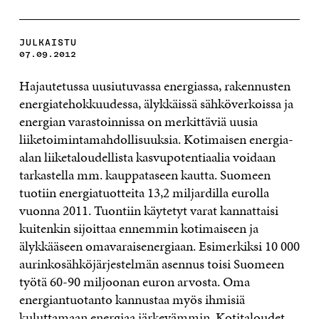
JULKAISTU
07.09.2012
Hajautetussa uusiutuvassa energiassa, rakennusten
energiatehokkuudessa, älykkäissä sähköverkoissa ja
energian varastoinnissa on merkittäviä uusia
liiketoimintamahdollisuuksia. Kotimaisen energia-
alan liiketaloudellista kasvupotentiaalia voidaan
tarkastella mm. kauppataseen kautta. Suomeen
tuotiin energiatuotteita 13,2 miljardilla eurolla
vuonna 2011. Tuontiin käytetyt varat kannattaisi
kuitenkin sijoittaa ennemmin kotimaiseen ja
älykkääseen omavaraisenergiaan. Esimerkiksi 10 000
aurinkosähköjärjestelmän asennus toisi Suomeen
työtä 60-90 miljoonan euron arvosta. Oma
energiantuotanto kannustaa myös ihmisiä
kuluttamaan energiaa järkevämmin. Kotitaloudet,