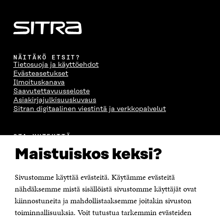
NÄITÄKÖ ETSIT?
Tietosuoja ja käyttöehdot
Evästeasetukset
Ilmoituskanava
Saavutettavuusseloste
Asiakirjajulkisuuskuvaus
Sitran digitaalinen viestintä ja verkkopalvelut
OTA YHTEYTTÄ
Suomen itsenäisyyden juhlarahasto Sitra
Maistuiskos keksi?
Itämerenkatu 11-13, PL 160,
00181 Helsinki
Sivustomme käyttää evästeitä. Käytämme evästeitä
Puhelin +358 294 618 991
Sähköpostiosoite
nähdäksemme mistä sisällöistä sivustomme käyttäjät ovat
etunimi.sukunimi@sitra.fi tai sitra@sitra.fi
kiinnostuneita ja mahdollistaaksemme joitakin sivuston
Saapumisohjeet
toiminnallisuuksia. Voit tutustua tarkemmin evästeiden