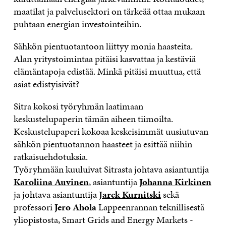
maatilat ja palvelusektori on tärkeää ottaa mukaan
puhtaan energian investointeihin.
Sähkön pientuotantoon liittyy monia haasteita.
Alan yritystoimintaa pitäisi kasvattaa ja kestäviä
elämäntapoja edistää. Minkä pitäisi muuttua, että
asiat edistyisivät?
Sitra kokosi työryhmän laatimaan
keskustelupaperin tämän aiheen tiimoilta.
Keskustelupaperi kokoaa keskeisimmät uusiutuvan
sähkön pientuotannon haasteet ja esittää niihin
ratkaisuehdotuksia.
Työryhmään kuuluivat Sitrasta johtava asiantuntija
Karoliina Auvinen
, asiantuntija
Johanna Kirkinen
ja johtava asiantuntija
Jarek Kurnitski
sekä
professori
Jero Ahola
Lappeenrannan teknillisestä
yliopistosta, Smart Grids and Energy Markets -