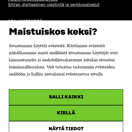
Sitran digitaalinen viestintä ja verkkopalvelut
OTA YHTEYTTÄ
Suomen itsenäisyyden juhlarahasto Sitra
Maistuiskos keksi?
Itämerenkatu 11-13, PL 160,
00181 Helsinki
Sivustomme käyttää evästeitä. Käytämme evästeitä
Puhelin +358 294 618 991
Sähköpostiosoite
nähdäksemme mistä sisällöistä sivustomme käyttäjät ovat
etunimi.sukunimi@sitra.fi tai sitra@sitra.fi
kiinnostuneita ja mahdollistaaksemme joitakin sivuston
Saapumisohjeet
toiminnallisuuksia. Voit tutustua tarkemmin evästeiden
sisältöön ja hallita asetuksiasi evästeasetus-sivulla
Y-tunnus 0202132-3
OLEMME NÄISSÄ SOMEISSA
SALLI KAIKKI
Facebook
Avautuu
uudessa
Linkedin
ikkunassa
KIELLÄ
Avautuu
uudessa
Youtube
ikkunassa
Avautuu
NÄYTÄ TIEDOT
uudessa