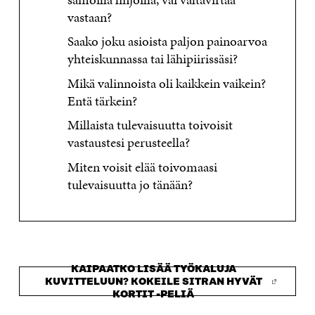
vastaan?
Saako joku asioista paljon painoarvoa
yhteiskunnassa tai lähipiirissäsi?
Mikä valinnoista oli kaikkein vaikein?
Entä tärkein?
Millaista tulevaisuutta toivoisit
vastaustesi perusteella?
Miten voisit elää toivomaasi
tulevaisuutta jo tänään?
KAIPAATKO LISÄÄ TYÖKALUJA
KUVITTELUUN? KOKEILE SITRAN HYVÄT
KORTIT -PELIÄ