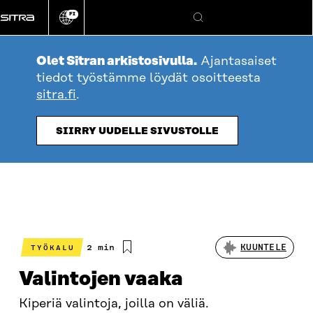
Siirry
FI
suoraan
Vaihda
Hae
sivuston
sisältöön
kieli
Olet Sitran arkistosivulla.
Ajantasaiset
tiedot työstämme löydät osoitteesta
sitra.fi
.
SIIRRY UUDELLE SIVUSTOLLE
Arvioitu
2 min
KUUNTELE
TYÖKALU
lukuaika
Valintojen vaaka
Kiperiä valintoja, joilla on väliä.