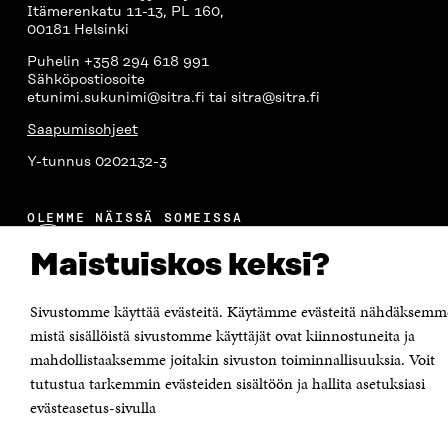
U
U
U
U
Itämerenkatu 11-13, PL 160,
U
D
U
U
00181 Helsinki
D
E
D
U
E
S
E
D
Puhelin +358 294 618 991
S
S
S
E
Sähköpostiosoite
S
A
S
S
etunimi.sukunimi@sitra.fi tai sitra@sitra.fi
A
I
A
S
I
K
I
A
Saapumisohjeet
K
K
K
I
Y-tunnus 0202132-3
K
U
K
K
U
N
U
K
N
A
N
U
OLEMME NÄISSÄ SOMEISSA
A
S
A
N
S
S
S
A
Facebook
Avautuu
S
A
S
S
Maistuiskos keksi?
uudessa
A
A
S
Linkedin
ikkunassa
A
Avautuu
Sivustomme käyttää evästeitä. Käytämme evästeitä nähdäksemm
uudessa
Youtube
ikkunassa
mistä sisällöistä sivustomme käyttäjät ovat kiinnostuneita ja
Avautuu
uudessa
mahdollistaaksemme joitakin sivuston toiminnallisuuksia. Voit
Instagram
ikkunassa
Avautuu
tutustua tarkemmin evästeiden sisältöön ja hallita asetuksiasi
uudessa
evästeasetus-sivulla
ikkunassa