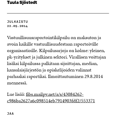
Tuula Sjöstedt
JULKAISTU
22.05.2014
Vastuullisuusraportointikilpailu on maksuton ja
avoin kaikille vastuullisuudestaan raportoiville
organisaatioille. Kilpailusarjoja on kolme: yleinen,
pk-yritykset ja julkinen sektori. Virallisen voittajan
lisäksi kilpailussa palkitaan sijoittajan, median,
kansalaisjärjestön ja opiskelijoiden valinnat
parhaaksi raportiksi.
Ilmoittautuminen 29.8.2014
mennessä.
Lue lisää:
fibs.mailpv.net/a/s/43084262-
c986ba2627a6c098514eb7914903fdf2/553371
JAA