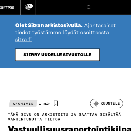
Siirry
FI
suoraan
Vaihda
Hae
sivuston
sisältöön
kieli
Olet Sitran arkistosivulla.
Ajantasaiset
tiedot työstämme löydät osoitteesta
sitra.fi
.
SIIRRY UUDELLE SIVUSTOLLE
Arvioitu
1 min
KUUNTELE
ARCHIVED
lukuaika
TÄMÄ SIVU ON ARKISTOITU JA SAATTAA SISÄLTÄÄ
VANHENTUNUTTA TIETOA
Vastuullisuusraportointikilpa