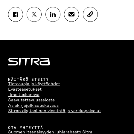
J
J
J
J
K
A
A
A
A
O
A
A
A
A
P
F
T
L
S
I
A
W
I
Ä
O
C
I
N
H
I
E
T
K
K
A
B
T
E
Ö
R
O
E
D
P
T
O
R
I
O
I
K
I
N
S
K
I
S
I
T
K
NÄITÄKÖ ETSIT?
S
S
S
I
E
Tietosuoja ja käyttöehdot
S
Ä
S
L
L
Evästeasetukset
A
A
Ä
L
I
Ilmoituskanava
A
V
A
A
N
Saavutettavuusseloste
V
A
V
A
L
Asiakirjajulkisuuskuvaus
A
U
A
V
I
Sitran digitaalinen viestintä ja verkkopalvelut
U
T
U
A
N
T
U
T
U
K
U
U
U
T
K
OTA YHTEYTTÄ
U
U
U
U
I
Suomen itsenäisyyden juhlarahasto Sitra