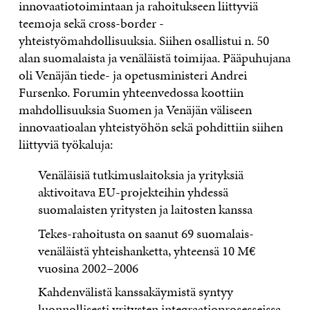
innovaatiotoimintaan ja rahoitukseen liittyviä
teemoja sekä cross-border -
yhteistyömahdollisuuksia. Siihen osallistui n. 50
alan suomalaista ja venäläistä toimijaa. Pääpuhujana
oli Venäjän tiede- ja opetusministeri Andrei
Fursenko. Forumin yhteenvedossa koottiin
mahdollisuuksia Suomen ja Venäjän väliseen
innovaatioalan yhteistyöhön sekä pohdittiin siihen
liittyviä työkaluja:
Venäläisiä tutkimuslaitoksia ja yrityksiä
aktivoitava EU-projekteihin yhdessä
suomalaisten yritysten ja laitosten kanssa
Tekes-rahoitusta on saanut 69 suomalais-
venäläistä yhteishanketta, yhteensä 10 M€
vuosina 2002–2006
Kahdenvälistä kanssakäymistä syntyy
luonnollisesti yritysten integraatioprosesseissa