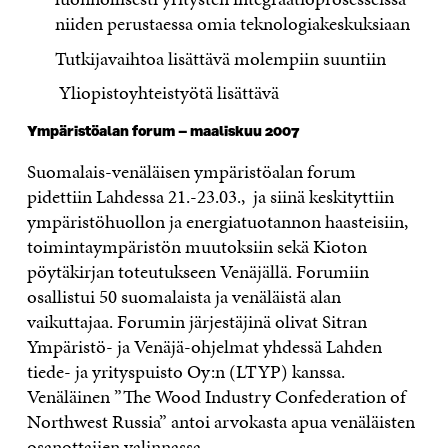
niiden perustaessa omia teknologiakeskuksiaan
Tutkijavaihtoa lisättävä molempiin suuntiin
Yliopistoyhteistyötä lisättävä
Ympäristöalan forum – maaliskuu 2007
Suomalais-venäläisen ympäristöalan forum
pidettiin Lahdessa 21.-23.03., ja siinä keskityttiin
ympäristöhuollon ja energiatuotannon haasteisiin,
toimintaympäristön muutoksiin sekä Kioton
pöytäkirjan toteutukseen Venäjällä. Forumiin
osallistui 50 suomalaista ja venäläistä alan
vaikuttajaa. Forumin järjestäjinä olivat Sitran
Ympäristö- ja Venäjä-ohjelmat yhdessä Lahden
tiede- ja yrityspuisto Oy:n (LTYP) kanssa.
Venäläinen ”The Wood Industry Confederation of
Northwest Russia” antoi arvokasta apua venäläisten
osanottajien valinnassa.