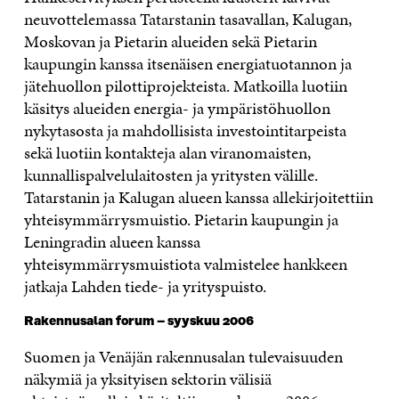
neuvottelemassa Tatarstanin tasavallan, Kalugan,
Moskovan ja Pietarin alueiden sekä Pietarin
kaupungin kanssa itsenäisen energiatuotannon ja
jätehuollon pilottiprojekteista. Matkoilla luotiin
käsitys alueiden energia- ja ympäristöhuollon
nykytasosta ja mahdollisista investointitarpeista
sekä luotiin kontakteja alan viranomaisten,
kunnallispalvelulaitosten ja yritysten välille.
Tatarstanin ja Kalugan alueen kanssa allekirjoitettiin
yhteisymmärrysmuistio. Pietarin kaupungin ja
Leningradin alueen kanssa
yhteisymmärrysmuistiota valmistelee hankkeen
jatkaja Lahden tiede- ja yrityspuisto.
Rakennusalan forum – syyskuu 2006
Suomen ja Venäjän rakennusalan tulevaisuuden
näkymiä ja yksityisen sektorin välisiä