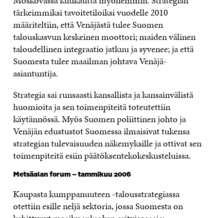
Moskovassa kuukautta myöhemmin. Strategian
tärkeimmiksi tavoitetiloiksi vuodelle 2010
määriteltiin, että Venäjästä tulee Suomen
talouskasvun keskeinen moottori; maiden välinen
taloudellinen integraatio jatkuu ja syvenee; ja että
Suomesta tulee maailman johtava Venäjä-
asiantuntija.
Strategia sai runsaasti kansallista ja kansainvälistä
huomioita ja sen toimenpiteitä toteutettiin
käytännössä. Myös Suomen poliittinen johto ja
Venäjän edustustot Suomessa ilmaisivat tukensa
strategian tulevaisuuden näkemyksille ja ottivat sen
toimenpiteitä esiin päätöksentekokeskusteluissa.
Metsäalan forum – tammikuu 2006
Kaupasta kumppanuuteen -talousstrategiassa
otettiin esille neljä sektoria, jossa Suomesta on