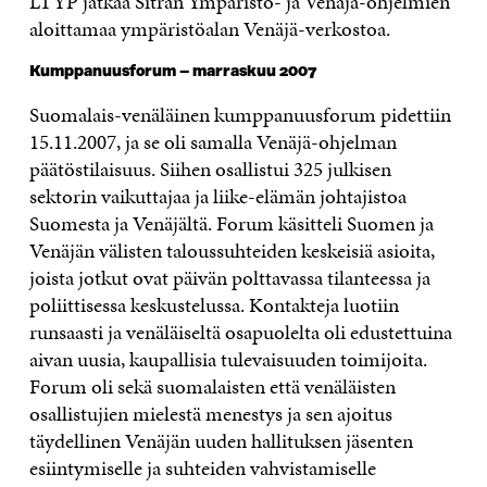
LTYP jatkaa Sitran Ympäristö- ja Venäjä-ohjelmien
aloittamaa ympäristöalan Venäjä-verkostoa.
Kumppanuusforum – marraskuu 2007
Suomalais-venäläinen kumppanuusforum pidettiin
15.11.2007, ja se oli samalla Venäjä-ohjelman
päätöstilaisuus. Siihen osallistui 325 julkisen
sektorin vaikuttajaa ja liike-elämän johtajistoa
Suomesta ja Venäjältä. Forum käsitteli Suomen ja
Venäjän välisten taloussuhteiden keskeisiä asioita,
joista jotkut ovat päivän polttavassa tilanteessa ja
poliittisessa keskustelussa. Kontakteja luotiin
runsaasti ja venäläiseltä osapuolelta oli edustettuina
aivan uusia, kaupallisia tulevaisuuden toimijoita.
Forum oli sekä suomalaisten että venäläisten
osallistujien mielestä menestys ja sen ajoitus
täydellinen Venäjän uuden hallituksen jäsenten
esiintymiselle ja suhteiden vahvistamiselle