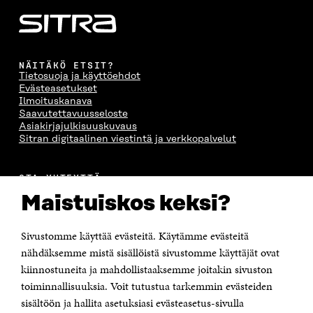
NÄITÄKÖ ETSIT?
Tietosuoja ja käyttöehdot
Evästeasetukset
Ilmoituskanava
Saavutettavuusseloste
Asiakirjajulkisuuskuvaus
Sitran digitaalinen viestintä ja verkkopalvelut
OTA YHTEYTTÄ
Suomen itsenäisyyden juhlarahasto Sitra
Maistuiskos keksi?
Itämerenkatu 11-13, PL 160,
00181 Helsinki
Sivustomme käyttää evästeitä. Käytämme evästeitä
Puhelin +358 294 618 991
Sähköpostiosoite
nähdäksemme mistä sisällöistä sivustomme käyttäjät ovat
etunimi.sukunimi@sitra.fi tai sitra@sitra.fi
kiinnostuneita ja mahdollistaaksemme joitakin sivuston
toiminnallisuuksia. Voit tutustua tarkemmin evästeiden
Saapumisohjeet
sisältöön ja hallita asetuksiasi evästeasetus-sivulla
Y-tunnus 0202132-3