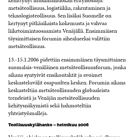
kehittynyt maailmanluokan erityisosaaja:
metsäteollisuus, logistiikka, rakentaminen ja
teknologiateollisuus. Sen lisäksi Suomelle on
kertynyt pitkäaikaista kokemusta ja vahvaa
liiketoimintaosaamista Venäjällä. Ensimmäisen
täysimittaisen forumin aihealueeksi valittiin
metsäteollisuus.
13.-15.1.2006 pidettiin ensimmäinen täysmittainen
suomalais-venäläinen metsäteollisuusforum, jonka
aikana syntyivät ensikontaktit ja avoimet
keskusteluvälit osapuolten kesken. Forumin aikana
keskusteltiin metsäteollisuuden globaaleista
trendeistä ja Venäjän metsäteollisuuden
kehitysnäkymistä sekä hahmoteltiin
yhteistyömalleja.
Teollisuuskylähanke – helmikuu 2006