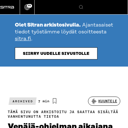
Siirry
FI
suoraan
Vaihda
Hae
sivuston
sisältöön
kieli
Olet Sitran arkistosivulla.
Ajantasaiset
tiedot työstämme löydät osoitteesta
sitra.fi
.
SIIRRY UUDELLE SIVUSTOLLE
Arvioitu
7 min
KUUNTELE
ARCHIVED
lukuaika
TÄMÄ SIVU ON ARKISTOITU JA SAATTAA SISÄLTÄÄ
VANHENTUNUTTA TIETOA
Venäjä-ohjelman aikajana