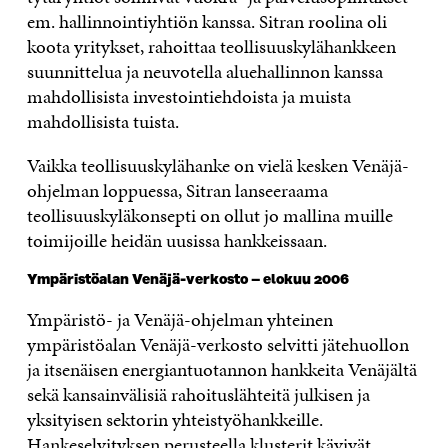
em. hallinnointiyhtiön kanssa. Sitran roolina oli
koota yritykset, rahoittaa teollisuuskylähankkeen
suunnittelua ja neuvotella aluehallinnon kanssa
mahdollisista investointiehdoista ja muista
mahdollisista tuista.
Vaikka teollisuuskylähanke on vielä kesken Venäjä-
ohjelman loppuessa, Sitran lanseeraama
teollisuuskyläkonsepti on ollut jo mallina muille
toimijoille heidän uusissa hankkeissaan.
Ympäristöalan Venäjä-verkosto – elokuu 2006
Ympäristö- ja Venäjä-ohjelman yhteinen
ympäristöalan Venäjä-verkosto selvitti jätehuollon
ja itsenäisen energiantuotannon hankkeita Venäjältä
sekä kansainvälisiä rahoituslähteitä julkisen ja
yksityisen sektorin yhteistyöhankkeille.
Hankeselvityksen perusteella klusterit kävivät