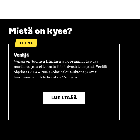
S
S
S
A
S
A
S
S
A
A
S
A
Mistä on kyse?
TEEMA
Venäjä
Venäjä on Suomen lähialueista nopeimmin kasvava
markkina, jolla ei kannata jäädä sivustakatsojaksi. Venäjä-
ohjelma (2004 – 2007) solmi taloussuhteita ja avasi
liiketoimintamahdollisuuksia Venäjälle.
LUE LISÄÄ