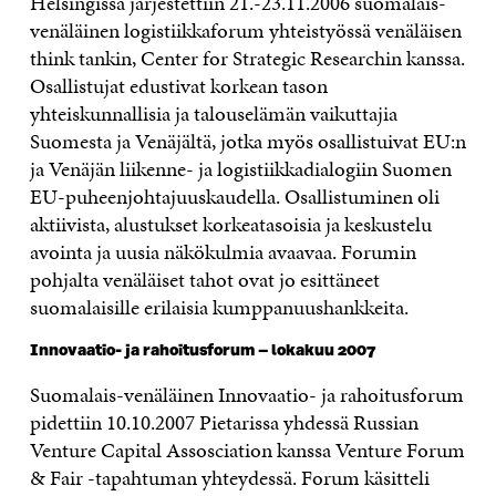
Helsingissä järjestettiin 21.-23.11.2006 suomalais-
venäläinen logistiikkaforum yhteistyössä venäläisen
think tankin, Center for Strategic Researchin kanssa.
Osallistujat edustivat korkean tason
yhteiskunnallisia ja talouselämän vaikuttajia
Suomesta ja Venäjältä, jotka myös osallistuivat EU:n
ja Venäjän liikenne- ja logistiikkadialogiin Suomen
EU-puheenjohtajuuskaudella. Osallistuminen oli
aktiivista, alustukset korkeatasoisia ja keskustelu
avointa ja uusia näkökulmia avaavaa. Forumin
pohjalta venäläiset tahot ovat jo esittäneet
suomalaisille erilaisia kumppanuushankkeita.
Innovaatio- ja rahoitusforum – lokakuu 2007
Suomalais-venäläinen Innovaatio- ja rahoitusforum
pidettiin 10.10.2007 Pietarissa yhdessä Russian
Venture Capital Assosciation kanssa Venture Forum
& Fair -tapahtuman yhteydessä. Forum käsitteli