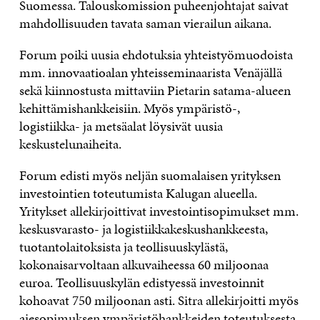
Suomessa. Talouskomission puheenjohtajat saivat
mahdollisuuden tavata saman vierailun aikana.
Forum poiki uusia ehdotuksia yhteistyömuodoista
mm. innovaatioalan yhteisseminaarista Venäjällä
sekä kiinnostusta mittaviin Pietarin satama-alueen
kehittämishankkeisiin. Myös ympäristö-,
logistiikka- ja metsäalat löysivät uusia
keskustelunaiheita.
Forum edisti myös neljän suomalaisen yrityksen
investointien toteutumista Kalugan alueella.
Yritykset allekirjoittivat investointisopimukset mm.
keskusvarasto- ja logistiikkakeskushankkeesta,
tuotantolaitoksista ja teollisuuskylästä,
kokonaisarvoltaan alkuvaiheessa 60 miljoonaa
euroa. Teollisuuskylän edistyessä investoinnit
kohoavat 750 miljoonan asti. Sitra allekirjoitti myös
aiesopimuksen ympäristöhankkeiden toteutuksesta