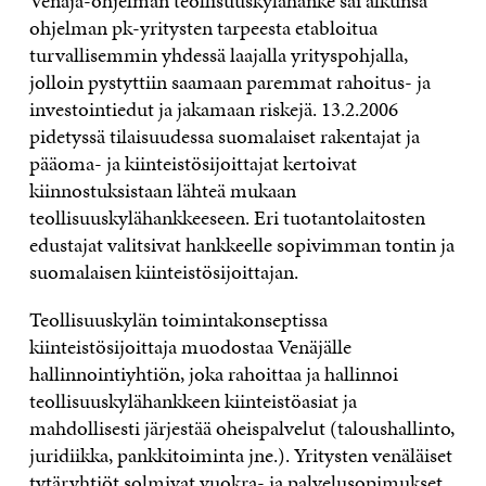
Venäjä-ohjelman teollisuuskylähanke sai alkunsa
ohjelman pk-yritysten tarpeesta etabloitua
turvallisemmin yhdessä laajalla yrityspohjalla,
jolloin pystyttiin saamaan paremmat rahoitus- ja
investointiedut ja jakamaan riskejä. 13.2.2006
pidetyssä tilaisuudessa suomalaiset rakentajat ja
pääoma- ja kiinteistösijoittajat kertoivat
kiinnostuksistaan lähteä mukaan
teollisuuskylähankkeeseen. Eri tuotantolaitosten
edustajat valitsivat hankkeelle sopivimman tontin ja
suomalaisen kiinteistösijoittajan.
Teollisuuskylän toimintakonseptissa
kiinteistösijoittaja muodostaa Venäjälle
hallinnointiyhtiön, joka rahoittaa ja hallinnoi
teollisuuskylähankkeen kiinteistöasiat ja
mahdollisesti järjestää oheispalvelut (taloushallinto,
juridiikka, pankkitoiminta jne.). Yritysten venäläiset
tytäryhtiöt solmivat vuokra- ja palvelusopimukset