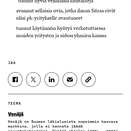
”tuonut hyviä venäläisiä kontakteja”
avannut sellaisia ovia, jotka ilman Sitraa eivät
olisi pk-yritykselle avautuneet
tuonut käytännön hyötyä verkotuttaessa
muiden yritysten ja sidosryhmien kanssa
JAA
J
J
J
J
K
A
A
A
A
O
A
A
A
A
P
F
T
L
S
I
A
W
I
Ä
O
TEEMA
C
I
N
H
I
E
T
K
K
A
Venäjä
B
T
E
Ö
R
Venäjä on Suomen lähialueista nopeimmin kasvava
O
E
D
P
T
markkina, jolla ei kannata jäädä
O
R
I
O
I
sivustakatsojaksi. Venäjä-ohjelma (2004 – 2007)