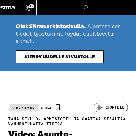
Siirry
FI
suoraan
Vaihda
Hae
sivuston
sisältöön
kieli
Olet Sitran arkistosivulla.
Ajantasaiset
tiedot työstämme löydät osoitteesta
sitra.fi
.
SIIRRY UUDELLE SIVUSTOLLE
Arvioitu
1 min
KUUNTELE
ARCHIVED
lukuaika
TÄMÄ SIVU ON ARKISTOITU JA SAATTAA SISÄLTÄÄ
VANHENTUNUTTA TIETOA
Video: Asunto-