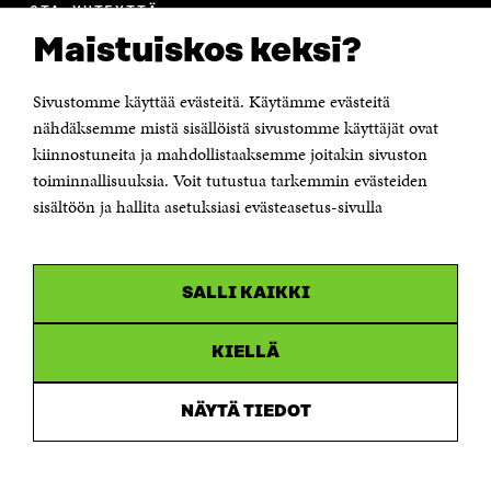
OTA YHTEYTTÄ
Suomen itsenäisyyden juhlarahasto Sitra
Maistuiskos keksi?
Itämerenkatu 11-13, PL 160,
00181 Helsinki
Sivustomme käyttää evästeitä. Käytämme evästeitä
Puhelin +358 294 618 991
Sähköpostiosoite
nähdäksemme mistä sisällöistä sivustomme käyttäjät ovat
etunimi.sukunimi@sitra.fi tai sitra@sitra.fi
kiinnostuneita ja mahdollistaaksemme joitakin sivuston
toiminnallisuuksia. Voit tutustua tarkemmin evästeiden
Saapumisohjeet
sisältöön ja hallita asetuksiasi evästeasetus-sivulla
Y-tunnus 0202132-3
OLEMME NÄISSÄ SOMEISSA
SALLI KAIKKI
Facebook
Avautuu
uudessa
Linkedin
ikkunassa
KIELLÄ
Avautuu
uudessa
Youtube
ikkunassa
Avautuu
NÄYTÄ TIEDOT
uudessa
Instagram
ikkunassa
Avautuu
uudessa
ikkunassa