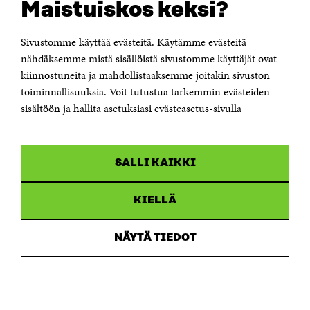
Maistuiskos keksi?
Itämerenkatu 11-13, PL 160,
00181 Helsinki
Sivustomme käyttää evästeitä. Käytämme evästeitä
Puhelin +358 294 618 991
Sähköpostiosoite
nähdäksemme mistä sisällöistä sivustomme käyttäjät ovat
etunimi.sukunimi@sitra.fi tai sitra@sitra.fi
kiinnostuneita ja mahdollistaaksemme joitakin sivuston
toiminnallisuuksia. Voit tutustua tarkemmin evästeiden
Saapumisohjeet
sisältöön ja hallita asetuksiasi evästeasetus-sivulla
Y-tunnus 0202132-3
OLEMME NÄISSÄ SOMEISSA
SALLI KAIKKI
Facebook
Avautuu
uudessa
Linkedin
ikkunassa
KIELLÄ
Avautuu
uudessa
Youtube
ikkunassa
Avautuu
NÄYTÄ TIEDOT
uudessa
Instagram
ikkunassa
Avautuu
uudessa
ikkunassa