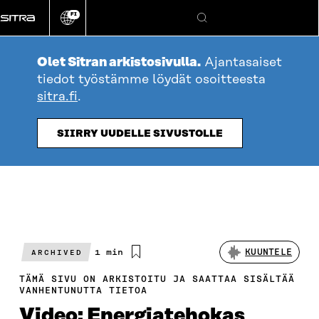
Siirry
FI
suoraan
Vaihda
Hae
sivuston
sisältöön
kieli
Olet Sitran arkistosivulla.
Ajantasaiset
tiedot työstämme löydät osoitteesta
sitra.fi
.
SIIRRY UUDELLE SIVUSTOLLE
Arvioitu
1 min
KUUNTELE
ARCHIVED
lukuaika
TÄMÄ SIVU ON ARKISTOITU JA SAATTAA SISÄLTÄÄ
VANHENTUNUTTA TIETOA
Video: Energiatehokas