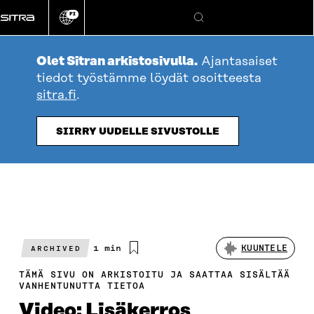
Siirry
FI
suoraan
Vaihda
Hae
sivuston
sisältöön
kieli
Olet Sitran arkistosivulla.
Ajantasaiset
tiedot työstämme löydät osoitteesta
sitra.fi
.
SIIRRY UUDELLE SIVUSTOLLE
Arvioitu
1 min
KUUNTELE
ARCHIVED
lukuaika
TÄMÄ SIVU ON ARKISTOITU JA SAATTAA SISÄLTÄÄ
VANHENTUNUTTA TIETOA
Video: Lisäkerros