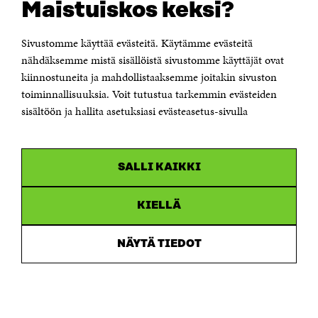
Maistuiskos keksi?
Itämerenkatu 11-13, PL 160,
00181 Helsinki
Sivustomme käyttää evästeitä. Käytämme evästeitä
Puhelin +358 294 618 991
Sähköpostiosoite
nähdäksemme mistä sisällöistä sivustomme käyttäjät ovat
etunimi.sukunimi@sitra.fi tai sitra@sitra.fi
kiinnostuneita ja mahdollistaaksemme joitakin sivuston
toiminnallisuuksia. Voit tutustua tarkemmin evästeiden
Saapumisohjeet
sisältöön ja hallita asetuksiasi evästeasetus-sivulla
Y-tunnus 0202132-3
OLEMME NÄISSÄ SOMEISSA
SALLI KAIKKI
Facebook
Avautuu
uudessa
Linkedin
ikkunassa
KIELLÄ
Avautuu
uudessa
Youtube
ikkunassa
Avautuu
NÄYTÄ TIEDOT
uudessa
Instagram
ikkunassa
Avautuu
uudessa
ikkunassa