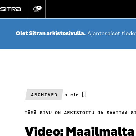
Siirry
suoraan
FI
Vaihda
sivuston
sisältöön
kieli
Olet Sitran arkistosivulla.
Ajantasaiset tied
ARCHIVED
Arvioitu
1 min
lukuaika
TÄMÄ SIVU ON ARKISTOITU JA SAATTAA S
Video: Maailmalta