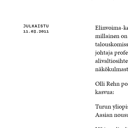
Elinvoima-ke
JULKAISTU
11.03.2011
millainen on
talouskomiss
johtaja prof
alivaltiosih
näkökulmast
Olli Rehn po
kasvua:
Turun yliop
Aasian nousu