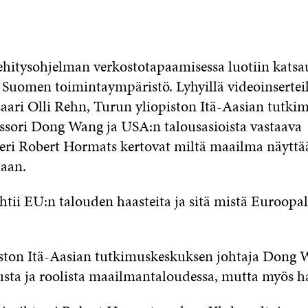
hitysohjelman verkostotapaamisessa luotiin katsau
 Suomen toimintaympäristö. Lyhyillä videoinsertei
aari Olli Rehn, Turun yliopiston Itä-Aasian tutk
essori Dong Wang ja USA:n talousasioista vastaava
teeri Robert Hormats kertovat miltä maailma näyttä
aan.
htii EU:n talouden haasteita ja sitä mistä Euroopal
iston Itä-Aasian tutkimuskeskuksen johtaja Dong
sta ja roolista maailmantaloudessa, mutta myös ha