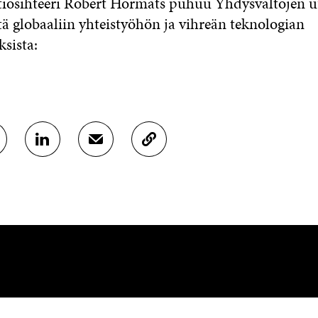
tiosihteeri Robert Hormats puhuu Yhdysvaltojen 
tä globaaliin yhteistyöhön ja vihreän teknologian
sista:
J
J
K
A
A
O
A
A
P
L
S
I
I
Ä
O
N
H
I
K
K
A
E
Ö
R
D
P
T
I
O
I
N
S
K
I
T
K
S
I
E