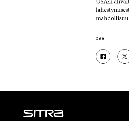
USA:n alival
lähestymises
mahdollisuuk
JAA
J
J
A
A
A
A
F
T
A
W
C
I
E
T
B
T
O
E
O
R
K
I
I
S
S
S