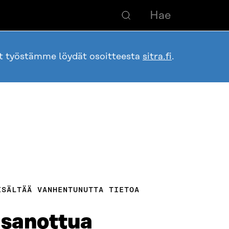
ot työstämme löydät osoitteesta
sitra.fi
.
ISÄLTÄÄ VANHENTUNUTTA TIETOA
 sanottua