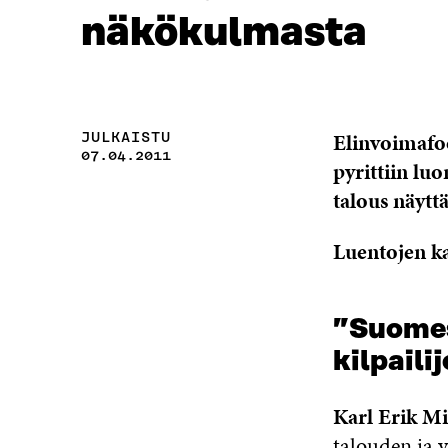
näkökulmasta
Elinvoimafoo
JULKAISTU
07.04.2011
pyrittiin lu
talous näytt
Luentojen ka
”Suomess
kilpaili
Karl Erik Mi
talouden ja y