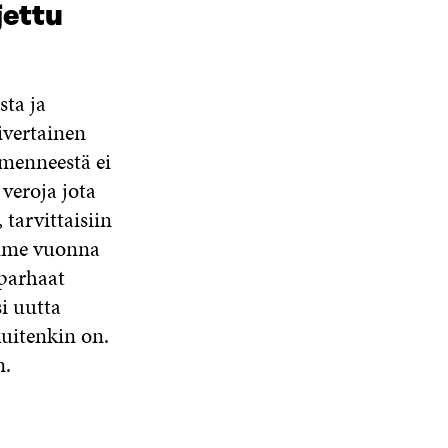
jettu
sta ja
ivertainen
 menneestä ei
 veroja jota
arvittaisiin
Viime vuonna
 parhaat
si uutta
kuitenkin on.
n.