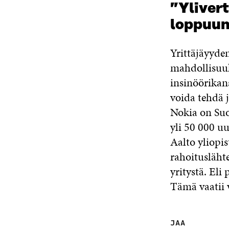
”Ylivert
loppuun,
Yrittäjäyyde
mahdollisuuk
insinöörikans
voida tehdä j
Nokia on Suo
yli 50 000 uu
Aalto yliopi
rahoituslähte
yritystä. Eli
Tämä vaatii v
JAA