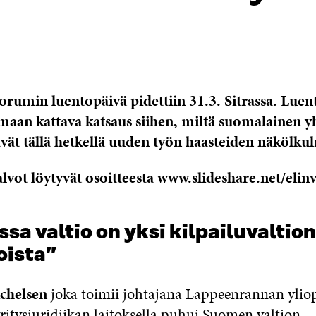
rumin luentopäivä pidettiin 31.3. Sitrassa. Luen
omaan kattava katsaus siihen, miltä suomalainen y
ävät tällä hetkellä uuden työn haasteiden näkölku
lvot löytyvät osoitteesta www.slideshare.net/eli
a valtio on yksi kilpailuvaltion
joista”
chelsen
joka toimii johtajana Lappeenrannan ylio
ritysjuridiikan laitoksella puhui Suomen valtion