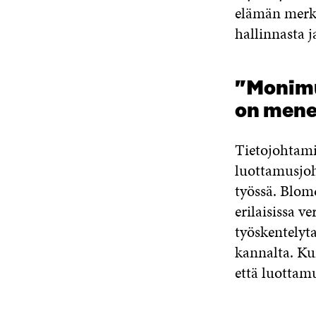
elämän merkit
hallinnasta
”Monimu
on mene
Tietojohtami
luottamusjoh
työssä. Blo
erilaisissa ve
työskentelyt
kannalta. Ku
että luottam