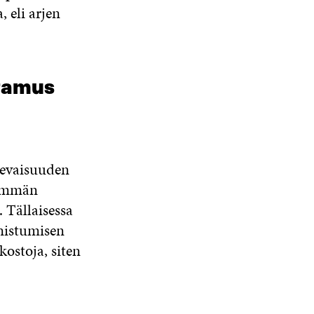
 eli arjen
tamus
levaisuuden
nemmän
. Tällaisessa
nistumisen
ostoja, siten