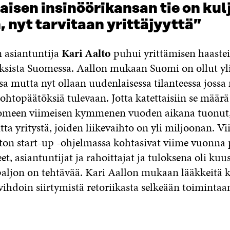
aisen insinöörikansan tie on kul
 nyt tarvitaan yrittäjyyttä”
n asiantuntija
Kari Aalto
puhui yrittämisen haastei
sista Suomessa. Aallon mukaan Suomi on ollut yl
a mutta nyt ollaan uudenlaisessa tilanteessa jossa
ohtopäätöksiä tulevaan. Jotta katettaisiin se määrä
meen viimeisen kymmenen vuoden aikana tuonut, t
tta yritystä, joiden liikevaihto on yli miljoonan. 
ston start-up -ohjelmassa kohtasivat viime vuonna
et, asiantuntijat ja rahoittajat ja tuloksena oli kuu
 paljon on tehtävää. Kari Aallon mukaan lääkkeitä 
ihdoin siirtymistä retoriikasta selkeään toimintaa