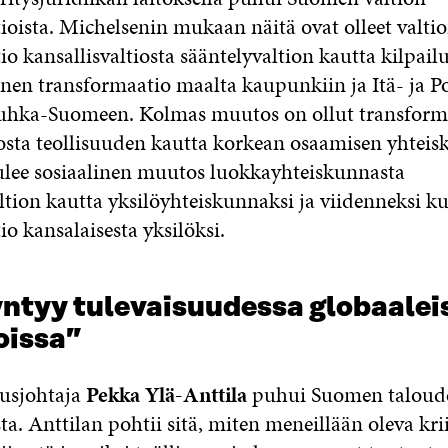
ioista. Michelsenin mukaan näitä ovat olleet valti
o kansallisvaltiosta sääntelyvaltion kautta kilpailu
inen transformaatio maalta kaupunkiin ja Itä- ja P
uhka-Suomeen. Kolmas muutos on ollut transform
sta teollisuuden kautta korkean osaamisen yhteis
ulee sosiaalinen muutos luokkayhteiskunnasta
ltion kautta yksilöyhteiskunnaksi ja viidenneksi k
o kansalaisesta yksilöksi.
yntyy tulevaisuudessa globaalei
oissa”
usjohtaja
Pekka Ylä-Anttila
puhui Suomen taloud
ta. Anttilan pohtii sitä, miten meneillään oleva kri