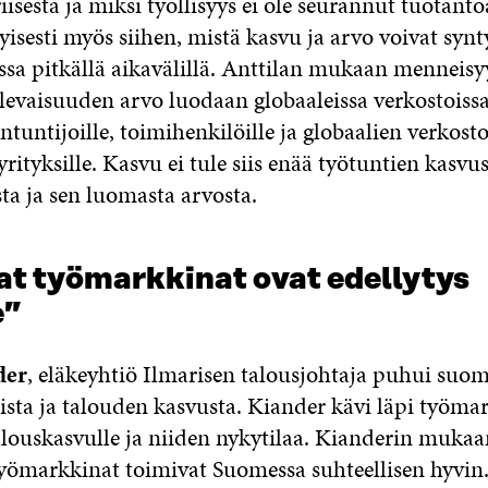
isestä ja miksi työllisyys ei ole seurannut tuotanto
tyisesti myös siihen, mistä kasvu ja arvo voivat synt
ssa pitkällä aikavälillä. Anttilan mukaan menneisyy
ulevaisuuden arvo luodaan globaaleissa verkostoissa
tuntijoille, toimihenkilöille ja globaalien verkost
yrityksille. Kasvu ei tule siis enää työtuntien kasvu
ta ja sen luomasta arvosta.
at työmarkkinat ovat edellytys
e”
der
, eläkeyhtiö Ilmarisen talousjohtaja puhui suom
sta ja talouden kasvusta. Kiander kävi läpi työma
alouskasvulle ja niiden nykytilaa. Kianderin mukaa
yömarkkinat toimivat Suomessa suhteellisen hyvin.