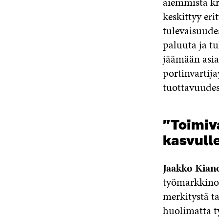
aiemmista kri
keskittyy eri
tulevaisuude
paluuta ja t
jäämään asian
portinvartija
tuottavuudes
”Toimiv
kasvull
Jaakko Kian
työmarkkinoi
merkitystä t
huolimatta t