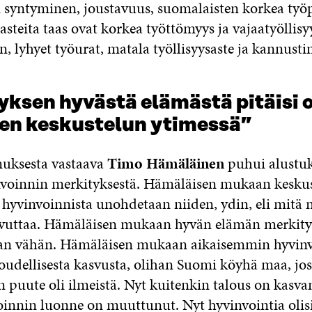
 syntyminen, joustavuus, suomalaisten korkea työ
steita taas ovat korkea työttömyys ja vajaatyöllisy
, lyhyet työurat, matala työllisyysaste ja kannusti
ksen hyvästä elämästä pitäisi o
isen keskustelun ytimessä”
muksesta vastaava
Timo Hämäläinen
puhui alustu
voinnin merkityksestä. Hämäläisen mukaan keskus
 hyvinvoinnista unohdetaan niiden, ydin, eli mitä n
avuttaa. Hämäläisen mukaan hyvän elämän merkity
an vähän. Hämäläisen mukaan aikaisemmin hyvinvo
loudellisesta kasvusta, olihan Suomi köyhä maa, jos
 puute oli ilmeistä. Nyt kuitenkin talous on kasvan
innin luonne on muuttunut. Nyt hyvinvointia olisi