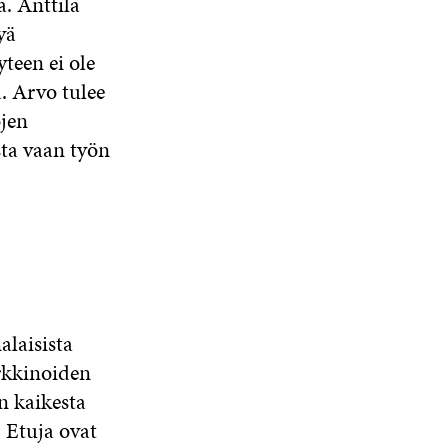
a. Anttila
K
S
S
S
K
yä
S
A
S
U
A
A
teen ei ole
N
. Arvo tulee
A
S
ojen
S
sta vaan työn
A
alaisista
rkkinoiden
n kaikesta
 Etuja ovat