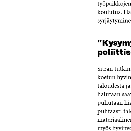
työpaikkojen
koulutus. Haa
syrjäytyminen
”Kysymy
poliitt
Sitran tutki
koetun hyvin
taloudesta ja
halutaan sa
puhutaan lii
puhtaasti ta
materiaalinen
myös hyvinvo