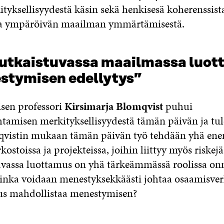
yksellisyydestä käsin sekä henkisesä koherenssista,
 ja ympäröivän maailman ymmärtämisestä.
tkaistuvassa maailmassa luot
stymisen edellytys”
sen professori
Kirsimarja Blomqvist
puhui
tamisen merkityksellisyydestä tämän päivän ja tu
mqvistin mukaan tämän päivän työ tehdään yhä e
rkostoissa ja projekteissa, joihin liittyy myös riskejä
avassa luottamus on yhä tärkeämmässä roolissa on
inka voidaan menestyksekkäästi johtaa osaamisverk
us mahdollistaa menestymisen?