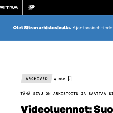
Siirry
suoraan
FI
Vaihda
sivuston
sisältöön
kieli
Olet Sitran arkistosivulla.
Ajantasaiset tied
ARCHIVED
Arvioitu
4 min
lukuaika
TÄMÄ SIVU ON ARKISTOITU JA SAATTAA S
Videoluennot: Suo