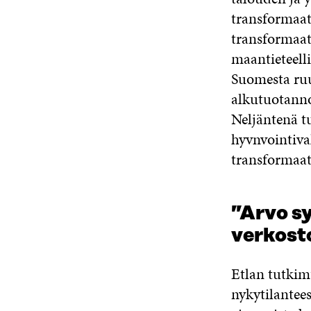
transformaat
transformaati
maantieteell
Suomesta ru
alkutuotanno
Neljäntenä t
hyvnvointiva
transformaati
”Arvo s
verkost
Etlan tutkim
nykytilantees