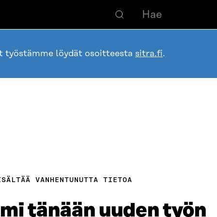
ot työstämme löydät osoitteesta
sitra.fi
.
ISÄLTÄÄ VANHENTUNUTTA TIETOA
mi tänään uuden työn