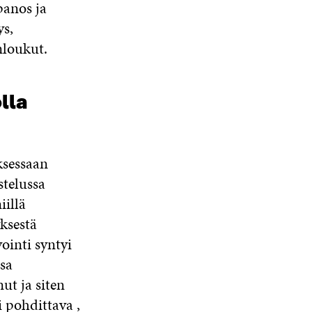
panos ja
ys,
nloukut.
lla
ksessaan
telussa
iillä
ksestä
inti syntyi
sa
ut ja siten
 pohdittava ,