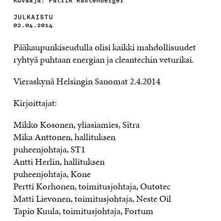
Kuvaaja: Patrik Rastenberger
JULKAISTU
02.04.2014
Pää­kau­pun­ki­seu­dul­la oli­si kaik­ki mah­dol­li­suu­det
ryh­tyä puh­taan ener­gian ja clean­tec­hin ve­tu­rik­si.
Vieraskynä Helsingin Sanomat 2.4.2014
Kirjoittajat:
Mik­ko Ko­so­nen, ylia­sia­mies, Sit­ra
Mi­ka Ant­to­nen, hal­li­tuk­sen
pu­heen­joh­ta­ja, ST1
Ant­ti Her­lin, hal­li­tuk­sen
pu­heen­joh­ta­ja, Ko­ne
Pert­ti Kor­ho­nen, toi­mi­tus­joh­ta­ja, Ou­to­tec
Mat­ti Lie­vo­nen, toi­mi­tus­joh­ta­ja, Nes­te Oil
Ta­pio Kuu­la, toi­mi­tus­joh­ta­ja, For­tum