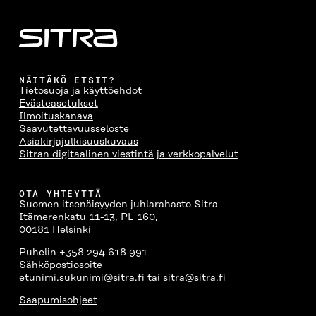
NÄITÄKÖ ETSIT?
Tietosuoja ja käyttöehdot
Evästeasetukset
Ilmoituskanava
Saavutettavuusseloste
Asiakirjajulkisuuskuvaus
Sitran digitaalinen viestintä ja verkkopalvelut
OTA YHTEYTTÄ
Suomen itsenäisyyden juhlarahasto Sitra
Itämerenkatu 11-13, PL 160,
00181 Helsinki
Puhelin +358 294 618 991
Sähköpostiosoite
etunimi.sukunimi@sitra.fi tai sitra@sitra.fi
Saapumisohjeet