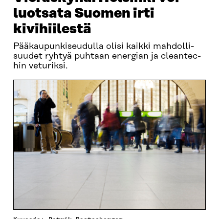
luotsata Suomen irti
kivihiilestä
Pää­kau­pun­ki­seu­dul­la oli­si kaik­ki mah­dol­li­
suu­det ryh­tyä puh­taan ener­gian ja clean­tec­
hin ve­tu­rik­si.