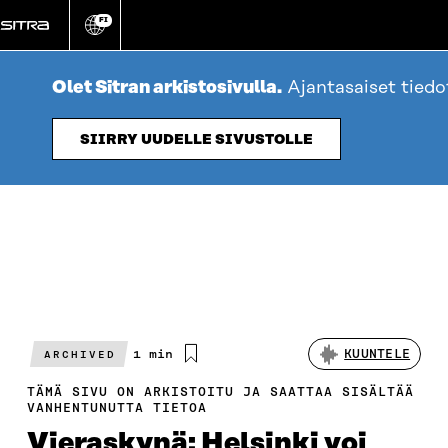
Siirry
FI
suoraan
Vaihda
sivuston
sisältöön
kieli
Olet Sitran arkistosivulla.
Ajantasaiset tied
SIIRRY UUDELLE SIVUSTOLLE
Arvioitu
1 min
KUUNTELE
ARCHIVED
lukuaika
TÄMÄ SIVU ON ARKISTOITU JA SAATTAA SISÄLTÄÄ
VANHENTUNUTTA TIETOA
Vieraskynä: Helsinki voi