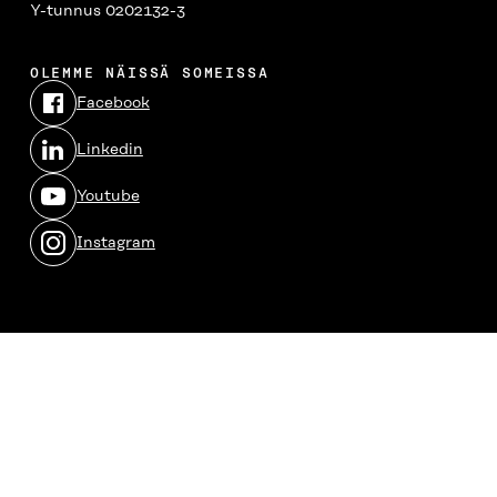
Y-tunnus 0202132-3
OLEMME NÄISSÄ SOMEISSA
Facebook
Avautuu
uudessa
Linkedin
ikkunassa
Avautuu
uudessa
Youtube
ikkunassa
Avautuu
uudessa
Instagram
ikkunassa
Avautuu
uudessa
ikkunassa