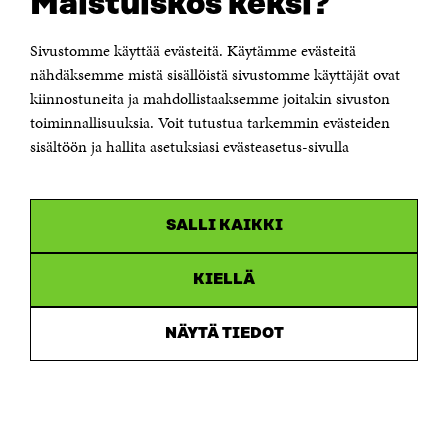
Maistuiskos keksi?
Itämerenkatu 11-13, PL 160,
00181 Helsinki
Sivustomme käyttää evästeitä. Käytämme evästeitä
Puhelin +358 294 618 991
Sähköpostiosoite
nähdäksemme mistä sisällöistä sivustomme käyttäjät ovat
etunimi.sukunimi@sitra.fi tai sitra@sitra.fi
kiinnostuneita ja mahdollistaaksemme joitakin sivuston
Saapumisohjeet
toiminnallisuuksia. Voit tutustua tarkemmin evästeiden
sisältöön ja hallita asetuksiasi evästeasetus-sivulla
Y-tunnus 0202132-3
OLEMME NÄISSÄ SOMEISSA
SALLI KAIKKI
Facebook
Avautuu
uudessa
Linkedin
ikkunassa
KIELLÄ
Avautuu
uudessa
Youtube
ikkunassa
Avautuu
NÄYTÄ TIEDOT
uudessa
Instagram
ikkunassa
Avautuu
uudessa
ikkunassa