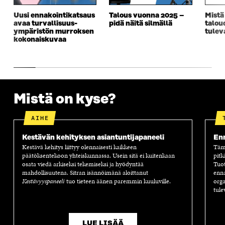
I
K
I
A
K
K
K
I
Uusi ennakointikatsaus
Talous vuonna 2025 –
Mistä
K
U
K
K
avaa turvallisuus­­
pidä näitä silmällä
talou
U
N
U
K
ympäristön murroksen
tulev
N
A
N
U
kokonaiskuvaa
A
S
A
N
S
S
S
A
S
A
S
S
A
A
S
A
Mistä on kyse?
AIHE
Kestävän kehityksen asiantuntijapaneeli
Enn
Kestävä kehitys liittyy olennaisesti kaikkeen
Tämä
päätöksentekoon yhteiskunnassa. Usein sitä ei kuitenkaan
pitk
osata viedä arkiseksi tekemiseksi ja hyödyntää
Tuot
mahdollisuutena. Sitran isännöimänä aloittanut
enna
Kestävyyspaneeli
tuo tieteen äänen paremmin kuuluville.
orga
tule
LUE LISÄÄ