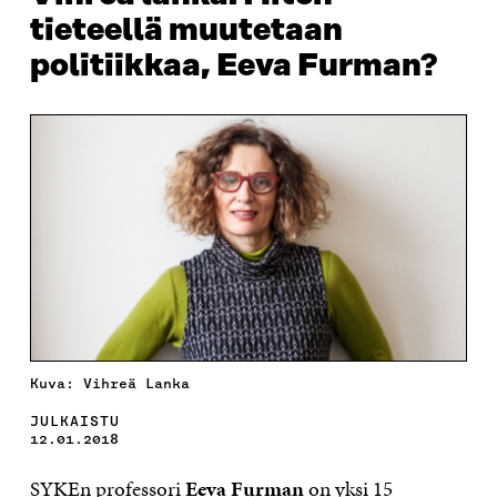
tieteellä muutetaan
politiikkaa, Eeva Furman?
Kuva: Vihreä Lanka
JULKAISTU
12.01.2018
SYKEn professori
Eeva Furman
on yksi 15