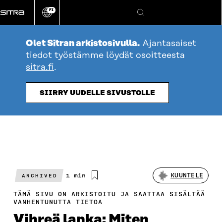
Siirry
FI
suoraan
Vaihda
Hae
sivuston
sisältöön
kieli
Olet Sitran arkistosivulla.
Ajantasaiset
tiedot työstämme löydät osoitteesta
sitra.fi
.
SIIRRY UUDELLE SIVUSTOLLE
Arvioitu
1 min
KUUNTELE
ARCHIVED
lukuaika
TÄMÄ SIVU ON ARKISTOITU JA SAATTAA SISÄLTÄÄ
VANHENTUNUTTA TIETOA
Vihreä lanka: Miten