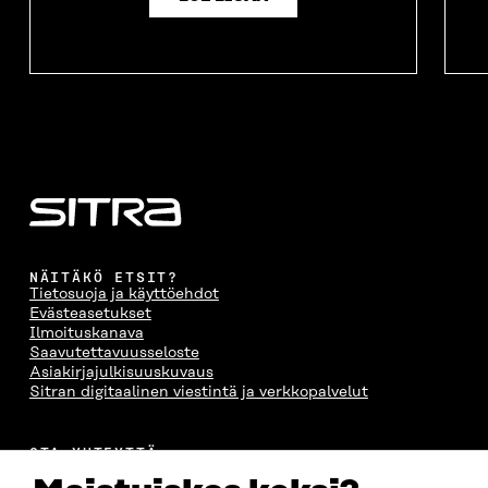
NÄITÄKÖ ETSIT?
Tietosuoja ja käyttöehdot
Evästeasetukset
Ilmoituskanava
Saavutettavuusseloste
Asiakirjajulkisuuskuvaus
Sitran digitaalinen viestintä ja verkkopalvelut
OTA YHTEYTTÄ
Suomen itsenäisyyden juhlarahasto Sitra