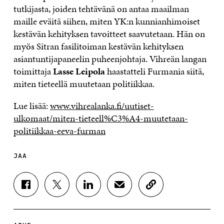
tutkijasta, joiden tehtävänä on antaa maailman
maille eväitä siihen, miten YK:n kunnianhimoiset
kestävän kehityksen tavoitteet saavutetaan. Hän on
myös Sitran fasilitoiman kestävän kehityksen
asiantuntijapaneelin puheenjohtaja. Vihreän langan
toimittaja
Lasse Leipola
haastatteli Furmania siitä,
miten tieteellä muutetaan politiikkaa.
Lue lisää:
www.vihrealanka.fi/uutiset-
ulkomaat/miten-tieteell%C3%A4-muutetaan-
politiikkaa-eeva-furman
JAA
J
J
J
J
K
A
A
A
A
O
A
A
A
A
P
F
T
L
S
I