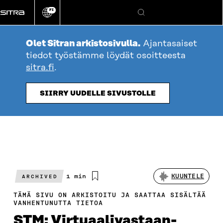
Siirry
FI
suoraan
Vaihda
Hae
sivuston
sisältöön
kieli
Olet Sitran arkistosivulla.
Ajantasaiset
tiedot työstämme löydät osoitteesta
sitra.fi
.
SIIRRY UUDELLE SIVUSTOLLE
Arvioitu
1 min
KUUNTELE
ARCHIVED
lukuaika
TÄMÄ SIVU ON ARKISTOITU JA SAATTAA SISÄLTÄÄ
VANHENTUNUTTA TIETOA
STM: Virtuaalivastaan­