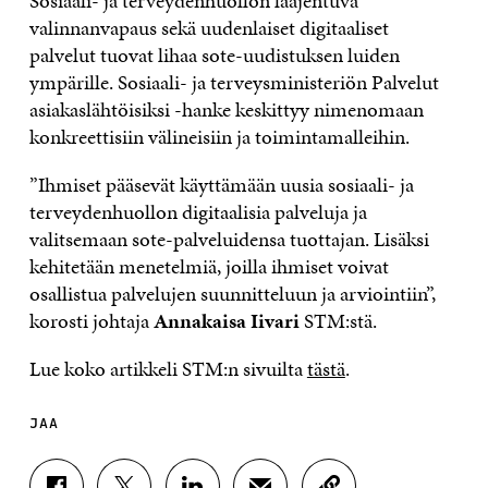
Sosiaali- ja terveydenhuollon laajentuva
valinnanvapaus sekä uudenlaiset digitaaliset
palvelut tuovat lihaa sote-uudistuksen luiden
ympärille. Sosiaali- ja terveysministeriön Palvelut
asiakaslähtöisiksi -hanke keskittyy nimenomaan
konkreettisiin välineisiin ja toimintamalleihin.
”Ihmiset pääsevät käyttämään uusia sosiaali- ja
terveydenhuollon digitaalisia palveluja ja
valitsemaan sote-palveluidensa tuottajan. Lisäksi
kehitetään menetelmiä, joilla ihmiset voivat
osallistua palvelujen suunnitteluun ja arviointiin”,
korosti johtaja
Annakaisa Iivari
STM:stä.
Lue koko artikkeli STM:n sivuilta
tästä
.
JAA