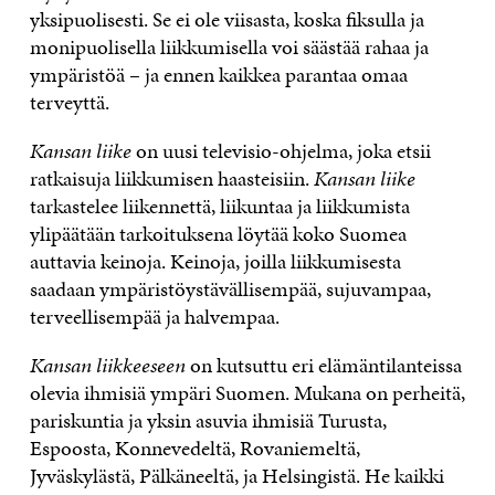
yksipuolisesti. Se ei ole viisasta, koska fiksulla ja
monipuolisella liikkumisella voi säästää rahaa ja
ympäristöä – ja ennen kaikkea parantaa omaa
terveyttä.
Kansan liike
on uusi televisio-ohjelma, joka etsii
ratkaisuja liikkumisen haasteisiin.
Kansan liike
tarkastelee liikennettä, liikuntaa ja liikkumista
ylipäätään tarkoituksena löytää koko Suomea
auttavia keinoja. Keinoja, joilla liikkumisesta
saadaan ympäristöystävällisempää, sujuvampaa,
terveellisempää ja halvempaa.
Kansan liikkeeseen
on kutsuttu eri elämäntilanteissa
olevia ihmisiä ympäri Suomen. Mukana on perheitä,
pariskuntia ja yksin asuvia ihmisiä Turusta,
Espoosta, Konnevedeltä, Rovaniemeltä,
Jyväskylästä, Pälkäneeltä, ja Helsingistä. He kaikki