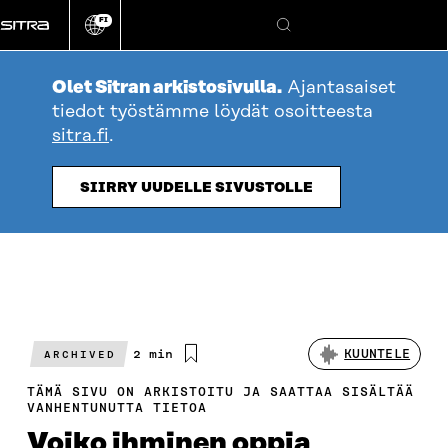
Siirry
FI
suoraan
Vaihda
Hae
sivuston
sisältöön
kieli
Olet Sitran arkistosivulla.
Ajantasaiset
tiedot työstämme löydät osoitteesta
sitra.fi
.
SIIRRY UUDELLE SIVUSTOLLE
Arvioitu
2 min
KUUNTELE
ARCHIVED
lukuaika
TÄMÄ SIVU ON ARKISTOITU JA SAATTAA SISÄLTÄÄ
VANHENTUNUTTA TIETOA
Voiko ihminen oppia