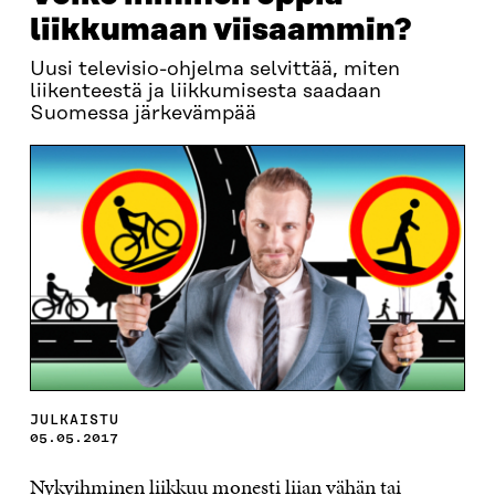
liikkumaan viisaammin?
Uusi televisio-ohjelma selvittää, miten
liikenteestä ja liikkumisesta saadaan
Suomessa järkevämpää
JULKAISTU
05.05.2017
Nykyihminen liikkuu monesti liian vähän tai