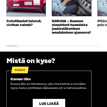
U
D
U
U
D
E
D
U
E
S
E
D
S
S
S
E
S
A
S
S
Robottiautot tulevat,
SOHJOA – Suomen
Pitäis
A
I
A
S
olethan valmis?
olosuhteet huomioiva
pois 
I
K
I
A
joukkoliikenteen
K
K
K
I
omatoiminen ajoneuvo?
K
U
K
K
U
N
U
K
N
A
N
U
A
S
A
N
S
S
S
A
S
A
S
S
Mistä on kyse?
A
A
S
A
HANKE
Kansan liike
Kansan liike on televisiosarja, joka etsii kestäviä ja turvallisia
tapoja hoitaa päivittäinen liikkuminen nyt ja tulevaisuudessa.
LUE LISÄÄ