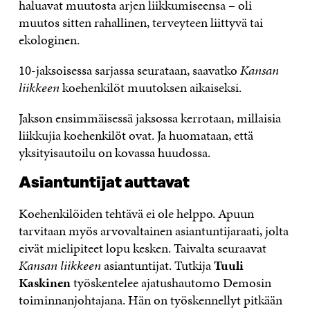
haluavat muutosta arjen liikkumiseensa – oli
muutos sitten rahallinen, terveyteen liittyvä tai
ekologinen.
10-jaksoisessa sarjassa seurataan, saavatko
Kansan
liikkeen
koehenkilöt muutoksen aikaiseksi.
Jakson ensimmäisessä jaksossa kerrotaan, millaisia
liikkujia koehenkilöt ovat. Ja huomataan, että
yksityisautoilu on kovassa huudossa.
Asiantuntijat auttavat
Koehenkilöiden tehtävä ei ole helppo. Apuun
tarvitaan myös arvovaltainen asiantuntijaraati, jolta
eivät mielipiteet lopu kesken. Taivalta seuraavat
Kansan liikkeen
asiantuntijat. Tutkija
Tuuli
Kaskinen
työskentelee ajatushautomo Demosin
toiminnanjohtajana. Hän on työskennellyt pitkään