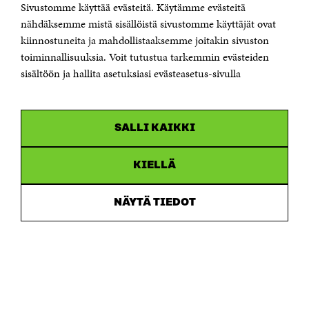
Sivustomme käyttää evästeitä. Käytämme evästeitä
Puhelin +358 294 618 991
Sähköpostiosoite
nähdäksemme mistä sisällöistä sivustomme käyttäjät ovat
etunimi.sukunimi@sitra.fi tai sitra@sitra.fi
kiinnostuneita ja mahdollistaaksemme joitakin sivuston
Saapumisohjeet
toiminnallisuuksia. Voit tutustua tarkemmin evästeiden
sisältöön ja hallita asetuksiasi evästeasetus-sivulla
Y-tunnus 0202132-3
OLEMME NÄISSÄ SOMEISSA
SALLI KAIKKI
Facebook
Avautuu
uudessa
Linkedin
ikkunassa
KIELLÄ
Avautuu
uudessa
Youtube
ikkunassa
Avautuu
NÄYTÄ TIEDOT
uudessa
Instagram
ikkunassa
Avautuu
uudessa
ikkunassa