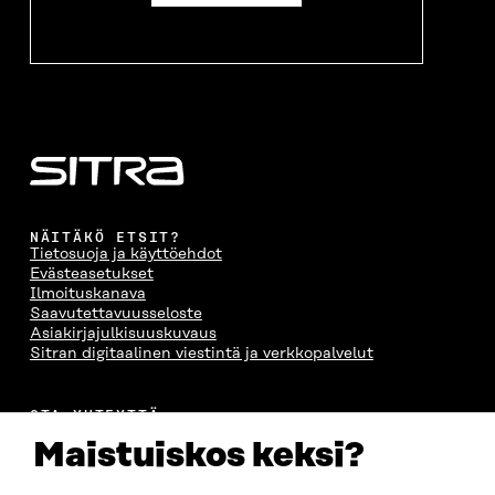
NÄITÄKÖ ETSIT?
Tietosuoja ja käyttöehdot
Evästeasetukset
Ilmoituskanava
Saavutettavuusseloste
Asiakirjajulkisuuskuvaus
Sitran digitaalinen viestintä ja verkkopalvelut
OTA YHTEYTTÄ
Suomen itsenäisyyden juhlarahasto Sitra
Maistuiskos keksi?
Itämerenkatu 11-13, PL 160,
00181 Helsinki