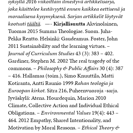
syksyllä 2016 viikoittain ilmestyvä artikkelisarja,
joka käsittelee kestävyyttä ennen kaikkea eettisenä ja
moraalisena kysymyksenä. Sarjan artikkelit löytyvät
kootusti
täältä
.
—-
Kirjallisuutta
Akvinolainen,
Tuomas 2015 Summa Theologiae. Suom. Juha-
Pekka Rentto. Helsinki: Gaudeamus. Foster, John
2011 Sustainability and the learning virtues. –
Journal of Curriculum Studies
43 (3): 383 – 402.
Gardiner, Stephen M. 2002 The real tragedy of the
commons. –
Philosophy & Public Affairs
30 (4): 387
– 416. Hallamaa (toim.), Simo Knuuttila, Matti
Kotiranta, Antti Raunio 1999
Rahan teologia ja
Euroopan kirkot.
Sitra 216, Puheenvuoroja -sarja.
Jyväskylä: Atena. Hourdequin, Marion 2010
Climate, Collective Action and Individual Ethical
Obligations. –
Environmental Values
19(4): 443 –
464. 2012 Empathy, Shared Intentionality, and
Motivation by Moral Reasons. –
Ethical Theory &