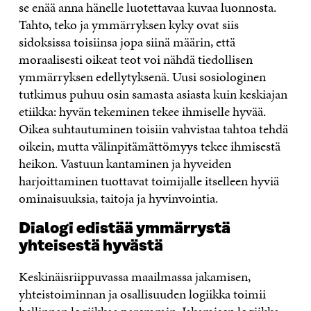
se enää anna hänelle luotettavaa kuvaa luonnosta.
Tahto, teko ja ymmärryksen kyky ovat siis
sidoksissa toisiinsa jopa siinä määrin, että
moraalisesti oikeat teot voi nähdä tiedollisen
ymmärryksen edellytyksenä. Uusi sosiologinen
tutkimus puhuu osin samasta asiasta kuin keskiajan
etiikka: hyvän tekeminen tekee ihmiselle hyvää.
Oikea suhtautuminen toisiin vahvistaa tahtoa tehdä
oikein, mutta välinpitämättömyys tekee ihmisestä
heikon. Vastuun kantaminen ja hyveiden
harjoittaminen tuottavat toimijalle itselleen hyviä
ominaisuuksia, taitoja ja hyvinvointia.
Dialogi edistää ymmärrystä
yhteisestä hyvästä
Keskinäisriippuvassa maailmassa jakamisen,
yhteistoiminnan ja osallisuuden logiikka toimii