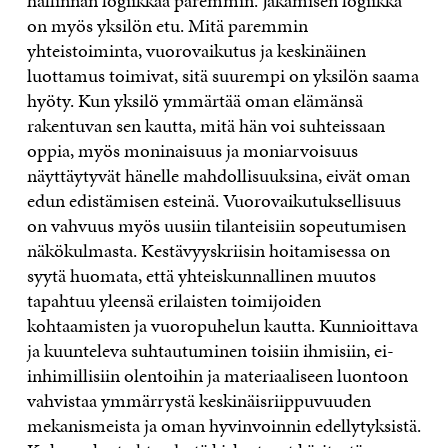
hallinnan logiikkaa paremmin. Jakamisen logiikka
on myös yksilön etu. Mitä paremmin
yhteistoiminta, vuorovaikutus ja keskinäinen
luottamus toimivat, sitä suurempi on yksilön saama
hyöty. Kun yksilö ymmärtää oman elämänsä
rakentuvan sen kautta, mitä hän voi suhteissaan
oppia, myös moninaisuus ja moniarvoisuus
näyttäytyvät hänelle mahdollisuuksina, eivät oman
edun edistämisen esteinä. Vuorovaikutuksellisuus
on vahvuus myös uusiin tilanteisiin sopeutumisen
näkökulmasta. Kestävyyskriisin hoitamisessa on
syytä huomata, että yhteiskunnallinen muutos
tapahtuu yleensä erilaisten toimijoiden
kohtaamisten ja vuoropuhelun kautta. Kunnioittava
ja kuunteleva suhtautuminen toisiin ihmisiin, ei-
inhimillisiin olentoihin ja materiaaliseen luontoon
vahvistaa ymmärrystä keskinäisriippuvuuden
mekanismeista ja oman hyvinvoinnin edellytyksistä.