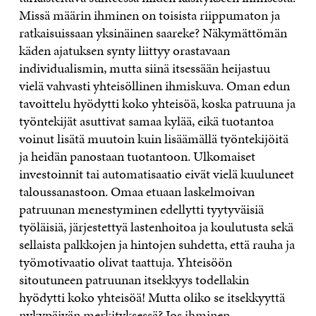
Missä määrin ihminen on toisista riippumaton ja
ratkaisuissaan yksinäinen saareke? Näkymättömän
käden ajatuksen synty liittyy orastavaan
individualismin, mutta siinä itsessään heijastuu
vielä vahvasti yhteisöllinen ihmiskuva. Oman edun
tavoittelu hyödytti koko yhteisöä, koska patruuna ja
työntekijät asuttivat samaa kylää, eikä tuotantoa
voinut lisätä muutoin kuin lisäämällä työntekijöitä
ja heidän panostaan tuotantoon. Ulkomaiset
investoinnit tai automatisaatio eivät vielä kuuluneet
taloussanastoon. Omaa etuaan laskelmoivan
patruunan menestyminen edellytti tyytyväisiä
työläisiä, järjestettyä lastenhoitoa ja koulutusta sekä
sellaista palkkojen ja hintojen suhdetta, että rauha ja
työmotivaatio olivat taattuja. Yhteisöön
sitoutuneen patruunan itsekkyys todellakin
hyödytti koko yhteisöä! Mutta oliko se itsekkyyttä
nykypäivän merkityksessä? Jos ihminen