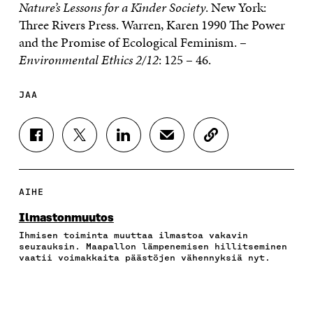
Nature’s Lessons for a Kinder Society
. New York:
Three Rivers Press. Warren, Karen 1990 The Power
and the Promise of Ecological Feminism. –
Environmental Ethics 2/12
: 125 – 46.
JAA
J
J
J
J
K
A
A
A
A
O
A
A
A
A
P
F
T
L
S
I
A
W
I
Ä
O
AIHE
C
I
N
H
I
E
T
K
K
A
Ilmastonmuutos
B
T
E
Ö
R
Ihmisen toiminta muuttaa ilmastoa vakavin
O
E
D
P
T
seurauksin. Maapallon lämpenemisen hillitseminen
O
R
I
O
I
vaatii voimakkaita päästöjen vähennyksiä nyt.
K
I
N
S
K
I
S
I
T
K
S
S
S
I
E
S
Ä
S
L
L