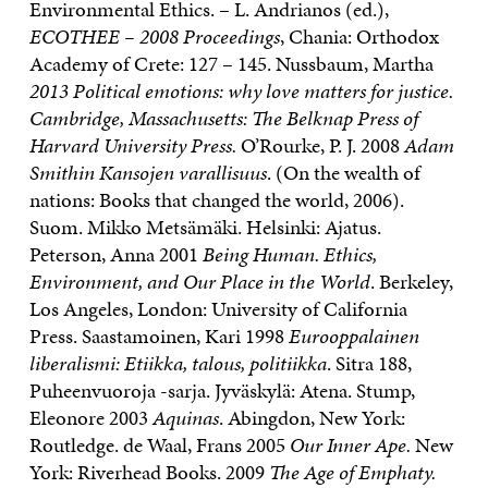
Environmental Ethics. – L. Andrianos (ed.),
ECOTHEE – 2008 Proceedings
, Chania: Orthodox
Academy of Crete: 127 – 145. Nussbaum, Martha
2013 Political emotions: why love matters for justice.
Cambridge, Massachusetts: The Belknap Press of
Harvard University Press.
O’Rourke, P. J. 2008
Adam
Smithin Kansojen varallisuus
. (On the wealth of
nations: Books that changed the world, 2006).
Suom. Mikko Metsämäki. Helsinki: Ajatus.
Peterson, Anna 2001
Being Human. Ethics,
Environment, and Our Place in the World
. Berkeley,
Los Angeles, London: University of California
Press. Saastamoinen, Kari 1998
Eurooppalainen
liberalismi: Etiikka, talous, politiikka
. Sitra 188,
Puheenvuoroja -sarja. Jyväskylä: Atena. Stump,
Eleonore 2003
Aquinas
. Abingdon, New York:
Routledge. de Waal, Frans 2005
Our Inner Ape.
New
York: Riverhead Books. 2009
The Age of Emphaty.