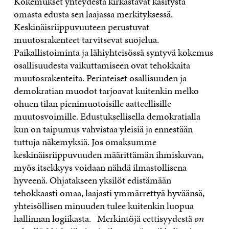
Kokemukset yhteydestä kirkastavat käsitystä
omasta edusta sen laajassa merkityksessä.
Keskinäisriippuvuuteen perustuvat
muutosrakenteet tarvitsevat suojelua.
Paikallistoiminta ja lähiyhteisössä syntyvä kokemus
osallisuudesta vaikuttamiseen ovat tehokkaita
muutosrakenteita. Perinteiset osallisuuden ja
demokratian muodot tarjoavat kuitenkin melko
ohuen tilan pienimuotoisille aatteellisille
muutosvoimille. Edustuksellisella demokratialla
kun on taipumus vahvistaa yleisiä ja ennestään
tuttuja näkemyksiä. Jos omaksumme
keskinäisriippuvuuden määrittämän ihmiskuvan,
myös itsekkyys voidaan nähdä ilmastollisena
hyveenä. Ohjatakseen yksilöt edistämään
tehokkaasti omaa, laajasti ymmärrettyä hyväänsä,
yhteisöllisen minuuden tulee kuitenkin luopua
hallinnan logiikasta. Merkintöjä eettisyydestä
on