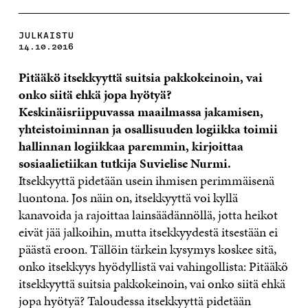
JULKAISTU
14.10.2016
Pitääkö itsekkyyttä suitsia pakkokeinoin, vai
onko siitä ehkä jopa hyötyä?
Keskinäisriippuvassa maailmassa jakamisen,
yhteistoiminnan ja osallisuuden logiikka toimii
hallinnan logiikkaa paremmin, kirjoittaa
sosiaalietiikan tutkija Suvielise Nurmi.
Itsekkyyttä pidetään usein ihmisen perimmäisenä
luontona. Jos näin on, itsekkyyttä voi kyllä
kanavoida ja rajoittaa lainsäädännöllä, jotta heikot
eivät jää jalkoihin, mutta itsekkyydestä itsestään ei
päästä eroon. Tällöin tärkein kysymys koskee sitä,
onko itsekkyys hyödyllistä vai vahingollista: Pitääkö
itsekkyyttä suitsia pakkokeinoin, vai onko siitä ehkä
jopa hyötyä? Taloudessa itsekkyyttä pidetään