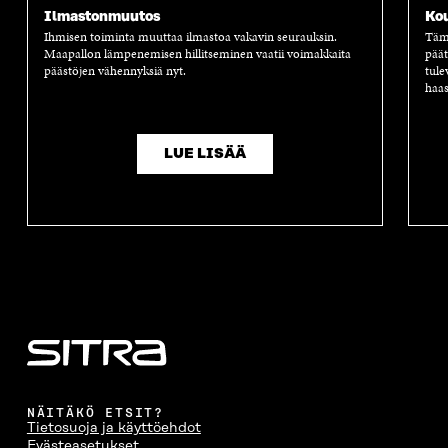
Ilmastonmuutos
Ko
Ihmisen toiminta muuttaa ilmastoa vakavin seurauksin.
Tämä
Maapallon lämpenemisen hillitseminen vaatii voimakkaita
päät
päästöjen vähennyksiä nyt.
tule
haas
LUE LISÄÄ
NÄITÄKÖ ETSIT?
Tietosuoja ja käyttöehdot
Evästeasetukset