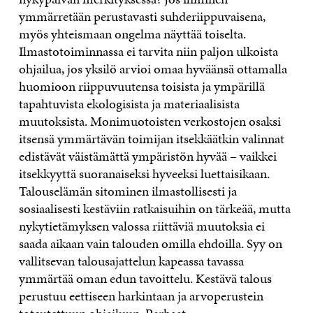
ymmärretään perustavasti suhderiippuvaisena,
myös yhteismaan ongelma näyttää toiselta.
Ilmastotoiminnassa ei tarvita niin paljon ulkoista
ohjailua, jos yksilö arvioi omaa hyväänsä ottamalla
huomioon riippuvuutensa toisista ja ympärillä
tapahtuvista ekologisista ja materiaalisista
muutoksista. Monimuotoisten verkostojen osaksi
itsensä ymmärtävän toimijan itsekkäätkin valinnat
edistävät väistämättä ympäristön hyvää – vaikkei
itsekkyyttä suoranaiseksi hyveeksi luettaisikaan.
Talouselämän sitominen ilmastollisesti ja
sosiaalisesti kestäviin ratkaisuihin on tärkeää, mutta
nykytietämyksen valossa riittäviä muutoksia ei
saada aikaan vain talouden omilla ehdoilla. Syy on
vallitsevan talousajattelun kapeassa tavassa
ymmärtää oman edun tavoittelu. Kestävä talous
perustuu eettiseen harkintaan ja arvoperustein