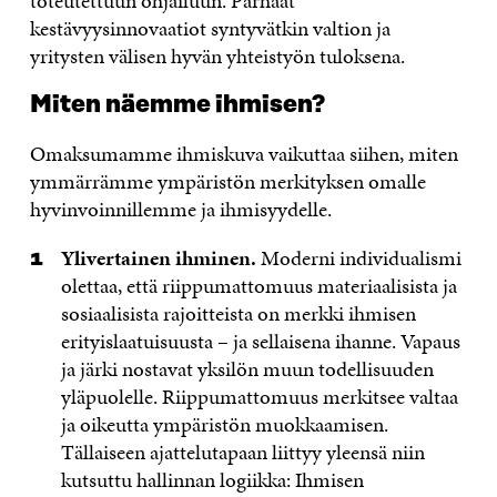
toteutettuun ohjailuun. Parhaat
kestävyysinnovaatiot syntyvätkin valtion ja
yritysten välisen hyvän yhteistyön tuloksena.
Miten näemme ihmisen?
Omaksumamme ihmiskuva vaikuttaa siihen, miten
ymmärrämme ympäristön merkityksen omalle
hyvinvoinnillemme ja ihmisyydelle.
Ylivertainen ihminen.
Moderni individualismi
olettaa, että riippumattomuus materiaalisista ja
sosiaalisista rajoitteista on merkki ihmisen
erityislaatuisuusta – ja sellaisena ihanne. Vapaus
ja järki nostavat yksilön muun todellisuuden
yläpuolelle. Riippumattomuus merkitsee valtaa
ja oikeutta ympäristön muokkaamisen.
Tällaiseen ajattelutapaan liittyy yleensä niin
kutsuttu hallinnan logiikka: Ihmisen