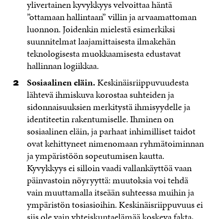
ylivertainen kyvykkyys velvoittaa häntä
”ottamaan hallintaan” villin ja arvaamattoman
luonnon. Joidenkin mielestä esimerkiksi
suunnitelmat laajamittaisesta ilmakehän
teknologisesta muokkaamisesta edustavat
hallinnan logiikkaa.
Sosiaalinen eläin.
Keskinäisriippuvuudesta
lähtevä ihmiskuva korostaa suhteiden ja
sidonnaisuuksien merkitystä ihmisyydelle ja
identiteetin rakentumiselle. Ihminen on
sosiaalinen eläin, ja parhaat inhimilliset taidot
ovat kehittyneet nimenomaan ryhmätoiminnan
ja ympäristöön sopeutumisen kautta.
Kyvykkyys ei silloin vaadi vallankäyttöä vaan
päinvastoin nöyryyttä: muutoksia voi tehdä
vain muuttamalla itseään suhteessa muihin ja
ympäristön tosiasioihin. Keskinäisriippuvuus ei
siis ole vain yhteiskuntaelämää koskeva fakta,