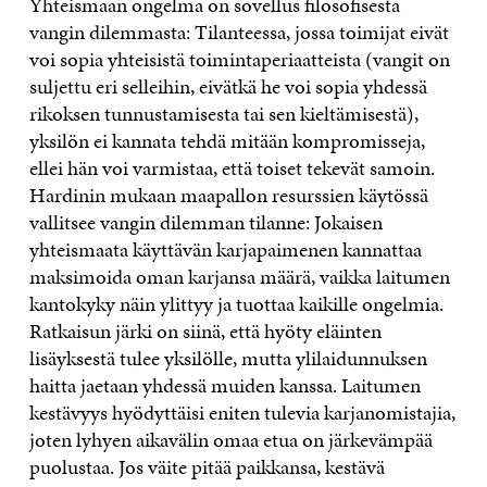
Yhteismaan ongelma on sovellus filosofisesta
vangin dilemmasta: Tilanteessa, jossa toimijat eivät
voi sopia yhteisistä toimintaperiaatteista (vangit on
suljettu eri selleihin, eivätkä he voi sopia yhdessä
rikoksen tunnustamisesta tai sen kieltämisestä),
yksilön ei kannata tehdä mitään kompromisseja,
ellei hän voi varmistaa, että toiset tekevät samoin.
Hardinin mukaan maapallon resurssien käytössä
vallitsee vangin dilemman tilanne: Jokaisen
yhteismaata käyttävän karjapaimenen kannattaa
maksimoida oman karjansa määrä, vaikka laitumen
kantokyky näin ylittyy ja tuottaa kaikille ongelmia.
Ratkaisun järki on siinä, että hyöty eläinten
lisäyksestä tulee yksilölle, mutta ylilaidunnuksen
haitta jaetaan yhdessä muiden kanssa. Laitumen
kestävyys hyödyttäisi eniten tulevia karjanomistajia,
joten lyhyen aikavälin omaa etua on järkevämpää
puolustaa. Jos väite pitää paikkansa, kestävä