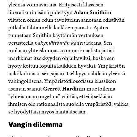
yleensä voimavarana. Erityisesti klassisen
liberalismin isänä pidettyyn
Adam Smithiin
viitaten oman edun tavoittelun sanotaan edistävän
pitkällä tähtäimellä kaikkien parasta. Ajatus
tunnetaan Smithin käyttämän vertauksen
perusteella
näkymättömän käden
ideana. Sen
mukaan yhteiskunnassa on rationaalista jättää
markkinat itsekkyyden ohjailtaviksi, koska sen
hyöty koituu lopulta kaikkien hyväksi. Ympäristön
näkökulmasta sen sijaan itsekkyys nähdään yleensä
vahingollisena. Ympäristöfilosofiassa klassikon
aseman saanut
Gerrett Hardinin
muotoilema
”yhteismaan ongelma” väittää, ettei itsekkään
ihmisen ole rationaalista suojella ympäristöä, vaikka
se hyödyttäisi myös häntä itseään.
Vangin dilemma