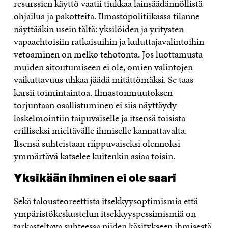
resurssien käyttö vaatii tiukkaa lainsäädännöllistä
ohjailua ja pakotteita. Ilmastopolitiikassa tilanne
näyttääkin usein tältä: yksilöiden ja yritysten
vapaaehtoisiin ratkaisuihin ja kuluttajavalintoihin
vetoaminen on melko tehotonta. Jos luottamusta
muiden sitoutumiseen ei ole, omien valintojen
vaikuttavuus uhkaa jäädä mitättömäksi. Se taas
karsii toimintaintoa. Ilmastonmuutoksen
torjuntaan osallistuminen ei siis näyttäydy
laskelmointiin taipuvaiselle ja itsensä toisista
erilliseksi mieltävälle ihmiselle kannattavalta.
Itsensä suhteistaan riippuvaiseksi olennoksi
ymmärtävä katselee kuitenkin asiaa toisin.
Yksikään ihminen ei ole saari
Sekä talousteoreettista itsekkyysoptimismia että
ympäristökeskustelun itsekkyyspessimismiä on
tarkasteltava suhteessa niiden käsitykseen ihmisestä.