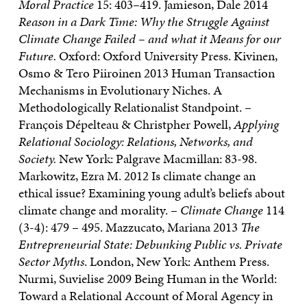
Moral Practice
15: 403–419. Jamieson, Dale 2014
Reason in a Dark Time: Why the Struggle Against
Climate Change Failed – and what it Means for our
Future.
Oxford: Oxford University Press. Kivinen,
Osmo & Tero Piiroinen 2013 Human Transaction
Mechanisms in Evolutionary Niches. A
Methodologically Relationalist Standpoint. –
François Dépelteau & Christpher Powell,
Applying
Relational Sociology: Relations, Networks, and
Society.
New York: Palgrave Macmillan: 83-98.
Markowitz, Ezra M. 2012 Is climate change an
ethical issue? Examining young adult’s beliefs about
climate change and morality. –
Climate Change
114
(3-4): 479 – 495. Mazzucato, Mariana 2013
The
Entrepreneurial State: Debunking Public vs. Private
Sector Myths
. London, New York: Anthem Press.
Nurmi, Suvielise 2009 Being Human in the World:
Toward a Relational Account of Moral Agency in