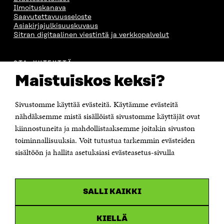
Ilmoituskanava
Saavutettavuusseloste
Asiakirjajulkisuuskuvaus
Sitran digitaalinen viestintä ja verkkopalvelut
OTA YHTEYTTÄ
Suomen itsenäisyyden juhlarahasto Sitra
Maistuiskos keksi?
Itämerenkatu 11-13, PL 160,
00181 Helsinki
Sivustomme käyttää evästeitä. Käytämme evästeitä
Puhelin +358 294 618 991
Sähköpostiosoite
nähdäksemme mistä sisällöistä sivustomme käyttäjät ovat
etunimi.sukunimi@sitra.fi tai sitra@sitra.fi
kiinnostuneita ja mahdollistaaksemme joitakin sivuston
Saapumisohjeet
toiminnallisuuksia. Voit tutustua tarkemmin evästeiden
sisältöön ja hallita asetuksiasi evästeasetus-sivulla
Y-tunnus 0202132-3
OLEMME NÄISSÄ SOMEISSA
SALLI KAIKKI
Facebook
Avautuu
uudessa
Linkedin
ikkunassa
KIELLÄ
Avautuu