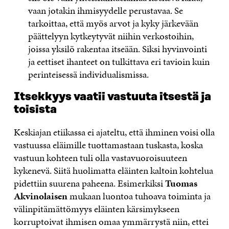
vaan jotakin ihmisyydelle perustavaa. Se
tarkoittaa, että myös arvot ja kyky järkevään
päättelyyn kytkeytyvät niihin verkostoihin,
joissa yksilö rakentaa itseään. Siksi hyvinvointi
ja eettiset ihanteet on tulkittava eri tavioin kuin
perinteisessä individualismissa.
Itsekkyys vaatii vastuuta itsestä ja
toisista
Keskiajan etiikassa ei ajateltu, että ihminen voisi olla
vastuussa eläimille tuottamastaan tuskasta, koska
vastuun kohteen tuli olla vastavuoroisuuteen
kykenevä. Siitä huolimatta eläinten kaltoin kohtelua
pidettiin suurena paheena. Esimerkiksi
Tuomas
Akvinolaisen
mukaan luontoa tuhoava toiminta ja
välinpitämättömyys eläinten kärsimykseen
korruptoivat ihmisen omaa ymmärrystä niin, ettei