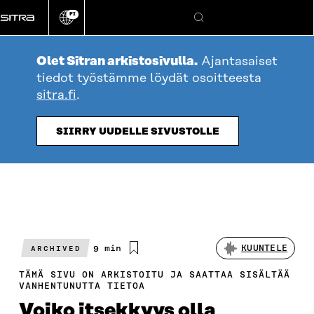
Siirry
FI
suoraan
Vaihda
Hae
sivuston
sisältöön
kieli
Olet Sitran arkistosivulla.
Ajantasaiset
tiedot työstämme löydät osoitteesta
sitra.fi
.
SIIRRY UUDELLE SIVUSTOLLE
Arvioitu
9 min
KUUNTELE
ARCHIVED
lukuaika
TÄMÄ SIVU ON ARKISTOITU JA SAATTAA SISÄLTÄÄ
VANHENTUNUTTA TIETOA
Voiko itsekkyys olla