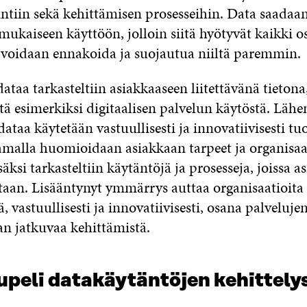
iin sekä kehittämisen prosesseihin. Data saadaa
ukaiseen käyttöön, jolloin siitä hyötyvät kaikki o
 voidaan ennakoida ja suojautua niiltä paremmin.
ataa tarkasteltiin asiakkaaseen liitettävänä tietona,
tä esimerkiksi digitaalisen palvelun käytöstä. Läh
dataa käytetään vastuullisesti ja innovatiivisesti t
amalla huomioidaan asiakkaan tarpeet ja organisaa
säksi tarkasteltiin käytäntöjä ja prosesseja, joissa a
taan. Lisääntynyt ymmärrys auttaa organisaatioita
, vastuullisesti ja innovatiivisesti, osana palvelujen
an jatkuvaa kehittämistä.
upeli datakäytäntöjen kehittely