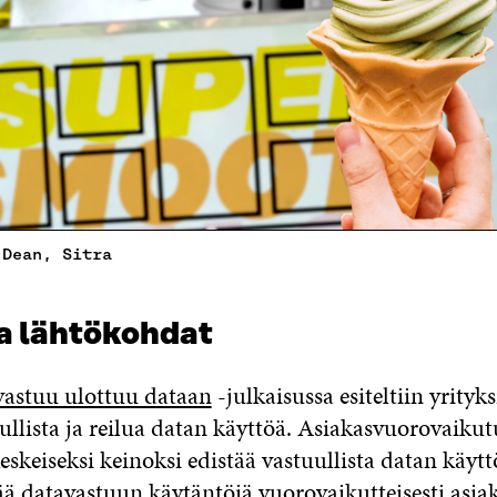
 Dean, Sitra
ja lähtökohdat
vastuu ulottuu dataan
-julkaisussa esiteltiin yrityks
ullista ja reilua datan käyttöä. Asiakasvuorovaikut
eskeiseksi keinoksi edistää vastuullista datan käyt
ää datavastuun käytäntöjä vuorovaikutteisesti asia