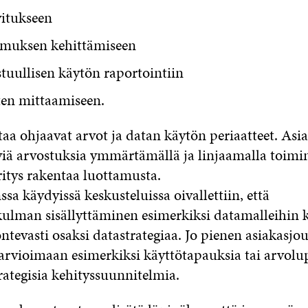
vitukseen
muksen kehittämiseen
tuullisen käytön raportointiin
ten mittaamiseen.
taa ohjaavat arvot ja datan käytön periaatteet. Asi
yviä arvostuksia ymmärtämällä ja linjaamalla toimi
ritys rakentaa luottamusta.
ssa käydyissä keskusteluissa oivallettiin, että
ulman sisällyttäminen esimerkiksi datamalleihin k
ntevasti osaksi datastrategiaa. Jo pienen asiakasjo
rvioimaan esimerkiksi käyttötapauksia tai arvolu
rategisia kehityssuunnitelmia.