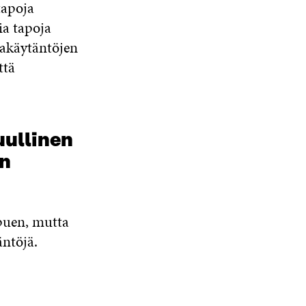
tapoja
ia tapoja
takäytäntöjen
ttä
uullinen
en
ppuen, mutta
äntöjä.