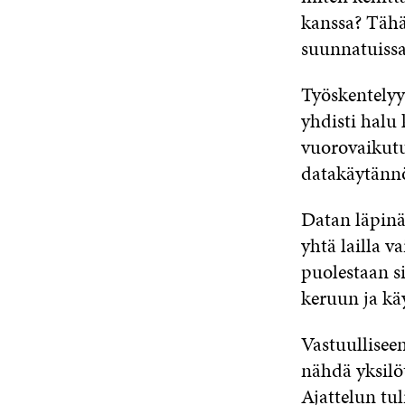
kanssa? Tähän
suunnatuissa
Työskentelyyn
yhdisti halu 
vuorovaikutu
datakäytännöi
Datan läpinä
yhtä lailla v
puolestaan s
keruun ja kä
Vastuullisee
nähdä yksilö
Ajattelun tul