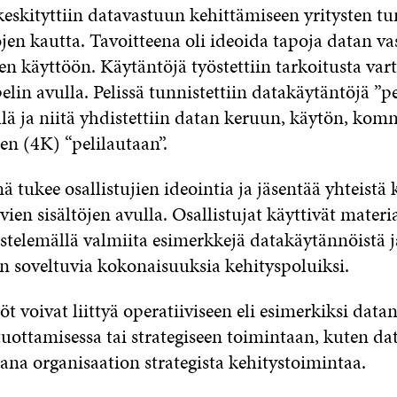
keskityttiin datavastuun kehittämiseen yritysten t
en kautta. Tavoitteena oli ideoida tapoja datan vas
en käyttöön. Käytäntöjä työstettiin tarkoitusta var
lin avulla. Pelissä tunnistettiin datakäytäntöjä ”pe
ä ja niitä yhdistettiin datan keruun, käytön, ko
en (4K) “pelilautaan”.
 tukee osallistujien ideointia ja jäsentää yhteistä
ien sisältöjen avulla. Osallistujat käyttivät materi
istelemällä valmiita esimerkkejä datakäytännöistä j
een soveltuvia kokonaisuuksia kehityspoluiksi.
 voivat liittyä operatiiviseen eli esimerkiksi data
tuottamisessa tai strategiseen toimintaan, kuten da
ana organisaation strategista kehitystoimintaa.