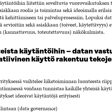
äytäntöihin liitettiin soveltuvia vuorovaikutuksen 
iakkaan roolia ja toimintaa sekä ideoimalla erilais
itä kehittämiseen tai palveluprosessiin. Lopuksi da
ä arvioitiin sekä asiakkaan (toiveet, käytettävyys) e
n (kannattavuus, toteutettavuus) näkökulmista.
eista käytäntöihin – datan vast
atiivinen käyttö rakentuu tekoj
rityksessä vaihtelee liiketoiminnan luonteesta rii
tämisessä voidaan tunnistaa kaikille yhteisiä käyt
itykset ideoivat käytäntöjä erityisesti
llintaan (data governance)