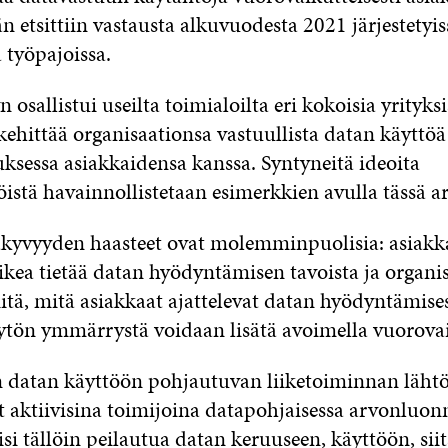
 etsittiin vastausta alkuvuodesta 2021 järjestetyiss
 työpajoissa.
 osallistui useilta toimialoilta eri kokoisia yrityksi
kehittää organisaationsa vastuullista datan käyttöä
ksessa asiakkaidensa kanssa. Syntyneitä ideoita
stä havainnollistetaan esimerkkien avulla tässä art
kyvyyden haasteet ovat molemminpuolisia: asiakk
aikea tietää datan hyödyntämisen tavoista ja organi
iitä, mitä asiakkaat ajattelevat datan hyödyntämise
ytön ymmärrystä voidaan lisätä avoimella vuorovai
n datan käyttöön pohjautuvan liiketoiminnan läht
t aktiivisina toimijoina datapohjaisessa arvonluonn
isi tällöin peilautua datan keruuseen, käyttöön, sii