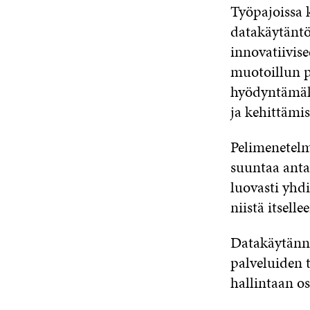
Työpajoissa 
datakäytäntöj
innovatiivise
muotoillun pe
hyödyntämäll
ja kehittämis
Pelimenetelmä
suuntaa antav
luovasti yhd
niistä itsell
Datakäytännöt
palveluiden 
hallintaan os