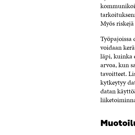
kommunikoint
tarkoituksenm
Myös riskejä
Työpajoissa d
voidaan kerä
läpi, kuinka 
arvoa, kun s
tavoitteet. Li
kytkeytyy da
datan käyttöä
liiketoiminn
Muotoil