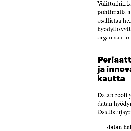
Valittuihin k
pohtimalla as
osallistaa he
hyödyllisyytt
organisaatio
Periaatt
ja innov
kautta
Datan rooli y
datan hyödyn
Osallistujayr
datan ha