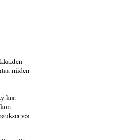
akkaiden
ntaa niiden
ytkisi
ukon
pauksia voi