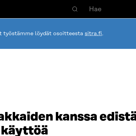
ot työstämme löydät osoitteesta
sitra.fi
.
akkaiden kanssa edistä
 käyttöä