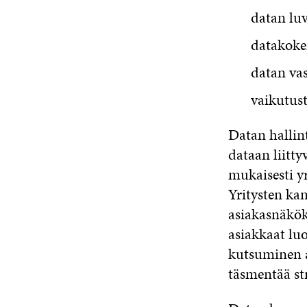
datan lu
datakoke
datan vas
vaikutus
Datan hallin
dataan liitt
mukaisesti y
Yritysten kan
asiakasnäkök
asiakkaat luo
kutsuminen a
täsmentää st