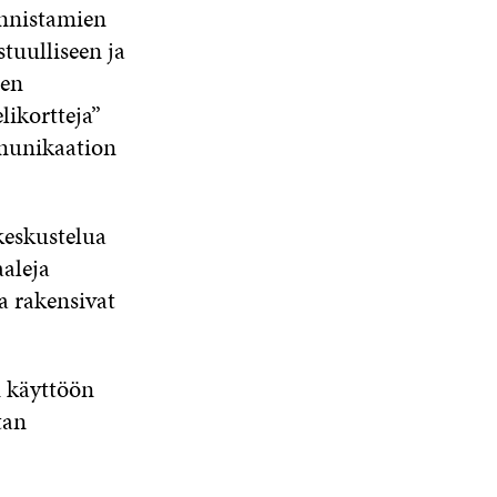
unnistamien
tuulliseen ja
ten
likortteja”
mmunikaation
 keskustelua
aaleja
a rakensivat
n käyttöön
tan