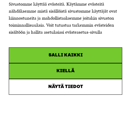
Sivustomme käyttää evästeitä. Käytämme evästeitä
Puhelin +358 294 618 991
Sähköpostiosoite
nähdäksemme mistä sisällöistä sivustomme käyttäjät ovat
etunimi.sukunimi@sitra.fi tai sitra@sitra.fi
kiinnostuneita ja mahdollistaaksemme joitakin sivuston
toiminnallisuuksia. Voit tutustua tarkemmin evästeiden
Saapumisohjeet
sisältöön ja hallita asetuksiasi evästeasetus-sivulla
Y-tunnus 0202132-3
OLEMME NÄISSÄ SOMEISSA
SALLI KAIKKI
Facebook
Avautuu
uudessa
Linkedin
ikkunassa
KIELLÄ
Avautuu
uudessa
Youtube
ikkunassa
Avautuu
NÄYTÄ TIEDOT
uudessa
Instagram
ikkunassa
Avautuu
uudessa
ikkunassa