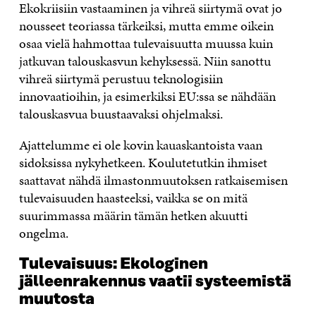
Ekokriisiin vastaaminen ja vihreä siirtymä ovat jo
nousseet teoriassa tärkeiksi, mutta emme oikein
osaa vielä hahmottaa tulevaisuutta muussa kuin
jatkuvan talouskasvun kehyksessä. Niin sanottu
vihreä siirtymä perustuu teknologisiin
innovaatioihin, ja esimerkiksi EU:ssa se nähdään
talouskasvua buustaavaksi ohjelmaksi.
Ajattelumme ei ole kovin kauaskantoista vaan
sidoksissa nykyhetkeen. Koulutetutkin ihmiset
saattavat nähdä ilmastonmuutoksen ratkaisemisen
tulevaisuuden haasteeksi, vaikka se on mitä
suurimmassa määrin tämän hetken akuutti
ongelma.
Tulevaisuus: Ekologinen
jälleenrakennus vaatii systeemistä
muutosta