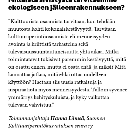
Millaista sivistystä tarvitsemme
ekologiseen jälleenrakennukseen?
“Kulttuurista osaamista tarvitaan, kun tehdään
muutosta kohti kokonaiskestävyyttä. Tarvitaan
kulttuuriperintöosaamista eli menneisyyden
avointa ja kriittistä tarkastelua sekä
tulevaisuussuuntautuneisuutta yhtä aikaa. Mitkä
toimintatavat tukisivat paremmin kestävyyttä, mitä
on osattu ennen, mutta ei osata enää, ja miksi? Mitä
kannattaa jatkaa, mitä ehkä ottaa uudelleen
käyttöön? Haetaan siis uusia ratkaisuja ja
inspiraatiota myös menneisyydestä. Tällöin syvenee
ymmärrys kehityskuluista, ja kyky vaikuttaa
tulevaan vahvistuu.”
Toiminnanjohtaja
Hanna Lämsä
, Suomen
Kulttuuriperintökasvatuksen seura ry