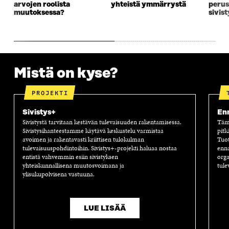
arvojen roolista
yhteistä ymmärrystä
perus
K
K
K
I
muutoksessa?
sivis
K
U
K
K
U
N
U
K
N
A
N
U
A
S
A
N
S
S
S
A
S
A
S
S
Mistä on kyse?
A
A
S
A
PROJEKTI
Sivistys+
Enn
Sivistystä tarvitaan kestävän tulevaisuuden rakentamisessa.
Tämä
Sivistysihanteestamme käytävä keskustelu varmistaa
pitk
avoimen ja rakentavasti kriittisen tulokulman
Tuot
tulevaisuuspohdintoihin. Sivistys+-projekti haluaa nostaa
enna
entistä vahvemmin esiin sivistyksen
orga
yhteiskunnallisena muutosvoimana ja
tule
ylisukupolvisena vastuuna.
LUE LISÄÄ