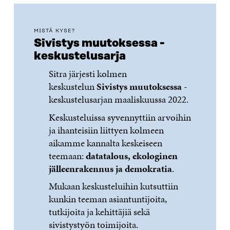
MISTÄ KYSE?
Sivistys muutoksessa -
keskustelusarja
Sitra järjesti kolmen
keskustelun
Sivistys muutoksessa
-
keskustelusarjan maaliskuussa 2022.
Keskusteluissa syvennyttiin arvoihin
ja ihanteisiin liittyen kolmeen
aikamme kannalta keskeiseen
teemaan:
datatalous, ekologinen
jälleenrakennus ja demokratia
.
Mukaan keskusteluihin kutsuttiin
kunkin teeman asiantuntijoita,
tutkijoita ja kehittäjiä sekä
sivistystyön toimijoita.