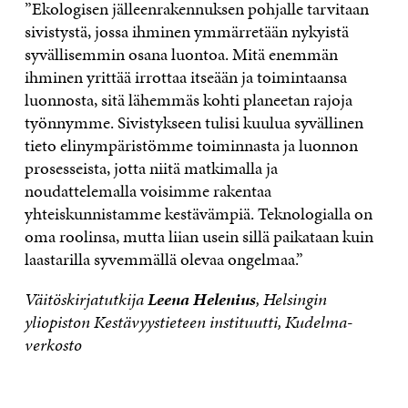
”Ekologisen jälleenrakennuksen pohjalle tarvitaan
sivistystä, jossa ihminen ymmärretään nykyistä
syvällisemmin osana luontoa. Mitä enemmän
ihminen yrittää irrottaa itseään ja toimintaansa
luonnosta, sitä lähemmäs kohti planeetan rajoja
työnnymme. Sivistykseen tulisi kuulua syvällinen
tieto elinympäristömme toiminnasta ja luonnon
prosesseista, jotta niitä matkimalla ja
noudattelemalla voisimme rakentaa
yhteiskunnistamme kestävämpiä. Teknologialla on
oma roolinsa, mutta liian usein sillä paikataan kuin
laastarilla syvemmällä olevaa ongelmaa.”
Väitöskirjatutkija
Leena Helenius
, Helsingin
yliopiston Kestävyystieteen instituutti, Kudelma-
verkosto