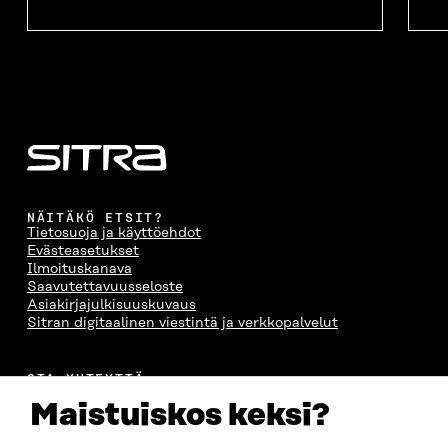
NÄITÄKÖ ETSIT?
Tietosuoja ja käyttöehdot
Evästeasetukset
Ilmoituskanava
Saavutettavuusseloste
Asiakirjajulkisuuskuvaus
Sitran digitaalinen viestintä ja verkkopalvelut
OTA YHTEYTTÄ
Suomen itsenäisyyden juhlarahasto Sitra
Maistuiskos keksi?
Itämerenkatu 11-13, PL 160,
00181 Helsinki