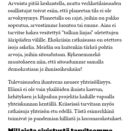
Arvoista pitää keskustella, mutta verkkotilaisuuden
osallistujat toivat esiin, että planeetan tila ei ole
arvokysymys. Planeetalla on rajat, joihin on pakko
sopeutua, arvostimme luontoa tai emme. Aina ei
tarvitse hakea vesitettyä “tolkun linjaa” oletettujen
ääripäiden välille. Ekokriisin ratkaisussa on otettava
isoja askelia. Meidän on kuitenkin tärkeä pohtia
arvoja, joihin sitoudutaan. Kykenemmekö
muutokseen niin, että sitoudumme samalla
demokratiaan ja ihmisoikeuksiin?
Tulevaisuuden ihanteena nousee yhteisöllisyys.
Elämä ei ole vain yksilöiden ikuista kasvun,
kehityksen ja kilpailun projektia kaikille vapaalla
yhteiskunnan kentällä. Kriiseissä tarvitaan myös
ratkaisuja yhteisön etu edellä. Tästä esimerkkinä
toimivat jo pandemian hillintä ja koronarokotukset.