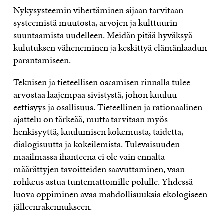
Nykysysteemin vihertäminen sijaan tarvitaan
systeemistä muutosta, arvojen ja kulttuurin
suuntaamista uudelleen. Meidän pitää hyväksyä
kulutuksen väheneminen ja keskittyä elämänlaadun
parantamiseen.
Teknisen ja tieteellisen osaamisen rinnalla tulee
arvostaa laajempaa sivistystä, johon kuuluu
eettisyys ja osallisuus. Tieteellinen ja rationaalinen
ajattelu on tärkeää, mutta tarvitaan myös
henkisyyttä, kuulumisen kokemusta, taidetta,
dialogisuutta ja kokeilemista. Tulevaisuuden
maailmassa ihanteena ei ole vain ennalta
määrättyjen tavoitteiden saavuttaminen, vaan
rohkeus astua tuntemattomille polulle. Yhdessä
luova oppiminen avaa mahdollisuuksia ekologiseen
jälleenrakennukseen.