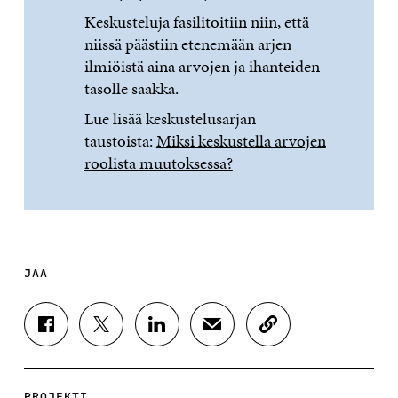
Keskusteluja fasilitoitiin niin, että
niissä päästiin etenemään arjen
ilmiöistä aina arvojen ja ihanteiden
tasolle saakka.
Lue lisää keskustelusarjan
taustoista:
Miksi keskustella arvojen
roolista muutoksessa?
JAA
J
J
J
J
K
A
A
A
A
O
A
A
A
A
P
F
T
L
S
I
A
W
I
Ä
O
PROJEKTI