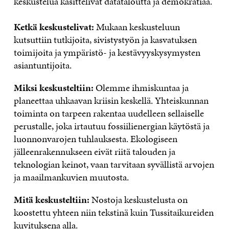
keskustelua käsittelivät datataloutta ja demokratiaa.
Ketkä keskustelivat:
Mukaan keskusteluun
kutsuttiin tutkijoita, sivistystyön ja kasvatuksen
toimijoita ja ympäristö- ja kestävyyskysymysten
asiantuntijoita.
Miksi keskusteltiin:
Olemme ihmiskuntaa ja
planeettaa uhkaavan kriisin keskellä. Yhteiskunnan
toiminta on tarpeen rakentaa uudelleen sellaiselle
perustalle, joka irtautuu fossiilienergian käytöstä ja
luonnonvarojen tuhlauksesta. Ekologiseen
jälleenrakennukseen eivät riitä talouden ja
teknologian keinot, vaan tarvitaan syvällistä arvojen
ja maailmankuvien muutosta.
Mitä keskusteltiin:
Nostoja keskustelusta on
koostettu yhteen niin tekstinä kuin Tussitaikureiden
kuvituksena alla.