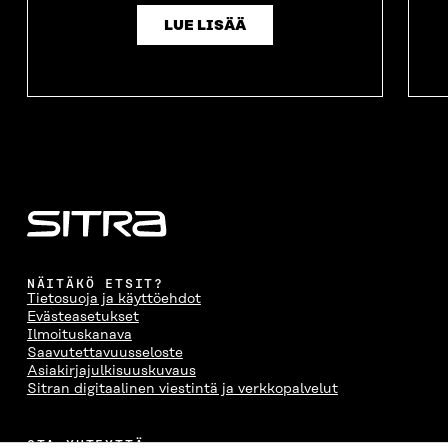
LUE LISÄÄ
NÄITÄKÖ ETSIT?
Tietosuoja ja käyttöehdot
Evästeasetukset
Ilmoituskanava
Saavutettavuusseloste
Asiakirjajulkisuuskuvaus
Sitran digitaalinen viestintä ja verkkopalvelut
OTA YHTEYTTÄ