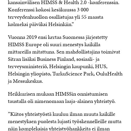
kansainvälisen HIMSS & Health 2.0 -konferenssin.
Konferenssi kokosi kesäkuussa 3 000
terveydenhuollon osallistujaa yli 55 maasta
kolmeksi päiväksi Helsinkiin.”
Vuonna 2019 ensi kertaa Suomessa järjestetty
HIMSS Europe oli suuri menestys kaikilla
mittareilla mitattuna. Sen mahdollistajina toimivat
Sitran lisäksi Business Finland, sosiaali- ja
terveysministeriö, Helsingin kaupunki, HUS,
Helsingin yliopisto, TurkuScience Park, OuluHealth
ja Messukeskus.
Heikkurisen mukaan HIMSSin onnistumisen
taustalla oli nimenomaan laaja-alainen yhteistyö.
”Kiitos yhteistyöstä kuuluu ilman muuta kaikille
menestyksen puolesta lujasti työskennelleille mutta
näin kompleksisia yhteistyöhankkeita ei ilman