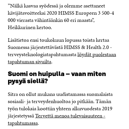
”Nälkä kasvaa syödessä ja olemme asettaneet
kävijätavoitteeksi 2020 HIMSS Europeen 3 500-4
000 vierasta vähintäänkin 60 eri maasta”,
Heikkurinen kertoo.
Lisätietoa ensi toukokuun lopussa toista kertaa
Suomessa järjestettävästä HIMSS & Health 2.0 -
terveysteknologiatapahtumasta
löydät puolestaan
tapahtuman sivuilta
.
Suomi on huipulla – vaan miten
pysyä siellä?
Sitra on ollut mukana uudistamassa suomalaista
sosiaali- ja terveydenhuoltoa jo pitkään. Tämän
työn tuloksia koottiin yhteen alkuvuodesta 2019
järjestetyssä
Tervettä menoa tulevaisuuteen -
tapahtumassa
.