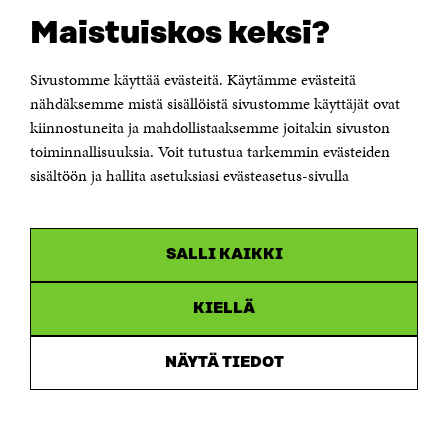
Suomen itsenäisyyden juhlarahasto Sitra
Maistuiskos keksi?
Itämerenkatu 11-13, PL 160,
00181 Helsinki
Sivustomme käyttää evästeitä. Käytämme evästeitä
Puhelin +358 294 618 991
Sähköpostiosoite
nähdäksemme mistä sisällöistä sivustomme käyttäjät ovat
etunimi.sukunimi@sitra.fi tai sitra@sitra.fi
kiinnostuneita ja mahdollistaaksemme joitakin sivuston
Saapumisohjeet
toiminnallisuuksia. Voit tutustua tarkemmin evästeiden
sisältöön ja hallita asetuksiasi evästeasetus-sivulla
Y-tunnus 0202132-3
OLEMME NÄISSÄ SOMEISSA
SALLI KAIKKI
Facebook
Avautuu
uudessa
Linkedin
ikkunassa
KIELLÄ
Avautuu
uudessa
Youtube
ikkunassa
Avautuu
NÄYTÄ TIEDOT
uudessa
Instagram
ikkunassa
Avautuu
uudessa
ikkunassa