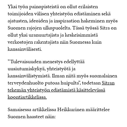
Yksi työn painopisteistä on ollut erilaisten
toimijoiden välisen yhteistyön edistäminen sekä
ajatusten, ideoiden ja inspiraation hakeminen myös
Suomen rajojen ulkopuolelta. Tässä työssä Sitra on
ollut yksi uranuurtajista ja keskeisimmistä
verkostojen rakentajista niin Suomessa kuin
kansainvälisesti.
”Tulevaisuuden menestys edellyttää
uusiutumiskykyä, yhteistyötä ja
kansainvälistymistä. Ilman niitä myös suomalainen
terveydenhuolto putoaa huipulta”, todetaan
Sitran
tekemän yhteistyön edistämistä käsittelevässä
koontiartikkelissa.
Samaisessa artikkelissa Heikkurinen määrittelee
Suomen haasteet näin: