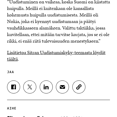
”Uudistuminen on vaikeaa, koska Suomi on kiistatta
huipulla. Meillä ei kuitenkaan ole kansallista
kokemusta huipulla uudistumisesta. Meillä oli
Nokia, joka ei kyennyt uudistumaan ja päätyi
vauhdikkaaseen alamäkeen. Valittu taktiikka, jossa
kuvitellaan, ettei mitään tarvitse korjata, jos se ei ole
rikki, ei enää riitä tulevaisuuden menestykseen.”
Lisätietoa Sitran Uudistumiskyky-teemasta löydät
täältä
.
JAA
J
J
J
J
K
A
A
A
A
O
A
A
A
A
P
F
T
L
S
I
A
W
I
Ä
O
AIHE
C
I
N
H
I