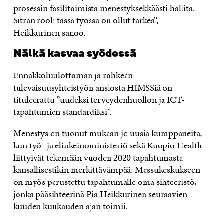
prosessin fasilitoimista menestyksekkäästi hallita.
Sitran rooli tässä työssä on ollut tärkeä”,
Heikkurinen sanoo.
Nälkä kasvaa syödessä
Ennakkoluulottoman ja rohkean
tulevaisuusyhteistyön ansiosta HIMSSiä on
tituleerattu ”uudeksi terveydenhuollon ja ICT-
tapahtumien standardiksi”.
Menestys on tuonut mukaan jo uusia kumppaneita,
kun työ- ja elinkeinoministeriö sekä Kuopio Health
liittyivät tekemään vuoden 2020 tapahtumasta
kansallisestikin merkittävämpää. Messukeskukseen
on myös perustettu tapahtumalle oma sihteeristö,
jonka pääsihteerinä Pia Heikkurinen seuraavien
kuuden kuukauden ajan toimii.