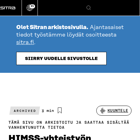
Siirry
FI
suoraan
Vaihda
Hae
sivuston
sisältöön
kieli
Olet Sitran arkistosivulla.
Ajantasaiset
tiedot työstämme löydät osoitteesta
sitra.fi
.
SIIRRY UUDELLE SIVUSTOLLE
Arvioitu
3 min
KUUNTELE
ARCHIVED
lukuaika
TÄMÄ SIVU ON ARKISTOITU JA SAATTAA SISÄLTÄÄ
VANHENTUNUTTA TIETOA
HIMSS-yhteistyön