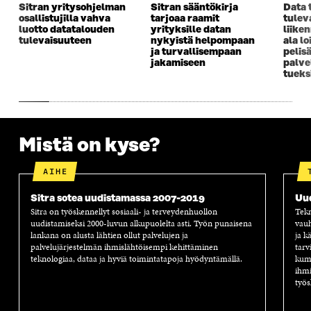
K
U
K
K
Sitran yritysohjelman
Sitran sääntökirja
Data 
U
N
U
K
osallistujilla vahva
tarjoaa raamit
tulev
N
A
N
U
luotto datatalouden
yrityksille datan
liike
A
S
A
N
tulevaisuuteen
nykyistä helpompaan
ala lo
S
S
S
A
ja turvallisempaan
pelis
jakamiseen
palve
S
A
S
S
tueks
A
A
S
A
Mistä on kyse?
AIHE
Sitra sotea uudistamassa 2007-2019
Uu
Sitra on työskennellyt sosiaali- ja terveydenhuollon
Tekn
uudistamiseksi 2000-luvun alkupuolelta asti. Työn punaisena
vauh
lankana on alusta lähtien ollut palvelujen ja
ja k
palvelujärjestelmän ihmislähtöisempi kehittäminen
tarv
teknologiaa, dataa ja hyviä toimintatapoja hyödyntämällä.
kump
ihmi
työs