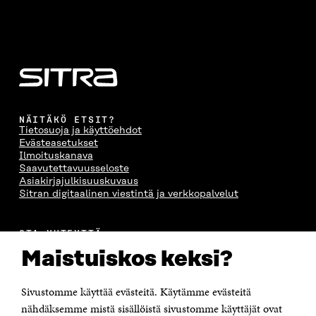
NÄITÄKÖ ETSIT?
Tietosuoja ja käyttöehdot
Evästeasetukset
Ilmoituskanava
Saavutettavuusseloste
Asiakirjajulkisuuskuvaus
Sitran digitaalinen viestintä ja verkkopalvelut
OTA YHTEYTTÄ
Suomen itsenäisyyden juhlarahasto Sitra
Maistuiskos keksi?
Itämerenkatu 11-13, PL 160,
00181 Helsinki
Sivustomme käyttää evästeitä. Käytämme evästeitä
Puhelin +358 294 618 991
Sähköpostiosoite
nähdäksemme mistä sisällöistä sivustomme käyttäjät ovat