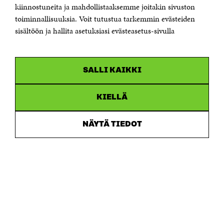
etunimi.sukunimi@sitra.fi tai sitra@sitra.fi
kiinnostuneita ja mahdollistaaksemme joitakin sivuston
toiminnallisuuksia. Voit tutustua tarkemmin evästeiden
Saapumisohjeet
sisältöön ja hallita asetuksiasi evästeasetus-sivulla
Y-tunnus 0202132-3
OLEMME NÄISSÄ SOMEISSA
SALLI KAIKKI
Facebook
Avautuu
uudessa
Linkedin
ikkunassa
KIELLÄ
Avautuu
uudessa
Youtube
ikkunassa
Avautuu
NÄYTÄ TIEDOT
uudessa
Instagram
ikkunassa
Avautuu
uudessa
ikkunassa