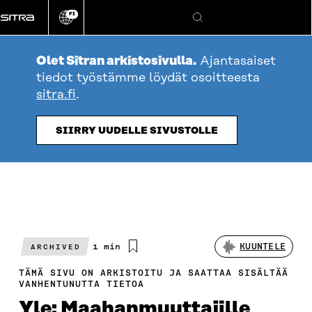
Siirry
FI
suoraan
Vaihda
Hae
sivuston
sisältöön
kieli
Olet Sitran arkistosivulla.
Ajantasaiset
tiedot työstämme löydät osoitteesta
sitra.fi
.
SIIRRY UUDELLE SIVUSTOLLE
Arvioitu
1 min
KUUNTELE
ARCHIVED
lukuaika
TÄMÄ SIVU ON ARKISTOITU JA SAATTAA SISÄLTÄÄ
VANHENTUNUTTA TIETOA
Yle: Maahanmuuttajille