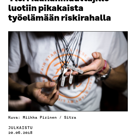
luotiin pikakaista
työelämään riskirahalla
Kuva: Miikka Pirinen / Sitra
JULKAISTU
20.06.2018