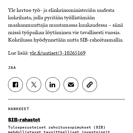
Yle kertoo työ- ja elinkeinoministeriön uudesta
kokeilusta, jolla pyritään työllistämään
maahanmuuttajia muutamassa kuukaudessa – siinä
missä työpaikan löytäminen vie tavallisesti vuosia.
Kokeilussa hyödynnetään uutta SIB-rahoitusmallia.
Lue lisää:
yle.fi/uutiset/3-10265169
JAA
J
J
J
J
K
A
A
A
A
O
A
A
A
A
P
F
T
L
S
I
A
W
I
Ä
O
HANKKEET
C
I
N
H
I
E
T
K
K
A
SIB-rahastot
B
T
E
Ö
R
Tulosperusteiset rahoitussopimukset (SIB)
O
E
D
P
T
mahdollistavat tavoitteelliset investoinnit