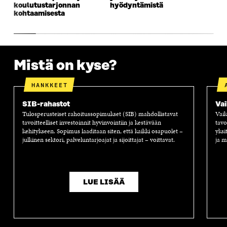
A
S
A
N
koulutustarjonnan
hyödyntämistä
S
S
S
A
kohtaamisesta
S
A
S
S
A
A
S
A
Mistä on kyse?
HANKKEET
SIB-rahastot
Vai
Tulosperusteiset rahoitussopimukset (SIB) mahdollistavat
Vaik
tavoitteelliset investoinnit hyvinvointiin ja kestävään
tavo
kehitykseen. Sopimus laaditaan siten, että kaikki osapuolet –
yksi
julkinen sektori, palveluntarjoajat ja sijoittajat – voittavat.
ja m
LUE LISÄÄ