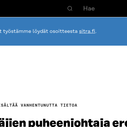
ot työstämme löydät osoitteesta
sitra.fi
.
ISÄLTÄÄ VANHENTUNUTTA TIETOA
äjien puheenjohtaja er