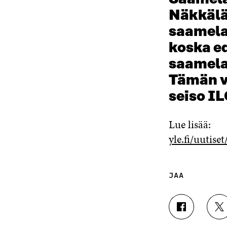
Näkkälä
saamela
koska e
saamela
Tämän v
seiso IL
Lue lisää:
yle.fi/uutis
JAA
J
J
A
A