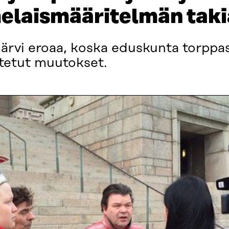
elaismääritelmän taki
järvi eroaa, koska eduskunta torppas
tetut muutokset.