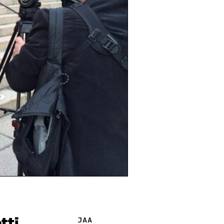
tti
JAA