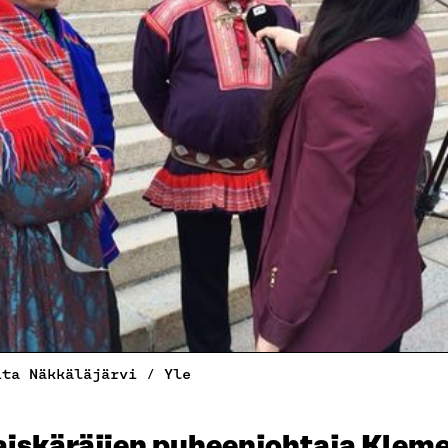
ita Näkkäläjärvi / Yle
iskäräjien puheenjohtaja Kleme