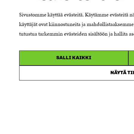
Ilmoituskanava
Saavutettavuusseloste
Sivustomme käyttää evästeitä. Käytämme evästeitä 
Asiakirjajulkisuuskuvaus
käyttäjät ovat kiinnostuneita ja mahdollistaaksemme 
Sitran digitaalinen viestintä ja
tutustua tarkemmin evästeiden sisältöön ja hallita as
verkkopalvelut
SALLI KAIKKI
NÄYTÄ T