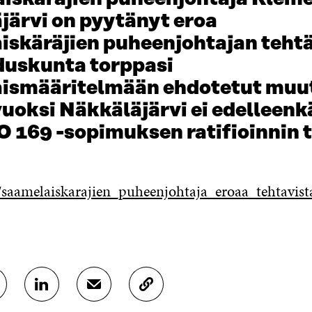
järvi on pyytänyt eroa
iskäräjien puheenjohtajan tehtä
duskunta torppasi
ismääritelmään ehdotetut muu
uoksi Näkkäläjärvi ei edelleen
O 169 -sopimuksen ratifioinnin 
et/saamelaiskarajien_puheenjohtaja_eroaa_tehtav
J
J
K
A
A
O