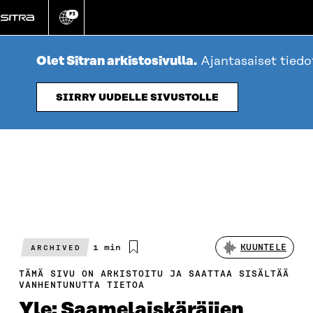
Siirry
FI
suoraan
Vaihda
sivuston
sisältöön
kieli
Olet Sitran arkistosivulla.
Ajantasaiset tied
SIIRRY UUDELLE SIVUSTOLLE
Arvioitu
1 min
KUUNTELE
ARCHIVED
lukuaika
TÄMÄ SIVU ON ARKISTOITU JA SAATTAA SISÄLTÄÄ
VANHENTUNUTTA TIETOA
Yle: Saamelaiskäräjien