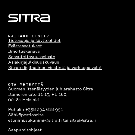
A
NÄITÄKÖ ETSIT?
Tietosuoja ja käyttöehdot
Evästeasetukset
Ilmoituskanava
Saavutettavuusseloste
Asiakirjajulkisuuskuvaus
Sitran digitaalinen viestintä ja verkkopalvelut
OTA YHTEYTTÄ
Suomen itsenäisyyden juhlarahasto Sitra
Itämerenkatu 11-13, PL 160,
00181 Helsinki
Puhelin +358 294 618 991
Sähköpostiosoite
etunimi.sukunimi@sitra.fi tai sitra@sitra.fi
Saapumisohjeet