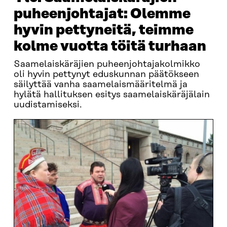
puheenjohtajat: Olemme
hyvin pettyneitä, teimme
kolme vuotta töitä turhaan
Saamelaiskäräjien puheenjohtajakolmikko
oli hyvin pettynyt eduskunnan päätökseen
säilyttää vanha saamelaismääritelmä ja
hylätä hallituksen esitys saamelaiskäräjälain
uudistamiseksi.