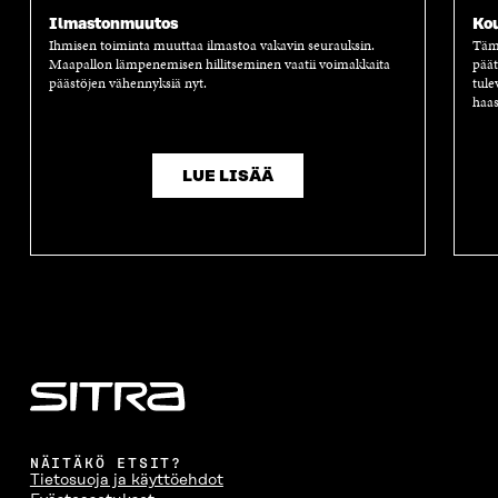
T
U
T
U
K
Ilmastonmuutos
Ko
U
U
U
T
K
Ihmisen toiminta muuttaa ilmastoa vakavin seurauksin.
Tämä
U
U
U
U
I
Maapallon lämpenemisen hillitseminen vaatii voimakkaita
päät
U
U
U
U
päästöjen vähennyksiä nyt.
tule
U
D
U
U
haas
D
E
D
U
E
S
E
D
S
S
S
E
S
A
S
S
LUE LISÄÄ
A
I
A
S
I
K
I
A
K
K
K
I
K
U
K
K
U
N
U
K
N
A
N
U
A
S
A
N
S
S
S
A
S
A
S
S
A
A
S
A
NÄITÄKÖ ETSIT?
Tietosuoja ja käyttöehdot