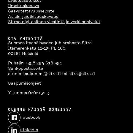
Evästeasetukset
Ilmoituskanava
Saavutettavuusseloste
Asiakirjajulkisuuskuvaus
Sitran digitaalinen viestintä ja verkkopalvelut
OTA YHTEYTTÄ
Suomen itsenäisyyden juhlarahasto Sitra
Itämerenkatu 11-13, PL 160,
00181 Helsinki
Puhelin +358 294 618 991
Sähköpostiosoite
etunimi.sukunimi@sitra.fi tai sitra@sitra.fi
Saapumisohjeet
Y-tunnus 0202132-3
OLEMME NÄISSÄ SOMEISSA
Facebook
Avautuu
uudessa
Linkedin
ikkunassa
Avautuu