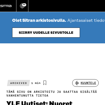
Siirry
FI
suoraan
Vaihda
sivuston
sisältöön
kieli
Olet Sitran arkistosivulla.
Ajantasaiset tied
SIIRRY UUDELLE SIVUSTOLLE
Arvioitu
1 min
KUUNTELE
ARCHIVED
lukuaika
TÄMÄ SIVU ON ARKISTOITU JA SAATTAA SISÄLTÄÄ
VANHENTUNUTTA TIETOA
YLE Uutiset: Nuoret