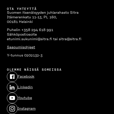
OTA YHTEYTTÄ
Suomen itsenäisyyden juhlarahasto Sitra
Itämerenkatu 11-13, PL 160,
00181 Helsinki
Puhelin +358 294 618 991
Sähköpostiosoite
etunimi.sukunimi@sitra.fi tai sitra@sitra.fi
Saapumisohjeet
Y-tunnus 0202132-3
OLEMME NÄISSÄ SOMEISSA
Facebook
Avautuu
uudessa
Linkedin
ikkunassa
Avautuu
uudessa
Youtube
ikkunassa
Avautuu
uudessa
Instagram
ikkunassa
Avautuu