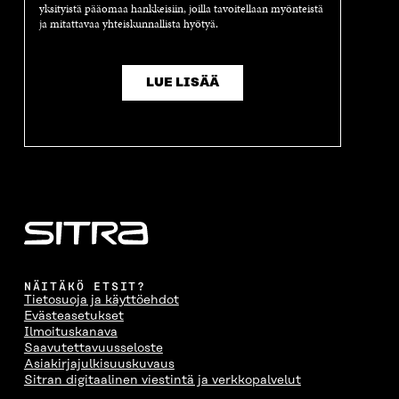
E
S
E
D
yksityistä pääomaa hankkeisiin, joilla tavoitellaan myönteistä
S
S
S
E
ja mitattavaa yhteiskunnallista hyötyä.
S
A
S
S
A
I
A
S
I
K
I
A
LUE LISÄÄ
K
K
K
I
K
U
K
K
U
N
U
K
N
A
N
U
A
S
A
N
S
S
S
A
S
A
S
S
A
A
S
A
NÄITÄKÖ ETSIT?
Tietosuoja ja käyttöehdot
Evästeasetukset
Ilmoituskanava
Saavutettavuusseloste
Asiakirjajulkisuuskuvaus
Sitran digitaalinen viestintä ja verkkopalvelut