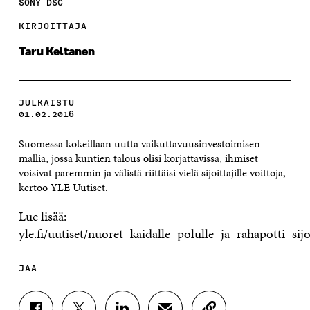
SONY DSC
KIRJOITTAJA
Taru Keltanen
JULKAISTU
01.02.2016
Suomessa kokeillaan uutta vaikuttavuusinvestoimisen
mallia, jossa kuntien talous olisi korjattavissa, ihmiset
voisivat paremmin ja välistä riittäisi vielä sijoittajille voittoja,
kertoo YLE Uutiset.
Lue lisää:
yle.fi/uutiset/nuoret_kaidalle_polulle_ja_rahapotti_s
JAA