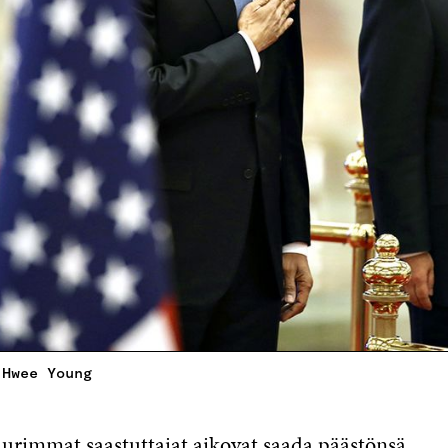
 Hwee Young
rimmat saastuttajat aikovat saada päästönsä