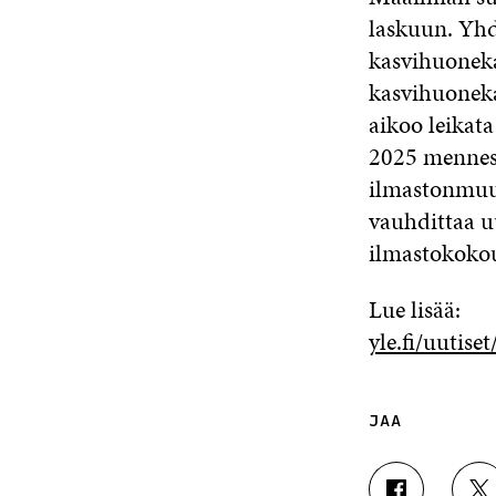
laskuun.
Yhd
kasvihuoneka
kasvihuoneka
aikoo leikat
2025 mennes
ilmastonmuut
vauhdittaa u
ilmastokokou
Lue lisää:
yle.fi/uutis
JAA