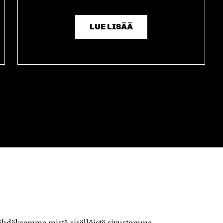
U
U
D
U
E
D
LUE LISÄÄ
S
E
S
S
A
S
I
A
K
I
K
K
U
K
N
U
A
N
S
A
S
S
A
S
A
OTA YHTEYTTÄ
Suomen itsenäisyyden juhlarahasto
Sitra
Itämerenkatu 11-13, PL 160,
00181 Helsinki
nähdäksemme mistä sisällöistä sivustomme