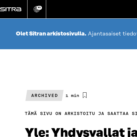
Siirry
suoraan
FI
Vaihda
sivuston
sisältöön
kieli
Olet Sitran arkistosivulla.
Ajantasaiset tied
ARCHIVED
Arvioitu
1 min
lukuaika
TÄMÄ SIVU ON ARKISTOITU JA SAATTAA S
Yle: Yhdysvallat j