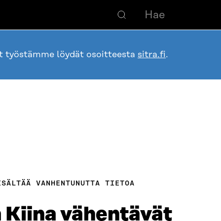
ot työstämme löydät osoitteesta
sitra.fi
.
ISÄLTÄÄ VANHENTUNUTTA TIETOA
a Kiina vähentävät