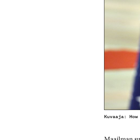
Kuvaaja: How
Maailman suu