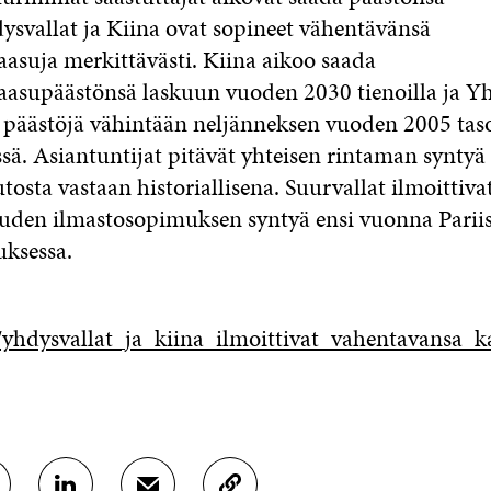
ysvallat ja Kiina ovat sopineet vähentävänsä
asuja merkittävästi. Kiina aikoo saada
asupäästönsä laskuun vuoden 2030 tienoilla ja Yh
a päästöjä vähintään neljänneksen vuoden 2005 tas
sä.
Asiantuntijat pitävät yhteisen rintaman syntyä
osta vastaan historiallisena. Suurvallat ilmoittiv
uden ilmastosopimuksen syntyä ensi vuonna Parii
ksessa.
et/yhdysvallat_ja_kiina_ilmoittivat_vahentavans