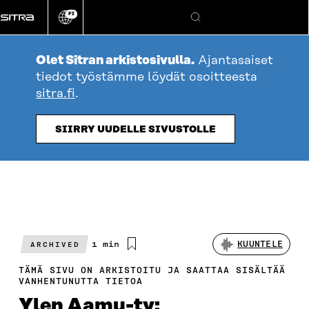
Siirry
FI
suoraan
Vaihda
Hae
sivuston
sisältöön
kieli
Olet Sitran arkistosivulla.
Ajantasaiset
tiedot työstämme löydät osoitteesta
sitra.fi
.
SIIRRY UUDELLE SIVUSTOLLE
Arvioitu
1 min
KUUNTELE
ARCHIVED
lukuaika
TÄMÄ SIVU ON ARKISTOITU JA SAATTAA SISÄLTÄÄ
VANHENTUNUTTA TIETOA
Ylen Aamu-tv: