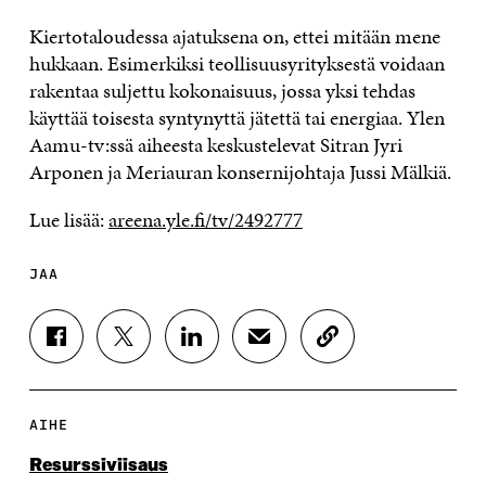
Kiertotaloudessa ajatuksena on, ettei mitään mene
hukkaan. Esimerkiksi teollisuusyrityksestä voidaan
rakentaa suljettu kokonaisuus, jossa yksi tehdas
käyttää toisesta syntynyttä jätettä tai energiaa. Ylen
Aamu-tv:ssä aiheesta keskustelevat Sitran Jyri
Arponen ja Meriauran konsernijohtaja Jussi Mälkiä.
Lue lisää:
areena.yle.fi/tv/2492777
JAA
J
J
J
J
K
A
A
A
A
O
A
A
A
A
P
F
T
L
S
I
A
W
I
Ä
O
AIHE
C
I
N
H
I
E
T
K
K
A
Resurssiviisaus
B
T
E
Ö
R