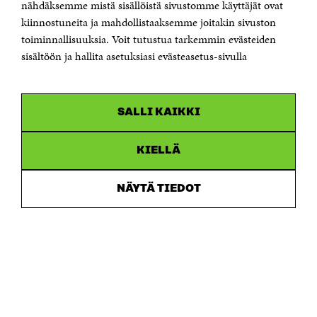
Sähköpostiosoite
nähdäksemme mistä sisällöistä sivustomme käyttäjät ovat
etunimi.sukunimi@sitra.fi tai sitra@sitra.fi
kiinnostuneita ja mahdollistaaksemme joitakin sivuston
Saapumisohjeet
toiminnallisuuksia. Voit tutustua tarkemmin evästeiden
sisältöön ja hallita asetuksiasi evästeasetus-sivulla
Y-tunnus 0202132-3
OLEMME NÄISSÄ SOMEISSA
SALLI KAIKKI
Facebook
Avautuu
uudessa
Linkedin
ikkunassa
KIELLÄ
Avautuu
uudessa
Youtube
ikkunassa
Avautuu
NÄYTÄ TIEDOT
uudessa
Instagram
ikkunassa
Avautuu
uudessa
ikkunassa