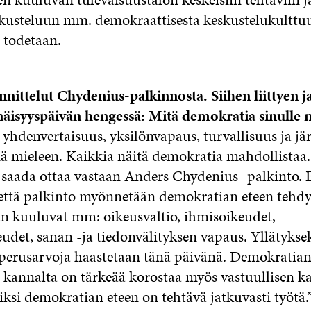
skusteluun mm. demokraattisesta keskustelukulttuur
 todetaan.
ittelut Chydenius-palkinnosta. Siihen liittyen ja
enäisyyspäivän hengessä: Mitä demokratia sinulle 
yhdenvertaisuus, yksilönvapaus, turvallisuus ja jär
 mieleen. Kaikkia näitä demokratia mahdollistaa.
 saada ottaa vastaan Anders Chydenius -palkinto. E
, että palkinto myönnetään demokratian eteen tehdys
 kuuluvat mm: oikeusvaltio, ihmisoikeudet,
eudet, sanan -ja tiedonvälityksen vapaus. Yllätyk
perusarvoja haastetaan tänä päivänä. Demokratia
kannalta on tärkeää korostaa myös vastuullisen ka
iksi demokratian eteen on tehtävä jatkuvasti työtä.