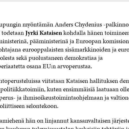
upungin myöntämän Anders Chydenius -palkinn
a todetaan
Jyrki Kataisen
kohdalla hänen toiminee
ministerinä, pääministerinä ja Euroopan komission
htajana eurooppalaisten sisämarkkinoiden ja eur
lesta sekä puolustaneen demokratiaa ja
periaatetta osana EU:n arvoperustaa.
intoperusteluissa viitataan Kataisen hallituksen de
 politiikkatoimiin, kuten ensimmäisiä laatuaan olle
 perus- ja ihmisoikeustoimintaohjelmaan ja valtio
liittiseen selontekoon.
siamiehenä hän on linjannut kansanvaltaisen järjes
n kuuluvan tulevaisuustalon keskeisiin tehtäviin ja