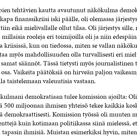
ien tehtävien kautta avautunut näkökulma demok
kapa finanssikriisi iski päälle, oli olemassa järjestys
tiin eikä mielivallalle ollut tilaa. Oli järjestys sille,
 millaisia rooleja eri toimijoilla oli ja niin edespäi
a kriisissä, kun on tiedossa, miten se vallan näkök
taa myös mahdollisuuden olla turvallisesti eri miel
 samat säännöt. Tässä tietysti myös journalistinen 
 osa. Vaikeita päätöksiä on hirveän paljon vaikeam
la taistelemaan valeuutisia vastaan.
ulmani demokratiaan tulee komission ajoilta: Oli
ä 500 miljoonan ihmisen yhteisö tekee kaikkia kos
ä demokraattisesti. Komission työssä oli muuten m
ttejä kuin kotimaan politiikassa siinä mielessä, et
a tapasin ihmisiä. Muistan esimerkiksi hyvin, miten