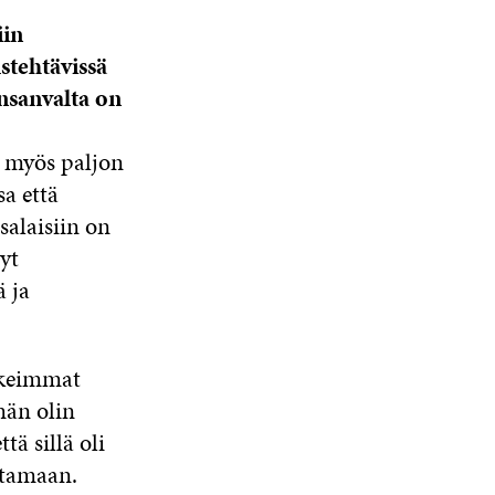
iin
stehtävissä
ansanvalta on
t myös paljon
a että
salaisiin on
yt
ä ja
aikeimmat
män olin
tä sillä oli
stamaan.