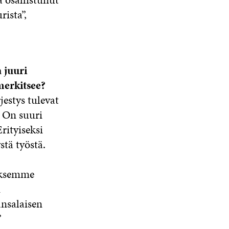
ista”,
 juuri
merkitsee?
jestys tulevat
 On suuri
rityiseksi
tä työstä.
seksemme
n
nsalaisen
”