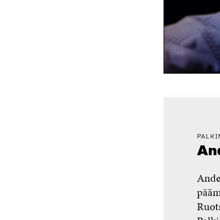
PALKI
And
Ande
päämi
Ruots