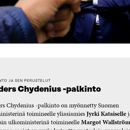
NTO JA SEN PERUSTELUT
ers Chydenius -palkinto
rs Chydenius -palkinto on myönnetty Suomen
nisterinä toimineelle yliasiamies
Jyrki Kataiselle
j
in ulkoministerinä toimineelle
Margot Wallströmi