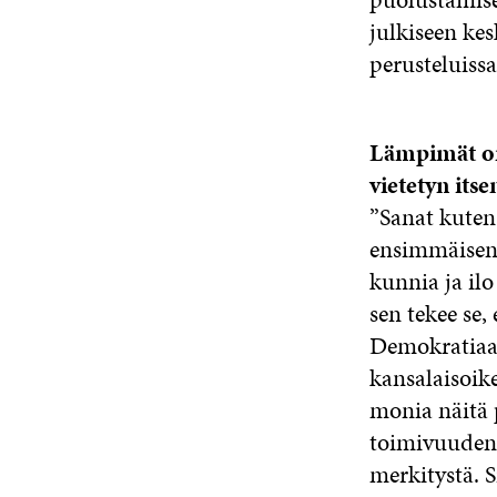
julkiseen ke
perusteluissa
Lämpimät onn
vietetyn its
”Sanat kuten 
ensimmäisenä
kunnia ja ilo
sen tekee se
Demokratiaan
kansalaisoik
monia näitä 
toimivuuden 
merkitystä. S