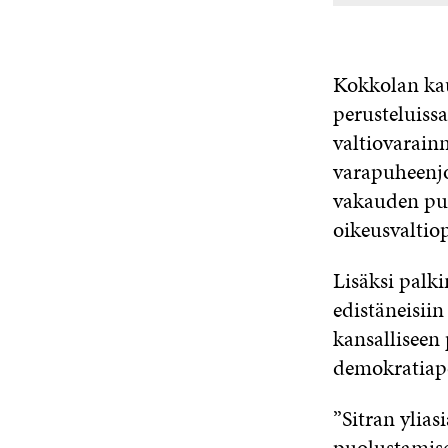
Kokkolan ka
perusteluiss
valtiovarain
varapuheenjo
vakauden puo
oikeusvaltio
Lisäksi palk
edistäneisiin
kansalliseen
demokratiapo
”Sitran ylia
puolustamise