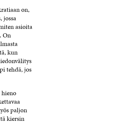
ratiaan on,
, jossa
 miten asioita
n. On
ulmasta
tä, kun
tiedonvälitys
pi tehdä, jos
 hieno
kettavaa
yös paljon
tä kiersin