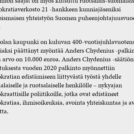
nnon saajat on myös kutsuttu ruotsalais-suomalai
kratiaverkosto 21 -hankkeen kunniajäseniksi
oismaisen yhteistyön Suomen puheenjohtajuusvuo
.
olan kaupunki on kuluvan 400-vuotisjuhlavuoten
iaksi päättänyt myöntää Anders Chydenius -palki
 arvo on 10.000 euroa. Anders Chydenius -säätiön
tuksesta vuoden 2020 palkinto myönnettiin
ratian edistämiseen liittyvästä työstä yhdelle
laiselle ja ruotsalaiselle henkilölle – nykyajan
raattisille poliitikoille, jotka ovat edistäneet
ratiaa, ihmisoikeuksia, avointa yhteiskuntaa ja a
tta.