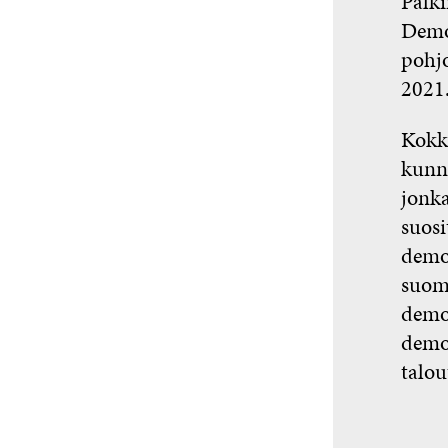
Palki
Demo
pohj
2021
Kokk
kunn
jonka
suosi
demok
suoma
demok
demok
talou