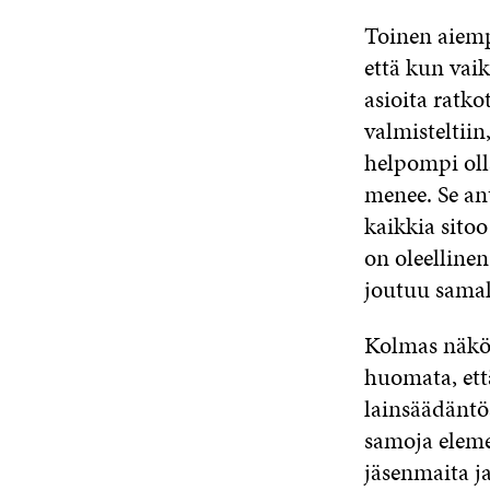
Toinen aiemp
että kun vaik
asioita ratkot
valmisteltiin,
helpompi oll
menee. Se an
kaikkia sitoo
on oleellinen
joutuu samal
Kolmas näkök
huomata, ett
lainsäädäntö
samoja elemen
jäsenmaita j