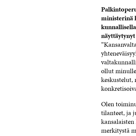
Palkintoperu
ministerinä 
kunnallisella
näyttäytynyt 
”Kansanvalta
yhteneväisyy
valtakunnalli
ollut minulle
keskustelut, 
konkretisoiv
Olen toiminut
tilanteet, ja
kansalaisten 
merkitystä m