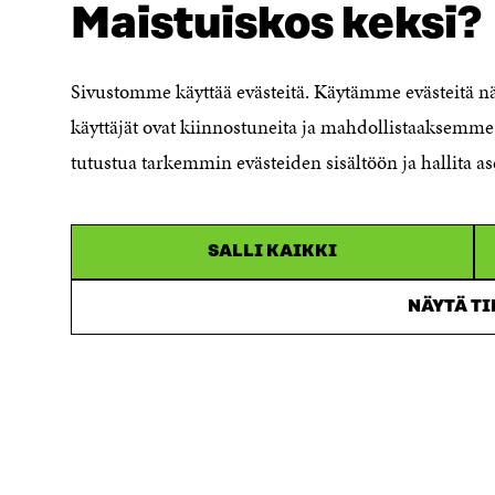
Maistuiskos keksi?
Evästeasetukset
Ilmoituskanava
Saavutettavuusseloste
Sivustomme käyttää evästeitä. Käytämme evästeitä 
Asiakirjajulkisuuskuvaus
käyttäjät ovat kiinnostuneita ja mahdollistaaksemme 
Sitran digitaalinen viestintä ja
tutustua tarkemmin evästeiden sisältöön ja hallita as
verkkopalvelut
SALLI KAIKKI
NÄYTÄ T