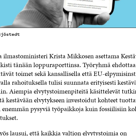
Sjöstedt
a ilmastoministeri Krista Mikkosen asettama Kestäv
kisti tänään loppuraporttinsa. Työryhmä ehdottaa,
ttävät toimet sekä kansallisella että EU-elpymisin
alla rahoituksella tulisi suunnata erityisesti kestä
iin. Aiempia elvytystoimenpiteitä käsittelevät tutk
ttä kestävään elvytykseen investoidut kohteet tuotta
i enemmän pysyviä työpaikkoja kuin fossiilisiin koh
tukset.
s lausui, että kaikkia valtion elvytystoimia on