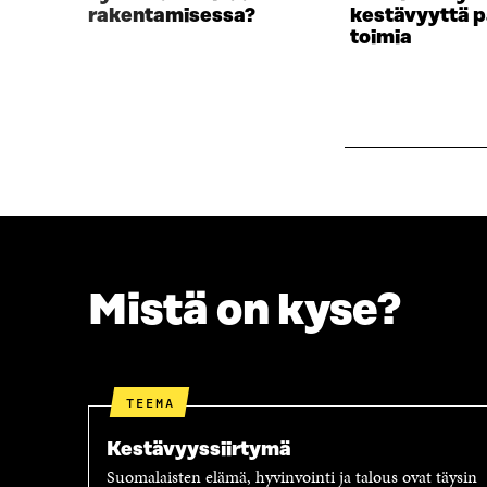
S
A
rakentamisessa?
kestävyyttä p
A
I
toimia
I
K
K
K
K
U
U
N
N
A
A
S
S
S
S
A
A
Mistä on kyse?
TEEMA
Kestävyyssiirtymä
Suomalaisten elämä, hyvinvointi ja talous ovat täysin