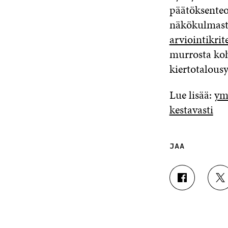
päätöksenteo
näkökulmasta
arviointikrit
murrosta koh
kiertotalous
Lue lisää:
ym.
kestavasti
JAA
J
J
A
A
A
A
F
T
A
W