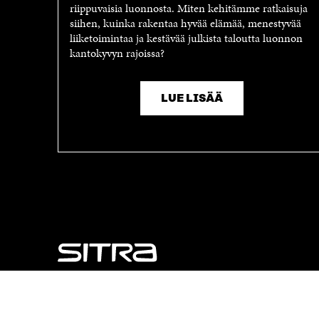
riippuvaisia luonnosta. Miten kehitämme ratkaisuja
siihen, kuinka rakentaa hyvää elämää, menestyvää
liiketoimintaa ja kestävää julkista taloutta luonnon
kantokyvyn rajoissa?
LUE LISÄÄ
NÄITÄKÖ ETSIT?
Tietosuoja ja käyttöehdot