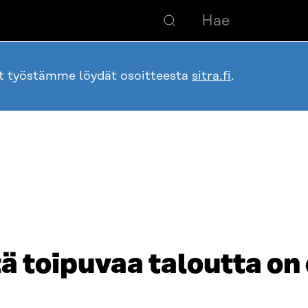
ot työstämme löydät osoitteesta
sitra.fi
.
ä toipuvaa taloutta on