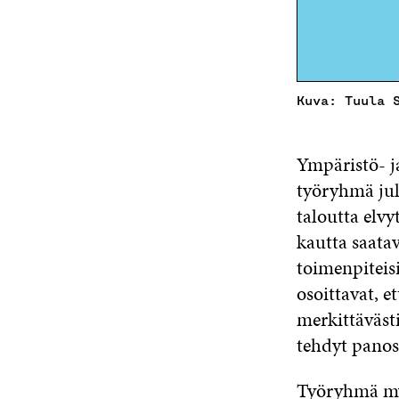
Kuva: Tuula 
Ympäristö- j
työryhmä jul
taloutta elvy
kautta saatav
toimenpiteis
osoittavat, e
merkittäväst
tehdyt panos
Työryhmä myö