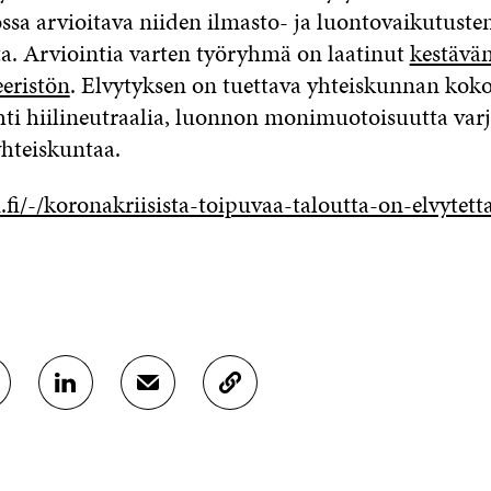
ssa arvioitava niiden ilmasto- ja luontovaikutuste
. Arviointia varten työryhmä on laatinut
kestävän
eeristön
. Elvytyksen on tuettava yhteiskunnan koko
ti hiilineutraalia, luonnon monimuotoisuutta varj
yhteiskuntaa.
fi/-/koronakriisista-toipuvaa-taloutta-on-elvytett
J
J
K
A
A
O
A
A
P
L
S
I
I
Ä
O