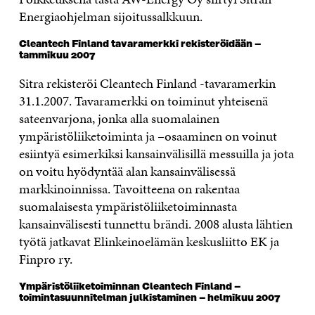
Energiaohjelman sijoitussalkkuun.
Cleantech Finland tavaramerkki rekisteröidään –
tammikuu 2007
Sitra rekisteröi Cleantech Finland -tavaramerkin
31.1.2007. Tavaramerkki on toiminut yhteisenä
sateenvarjona, jonka alla suomalainen
ympäristöliiketoiminta ja –osaaminen on voinut
esiintyä esimerkiksi kansainvälisillä messuilla ja jota
on voitu hyödyntää alan kansainvälisessä
markkinoinnissa. Tavoitteena on rakentaa
suomalaisesta ympäristöliiketoiminnasta
kansainvälisesti tunnettu brändi. 2008 alusta lähtien
työtä jatkavat Elinkeinoelämän keskusliitto EK ja
Finpro ry.
Ympäristöliiketoiminnan Cleantech Finland –
toimintasuunnitelman julkistaminen – helmikuu 2007