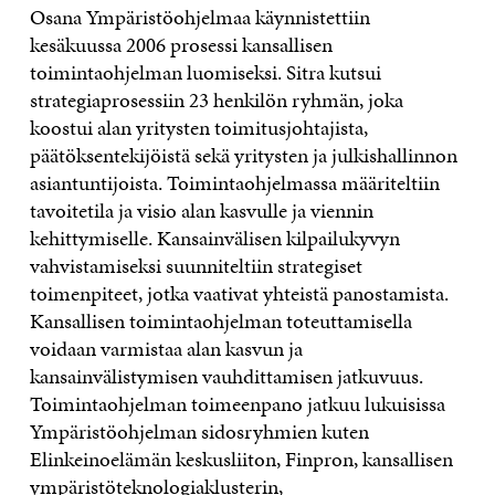
Osana Ympäristöohjelmaa käynnistettiin
kesäkuussa 2006 prosessi kansallisen
toimintaohjelman luomiseksi. Sitra kutsui
strategiaprosessiin 23 henkilön ryhmän, joka
koostui alan yritysten toimitusjohtajista,
päätöksentekijöistä sekä yritysten ja julkishallinnon
asiantuntijoista. Toimintaohjelmassa määriteltiin
tavoitetila ja visio alan kasvulle ja viennin
kehittymiselle. Kansainvälisen kilpailukyvyn
vahvistamiseksi suunniteltiin strategiset
toimenpiteet, jotka vaativat yhteistä panostamista.
Kansallisen toimintaohjelman toteuttamisella
voidaan varmistaa alan kasvun ja
kansainvälistymisen vauhdittamisen jatkuvuus.
Toimintaohjelman toimeenpano jatkuu lukuisissa
Ympäristöohjelman sidosryhmien kuten
Elinkeinoelämän keskusliiton, Finpron, kansallisen
ympäristöteknologiaklusterin,