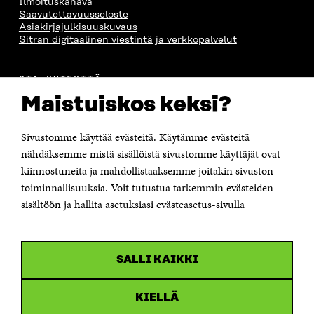
Ilmoituskanava
Saavutettavuusseloste
Asiakirjajulkisuuskuvaus
Sitran digitaalinen viestintä ja verkkopalvelut
OTA YHTEYTTÄ
Suomen itsenäisyyden juhlarahasto Sitra
Maistuiskos keksi?
Itämerenkatu 11-13, PL 160,
00181 Helsinki
Sivustomme käyttää evästeitä. Käytämme evästeitä
Puhelin +358 294 618 991
Sähköpostiosoite
nähdäksemme mistä sisällöistä sivustomme käyttäjät ovat
etunimi.sukunimi@sitra.fi tai sitra@sitra.fi
kiinnostuneita ja mahdollistaaksemme joitakin sivuston
toiminnallisuuksia. Voit tutustua tarkemmin evästeiden
Saapumisohjeet
sisältöön ja hallita asetuksiasi evästeasetus-sivulla
Y-tunnus 0202132-3
OLEMME NÄISSÄ SOMEISSA
SALLI KAIKKI
Facebook
Avautuu
uudessa
Linkedin
ikkunassa
KIELLÄ
Avautuu
uudessa