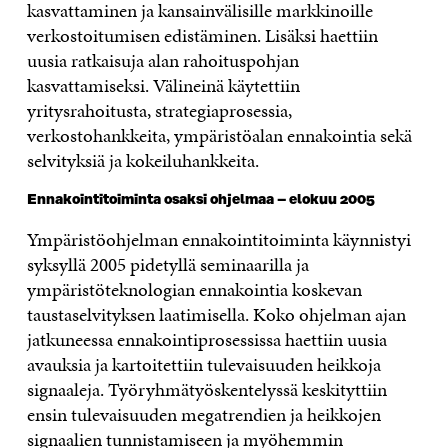
kasvattaminen ja kansainvälisille markkinoille
verkostoitumisen edistäminen. Lisäksi haettiin
uusia ratkaisuja alan rahoituspohjan
kasvattamiseksi. Välineinä käytettiin
yritysrahoitusta, strategiaprosessia,
verkostohankkeita, ympäristöalan ennakointia sekä
selvityksiä ja kokeiluhankkeita.
Ennakointitoiminta osaksi ohjelmaa – elokuu 2005
Ympäristöohjelman ennakointitoiminta käynnistyi
syksyllä 2005 pidetyllä seminaarilla ja
ympäristöteknologian ennakointia koskevan
taustaselvityksen laatimisella. Koko ohjelman ajan
jatkuneessa ennakointiprosessissa haettiin uusia
avauksia ja kartoitettiin tulevaisuuden heikkoja
signaaleja. Työryhmätyöskentelyssä keskityttiin
ensin tulevaisuuden megatrendien ja heikkojen
signaalien tunnistamiseen ja myöhemmin