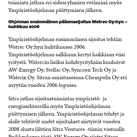
toiminta jatkuu eri sidosryhmien vetäminä myös
Ympäristöohjelman päättymisen jälkeen.
Ohjelman ensimmäinen pääomasijoitus Watrec Oy:hyn –
huhtikuu 2006
Ympäristöohjelman ensimmäinen sijoitus tehtiin
Watrec Oy:hyn huhtikuussa 2006.
Ympäristöohjelman salkkuun kertyi kaikkiaan viisi
yritystä. Watrecin lisäksi kohdeyrityksiin kuuluivat
AW-Energy Oy, Stellac Oy, Syncron Tech Oy ja
Waterix Oy. Sitran omistusosuus Chempolis Oy:stä
myytiin vuoden 2006 lopussa.
Sitra jatkaa sijoitustoimintaa ympäristö- ja
energiasektoreilla myös Ympäristöohjelman
päättymisen jälkeen. Ympäristöohjelman tehdyt ja
alalle tehtävät uudet sijoitukset siirtyivät vuoden
2008 alusta lähtien Sitra Ventures -tiimin vastuulle.
Poikkeuksena tästä AW-Energy Oy siirtyi Sitran