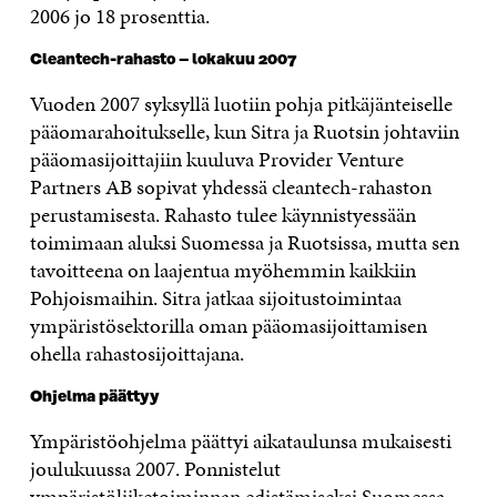
2006 jo 18 prosenttia.
Cleantech-rahasto – lokakuu 2007
Vuoden 2007 syksyllä luotiin pohja pitkäjänteiselle
pääomarahoitukselle, kun Sitra ja Ruotsin johtaviin
pääomasijoittajiin kuuluva Provider Venture
Partners AB sopivat yhdessä cleantech-rahaston
perustamisesta. Rahasto tulee käynnistyessään
toimimaan aluksi Suomessa ja Ruotsissa, mutta sen
tavoitteena on laajentua myöhemmin kaikkiin
Pohjoismaihin. Sitra jatkaa sijoitustoimintaa
ympäristösektorilla oman pääomasijoittamisen
ohella rahastosijoittajana.
Ohjelma päättyy
Ympäristöohjelma päättyi aikataulunsa mukaisesti
joulukuussa 2007. Ponnistelut
ympäristöliiketoiminnan edistämiseksi Suomessa