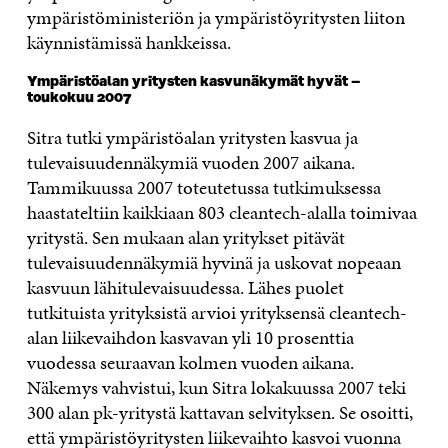
ympäristöministeriön ja ympäristöyritysten liiton
käynnistämissä hankkeissa.
Ympäristöalan yritysten kasvunäkymät hyvät –
toukokuu 2007
Sitra tutki ympäristöalan yritysten kasvua ja
tulevaisuudennäkymiä vuoden 2007 aikana.
Tammikuussa 2007 toteutetussa tutkimuksessa
haastateltiin kaikkiaan 803 cleantech-alalla toimivaa
yritystä. Sen mukaan alan yritykset pitävät
tulevaisuudennäkymiä hyvinä ja uskovat nopeaan
kasvuun lähitulevaisuudessa. Lähes puolet
tutkituista yrityksistä arvioi yrityksensä cleantech-
alan liikevaihdon kasvavan yli 10 prosenttia
vuodessa seuraavan kolmen vuoden aikana.
Näkemys vahvistui, kun Sitra lokakuussa 2007 teki
300 alan pk-yritystä kattavan selvityksen. Se osoitti,
että ympäristöyritysten liikevaihto kasvoi vuonna