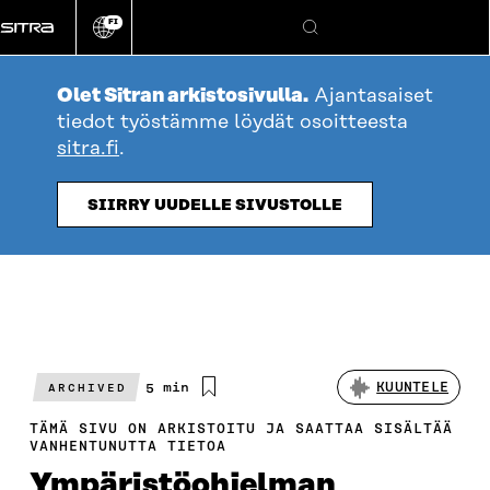
Siirry
FI
suoraan
Vaihda
Hae
sivuston
sisältöön
kieli
Olet Sitran arkistosivulla.
Ajantasaiset
tiedot työstämme löydät osoitteesta
sitra.fi
.
SIIRRY UUDELLE SIVUSTOLLE
Arvioitu
5 min
KUUNTELE
ARCHIVED
lukuaika
TÄMÄ SIVU ON ARKISTOITU JA SAATTAA SISÄLTÄÄ
VANHENTUNUTTA TIETOA
Ympäristöohjelman