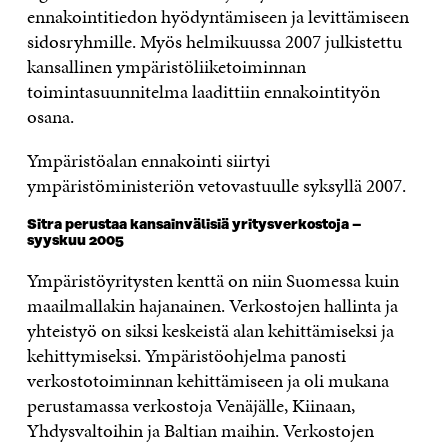
ennakointitiedon hyödyntämiseen ja levittämiseen
sidosryhmille. Myös helmikuussa 2007 julkistettu
kansallinen ympäristöliiketoiminnan
toimintasuunnitelma laadittiin ennakointityön
osana.
Ympäristöalan ennakointi siirtyi
ympäristöministeriön vetovastuulle syksyllä 2007.
Sitra perustaa kansainvälisiä yritysverkostoja –
syyskuu 2005
Ympäristöyritysten kenttä on niin Suomessa kuin
maailmallakin hajanainen. Verkostojen hallinta ja
yhteistyö on siksi keskeistä alan kehittämiseksi ja
kehittymiseksi. Ympäristöohjelma panosti
verkostotoiminnan kehittämiseen ja oli mukana
perustamassa verkostoja Venäjälle, Kiinaan,
Yhdysvaltoihin ja Baltian maihin. Verkostojen