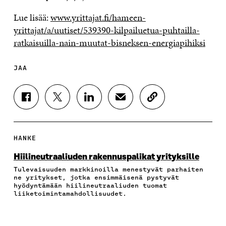
Lue lisää:
www.yrittajat.fi/hameen-
yrittajat/a/uutiset/539390-kilpailuetua-puhtailla-
ratkaisuilla-nain-muutat-bisneksen-energiapihiksi
JAA
J
J
J
J
K
A
A
A
A
O
A
A
A
A
P
F
T
L
S
I
A
W
I
Ä
O
HANKE
C
I
N
H
I
E
T
K
K
A
Hiilineutraaliuden rakennuspalikat yrityksille
B
T
E
Ö
R
Tulevaisuuden markkinoilla menestyvät parhaiten
O
E
D
P
T
ne yritykset, jotka ensimmäisenä pystyvät
O
R
I
O
I
hyödyntämään hiilineutraaliuden tuomat
K
I
N
S
K
liiketoimintamahdollisuudet.
I
S
I
T
K
S
S
S
I
E
S
Ä
S
L
L