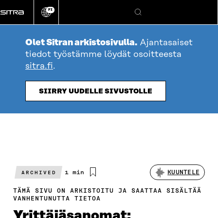
Siirry
FI
suoraan
Vaihda
Hae
sivuston
sisältöön
kieli
Olet Sitran arkistosivulla.
Ajantasaiset
tiedot työstämme löydät osoitteesta
sitra.fi
.
SIIRRY UUDELLE SIVUSTOLLE
Arvioitu
1 min
KUUNTELE
ARCHIVED
lukuaika
TÄMÄ SIVU ON ARKISTOITU JA SAATTAA SISÄLTÄÄ
VANHENTUNUTTA TIETOA
Yrittäjäsanomat: