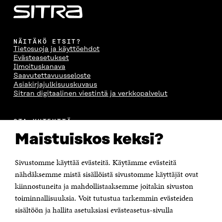
NÄITÄKÖ ETSIT?
Tietosuoja ja käyttöehdot
Evästeasetukset
Ilmoituskanava
Saavutettavuusseloste
Asiakirjajulkisuuskuvaus
Sitran digitaalinen viestintä ja verkkopalvelut
OTA YHTEYTTÄ
Suomen itsenäisyyden juhlarahasto Sitra
Maistuiskos keksi?
Itämerenkatu 11-13, PL 160,
00181 Helsinki
Sivustomme käyttää evästeitä. Käytämme evästeitä
Puhelin +358 294 618 991
Sähköpostiosoite
nähdäksemme mistä sisällöistä sivustomme käyttäjät ovat
etunimi.sukunimi@sitra.fi tai sitra@sitra.fi
kiinnostuneita ja mahdollistaaksemme joitakin sivuston
toiminnallisuuksia. Voit tutustua tarkemmin evästeiden
Saapumisohjeet
sisältöön ja hallita asetuksiasi evästeasetus-sivulla
Y-tunnus 0202132-3