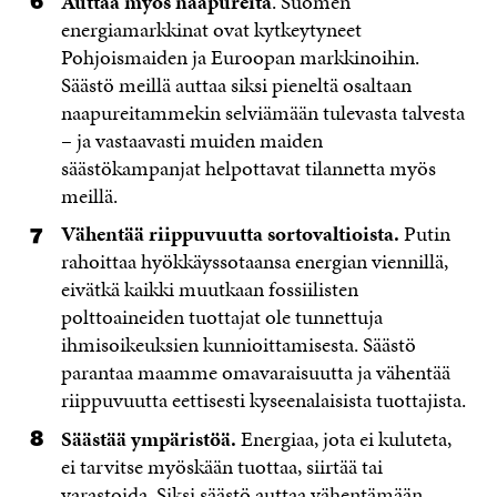
Auttaa myös naapureita
. Suomen
energiamarkkinat ovat kytkeytyneet
Pohjoismaiden ja Euroopan markkinoihin.
Säästö meillä auttaa siksi pieneltä osaltaan
naapureitammekin selviämään tulevasta talvesta
– ja vastaavasti muiden maiden
säästökampanjat helpottavat tilannetta myös
meillä.
Vähentää riippuvuutta sortovaltioista.
Putin
rahoittaa hyökkäyssotaansa energian viennillä,
eivätkä kaikki muutkaan fossiilisten
polttoaineiden tuottajat ole tunnettuja
ihmisoikeuksien kunnioittamisesta. Säästö
parantaa maamme omavaraisuutta ja vähentää
riippuvuutta eettisesti kyseenalaisista tuottajista.
Säästää ympäristöä.
Energiaa, jota ei kuluteta,
ei tarvitse myöskään tuottaa, siirtää tai
varastoida. Siksi säästö auttaa vähentämään