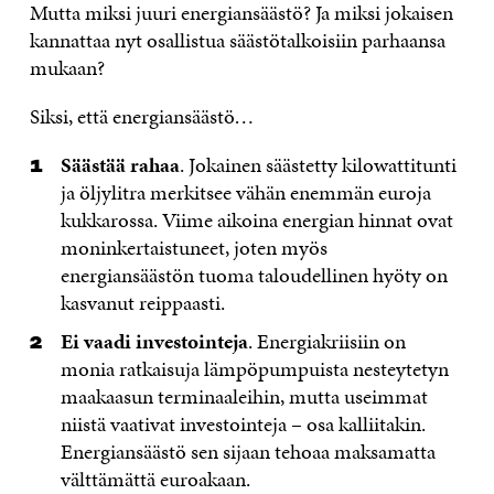
Mutta miksi juuri energiansäästö? Ja miksi jokaisen
kannattaa nyt osallistua säästötalkoisiin parhaansa
mukaan?
Siksi, että energiansäästö…
Säästää rahaa
. Jokainen säästetty kilowattitunti
ja öljylitra merkitsee vähän enemmän euroja
kukkarossa. Viime aikoina energian hinnat ovat
moninkertaistuneet, joten myös
energiansäästön tuoma taloudellinen hyöty on
kasvanut reippaasti.
Ei vaadi investointeja
. Energiakriisiin on
monia ratkaisuja lämpöpumpuista nesteytetyn
maakaasun terminaaleihin, mutta useimmat
niistä vaativat investointeja – osa kalliitakin.
Energiansäästö sen sijaan tehoaa maksamatta
välttämättä euroakaan.