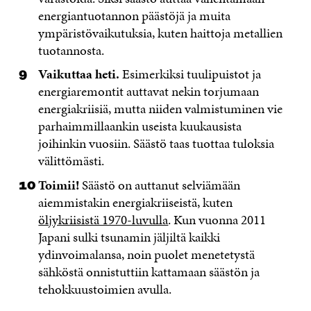
energiantuotannon päästöjä ja muita
ympäristövaikutuksia, kuten haittoja metallien
tuotannosta.
Vaikuttaa heti.
Esimerkiksi tuulipuistot ja
energiaremontit auttavat nekin torjumaan
energiakriisiä, mutta niiden valmistuminen vie
parhaimmillaankin useista kuukausista
joihinkin vuosiin. Säästö taas tuottaa tuloksia
välittömästi.
Toimii!
Säästö on auttanut selviämään
aiemmistakin energiakriiseistä, kuten
öljykriisistä 1970-luvulla
. Kun vuonna 2011
Japani sulki tsunamin jäljiltä kaikki
ydinvoimalansa, noin puolet menetetystä
sähköstä onnistuttiin kattamaan säästön ja
tehokkuustoimien avulla.