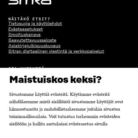
NÄITÄKÖ ETSIT?
Tietosuoja ja käyttöehdot
Evästeasetukset
Ilmoituskanava
Saavutettavuusseloste
Asiakirjajulkisuuskuvaus
Sitran digitaalinen viestintä ja verkkopalvelut
OTA YHTEYTTÄ
Suomen itsenäisyyden juhlarahasto Sitra
Maistuiskos keksi?
Itämerenkatu 11-13, PL 160,
00181 Helsinki
Sivustomme käyttää evästeitä. Käytämme evästeitä
Puhelin +358 294 618 991
Sähköpostiosoite
nähdäksemme mistä sisällöistä sivustomme käyttäjät ovat
etunimi.sukunimi@sitra.fi tai sitra@sitra.fi
kiinnostuneita ja mahdollistaaksemme joitakin sivuston
toiminnallisuuksia. Voit tutustua tarkemmin evästeiden
Saapumisohjeet
sisältöön ja hallita asetuksiasi evästeasetus-sivulla
Y-tunnus 0202132-3