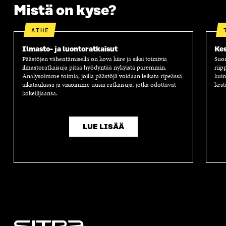
Mistä on kyse?
AIHE
Ilmasto- ja luontoratkaisut
Kes
Päästöjen vähentämisellä on kova kiire ja siksi toimivia
Suom
ilmastoratkaisuja pitää hyödyntää nykyistä paremmin.
riip
Analysoimme toimia, joilla päästöjä voidaan leikata ripeässä
kuin
aikataulussa ja visioimme uusia ratkaisuja, jotka odottavat
kest
kokeilijaansa.
LUE LISÄÄ