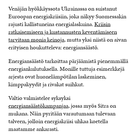
Venäjän hyökkäyssota Ukrainassa on suistanut
Euroopan energiakriisiin, joka näkyy Suomessakin
rajusti kallistuneina energialaskuina.
Kriisin
ratkaisemiseen ja kustannusten keventämiseen
tarvitaan monia keinoja
, mutta yksi niistä on aivan
erityisen houkutteleva: energiansäästö.
Energiansäästö tarkoittaa pärjäämistä pienemmällä
energiankulutuksella. Monille tuttuja esimerkkejä
arjesta ovat huonelämpötilan laskeminen,
kimppakyydit ja rivakat suihkut.
Valtio valmistelee syksyksi
energiansäästökampanjaa
, jossa myös Sitra on
mukana. Näin pyritään varautumaan tulevaan
talveen, jolloin energiakriisi uhkaa koetella
maatamme ankarasti.