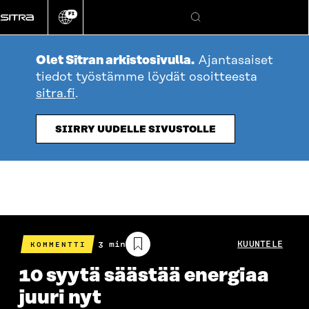
Siirry
FI
suoraan
Vaihda
Hae
sivuston
sisältöön
kieli
Olet Sitran arkistosivulla.
Ajantasaiset
tiedot työstämme löydät osoitteesta
sitra.fi
.
SIIRRY UUDELLE SIVUSTOLLE
Arvioitu
3 min
KUUNTELE
KOMMENTTI
lukuaika
10 syytä säästää energiaa
juuri nyt