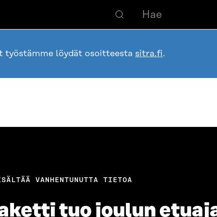
ot työstämme löydät osoitteesta
sitra.fi
.
ISÄLTÄÄ VANHENTUNUTTA TIETOA
ketti tuo joulun etuaj