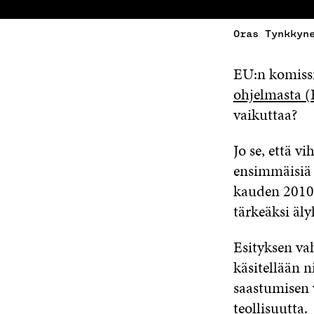
Oras Tynkkyn
EU:n komissi
ohjelmasta 
vaikuttaa?
Jo se, että v
ensimmäisiä 
kauden 2010
tärkeäksi älyl
Esityksen va
käsitellään 
saastumisen v
teollisuutta.