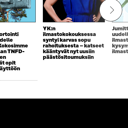
YK:n
Jumit
ortointi
ilmastokokouksessa
uudel
delle
syntyi karvas sopu
ilmas
 Kokosimme
rahoituksesta – katseet
kysym
lan TNFD-
kääntyvät nyt uusiin
ilmas
sen
päästösitoumuksiin
t opit
käyttöön