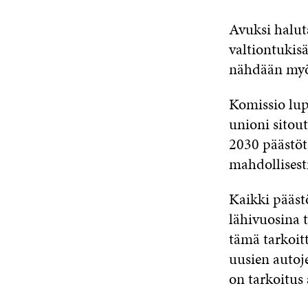
Avuksi halut
valtiontukis
nähdään myös
Komissio lupa
unioni sitou
2030 päästöta
mahdollisesti
Kaikki pääst
lähivuosina 
tämä tarkoit
uusien autoje
on tarkoitus