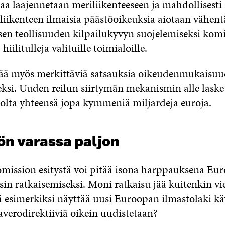
a laajennetaan meriliikenteeseen ja mahdollisesti
oliikenteen ilmaisia päästöoikeuksia aiotaan vähent
en teollisuuden kilpailukyvyn suojelemiseksi komis
iilitulleja valituille toimialoille.
ltää myös merkittäviä satsauksia oikeudenmukaisu
ksi. Uuden reilun siirtymän mekanismin alle laske
violta yhteensä jopa kymmeniä miljardeja euroja.
ön varassa paljon
mission esitystä voi pitää isona harppauksena Eu
sin ratkaisemiseksi. Moni ratkaisu jää kuitenkin vi
ä esimerkiksi näyttää uusi Euroopan ilmastolaki k
averodirektiiviä oikein uudistetaan?