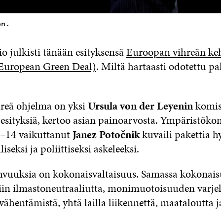
en.
o julkisti tänään esityksensä
Euroopan vihreän ke
(European Green Deal)
. Miltä hartaasti odotettu pa
ihreä ohjelma on yksi
Ursula von der Leyenin
komis
esityksiä, kertoo asian painoarvosta. Ympäristöko
–14 vaikuttanut
Janez Potočnik
kuvaili pakettia h
liseksi ja poliittiseksi askeleeksi.
hvuuksia on kokonaisvaltaisuus. Samassa kokonai
niin ilmastoneutraaliutta, monimuotoisuuden varje
ähentämistä, yhtä lailla liikennettä, maataloutta j