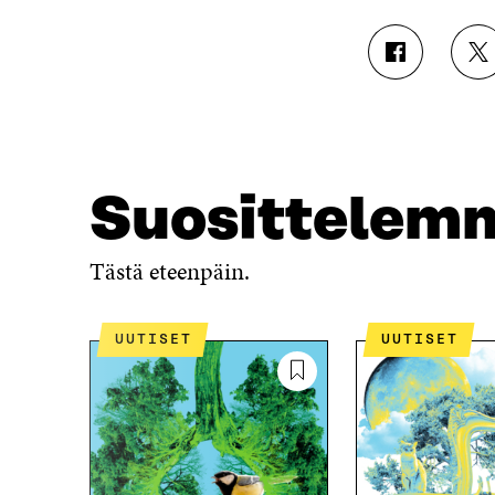
J
J
A
A
A
A
F
T
A
W
C
I
E
T
Suosittelem
B
T
O
E
O
R
Tästä eteenpäin.
K
I
I
S
S
S
UUTISET
UUTISET
S
Ä
A
A
A
V
V
A
A
U
U
T
T
U