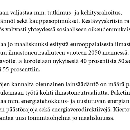
aan valjastaa mm. tutkimus- ja kehitysrahoitus,
äännöt sekä kauppasopimukset. Kestävyyskriisin r
 vahvasti yhteydessä sosiaaliseen oikeudenmukai
a jo maaliskuuksi esitystä eurooppalaisesta ilmasto
tuu ilmastoneutraaliuteen vuoteen 2050 mennessä
voitetta korotetaan nykyisestä 40 prosentista 50:ee
 55 prosenttiin.
öjen kannalta olennainen lainsäädäntö on määrä pä
tukemaan työtä kohti ilmastoneutraaliutta. Paket
taa mm. energiatehokkuus- ja uusiutuvan energian d
n päästörajoja sekä energiaverodirektiivejä. Kiert
 antaa uusi toimintaohjelma jo maaliskuussa.