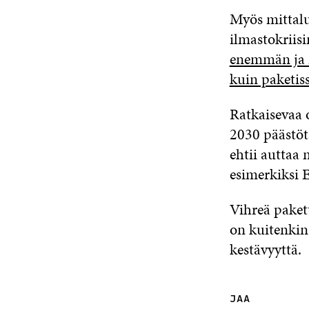
Myös mittalu
ilmastokriis
enemmän ja
kuin paketiss
Ratkaisevaa 
2030 päästöta
ehtii auttaa 
esimerkiksi
Vihreä pakett
on kuitenkin
kestävyyttä.
JAA