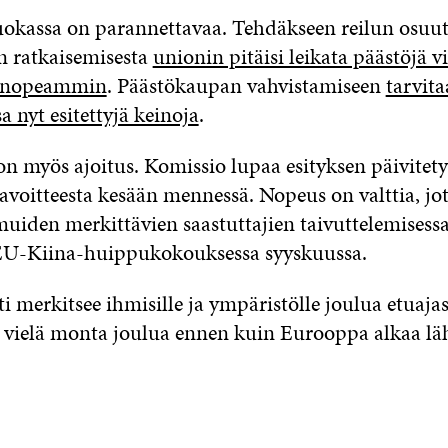
okassa on parannettavaa. Tehdäkseen reilun osuu
in ratkaisemisesta
unionin pitäisi leikata päästöjä vi
 nopeammin
. Päästökaupan vahvistamiseen
tarvit
a nyt esitettyjä keinoja
.
on myös ajoitus. Komissio lupaa esityksen päivitet
voitteesta kesään mennessä. Nopeus on valttia, jot
muiden merkittävien saastuttajien taivuttelemisessa
 EU-Kiina-huippukokouksessa syyskuussa.
i merkitsee ihmisille ja ympäristölle joulua etuaja
 vielä monta joulua ennen kuin Eurooppa alkaa lä