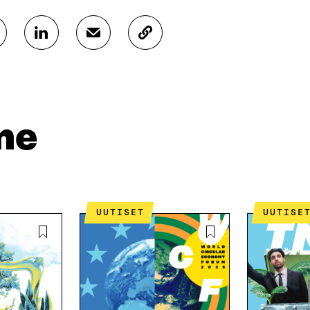
J
J
K
A
A
O
A
A
P
L
S
I
I
Ä
O
N
H
I
K
K
A
me
E
Ö
R
D
P
T
I
O
I
N
S
K
I
T
K
S
I
E
UUTISET
UUTISE
S
L
L
Ä
L
I
A
A
N
V
A
L
A
V
I
U
A
N
T
U
K