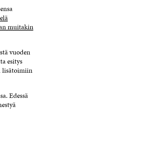
tensa
elä
aan muitakin
ystä vuoden
ta esitys
 lisätoimiin
ssa. Edessä
hestyä