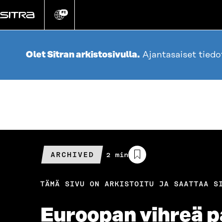
Siirry
suoraan
FI
Vaihda
sivuston
sisältöön
kieli
Olet Sitran arkistosivulla.
Ajantasaiset tied
ARCHIVED
Arvioitu
2 min
lukuaika
TÄMÄ SIVU ON ARKISTOITU JA SAATTAA S
Euroopan vihreä pa