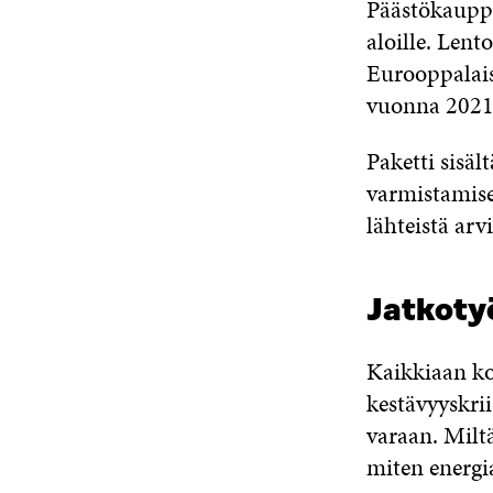
Päästökauppa
aloille. Lent
Eurooppalais
vuonna 2021 h
Paketti sisä
varmistamise
lähteistä ar
Jatkoty
Kaikkiaan ko
kestävyyskrii
varaan. Milt
miten energi