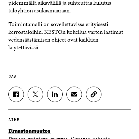
pidemmällä aikavälillä ja suhteuttaa kulutus
taloyhtiön asukasmäärään.
Toimintamalli on sovellettavissa erityisesti
kerrostaloihin. KESTOn kokeilua varten laatimat
vedensäästämisen ohjeet
ovat kaikkien
käytettävissä.
JAA
J
J
J
J
K
A
A
A
A
O
A
A
A
A
P
F
T
L
S
I
A
W
I
Ä
O
AIHE
C
I
N
H
I
E
T
K
K
A
Ilmastonmuutos
B
T
E
Ö
R
Ihmisen toiminta muuttaa ilmastoa vakavin