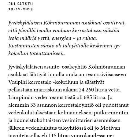
JULKAISTU
19.12.2013
Jyväskyläläisen Köhniönrannan asukkaat osoittivat,
että pienillä teoilla voidaan kerrostalossa säästää
isoja määriä vettä, energiaa – ja rahaa.
Kustannusten säästö oli taloyhtiölle keskeinen syy
kokeilun toteuttamiseen.
Jyväskyläläisen asunto-osakeyhtiö Köhniönrannan
asukkaat lähtivät innolla mukaan resurssiviisaaseen
Vesipihi kerrostalo -kokeiluun ja säästivät
pelkästään marraskuun aikana 24 260 litraa vettä.
Lämpimän veden osuus tästä oli 695 litraa. Jo
aiemmin 33 asunnon kerrostaloyhtiö oli pudottanut
vedenkulutuksestaan kolmanneksen: putkiremontin
ja huoneistokohtaisten vesimittarien asennuksen
jälkeen vedenkulutus taloyhtiössä oli jo Motivan
tavoitetasolla, eli 115 litraa vuorokaudessa per