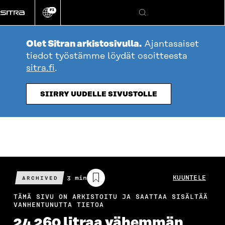
Siirry
FI
suoraan
Vaihda
Hae
sivuston
sisältöön
kieli
Olet Sitran arkistosivulla.
Ajantasaiset
tiedot työstämme löydät osoitteesta
sitra.fi
.
SIIRRY UUDELLE SIVUSTOLLE
Arvioitu
3 min
KUUNTELE
ARCHIVED
lukuaika
TÄMÄ SIVU ON ARKISTOITU JA SAATTAA SISÄLTÄÄ
VANHENTUNUTTA TIETOA
24 260 litraa vähemmän