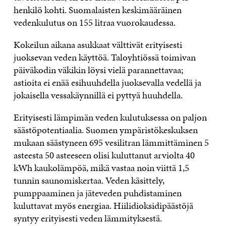
henkilö kohti. Suomalaisten keskimääräinen
vedenkulutus on 155 litraa vuorokaudessa.
Kokeilun aikana asukkaat välttivät erityisesti
juoksevan veden käyttöä. Taloyhtiössä toimivan
päiväkodin väkikin löysi vielä parannettavaa;
astioita ei enää esihuuhdella juoksevalla vedellä ja
jokaisella vessakäynnillä ei pyttyä huuhdella.
Erityisesti lämpimän veden kulutuksessa on paljon
säästöpotentiaalia. Suomen ympäristökeskuksen
mukaan säästyneen 695 vesilitran lämmittäminen 5
asteesta 50 asteeseen olisi kuluttanut arviolta 40
kWh kaukolämpöä, mikä vastaa noin viittä 1,5
tunnin saunomiskertaa. Veden käsittely,
pumppaaminen ja jäteveden puhdistaminen
kuluttavat myös energiaa. Hiilidioksidipäästöjä
syntyy erityisesti veden lämmityksestä.