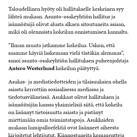
Taloudellinen hyöty oli hallitukselle keskeinen syy
lähteä mukaan. Asunto-osakeyhtiön hallitus ja
isännöitsijä olivat alusta alkaen sitoutuneita asiaan,
mikä oli olennaista kokeilun onnistumisen kannalta.
”Ilman muuta jatkamme kokeilua. Uskon, että
saamme käyriä laskemaan vielä tästäkin alemmas”,
sanoi asunto-osakeyhtiön hallituksen puheenjohtaja
Antero Westerlund
kokeilun päätyttyä.
Asukas- ja mediatiedotteiden ja tilaisuuksien ohella
asiasta kerrottiin sosiaalisessa mediassa ja
tiedotusvälineissä. Asukkaat olivat hallituksen ja
isännöitsijän kanssa yksimielisiä siitä, että kokeilu
on lisännyt tietoisuutta asiasta ja pistänyt
miettimään omia toimintatapoja. Asukkaiden
mukaan lumipalloefektiä ovat lisänneet aiheesta
kirjoitetut lehtijutut. Kiinnostuneita kommentteja