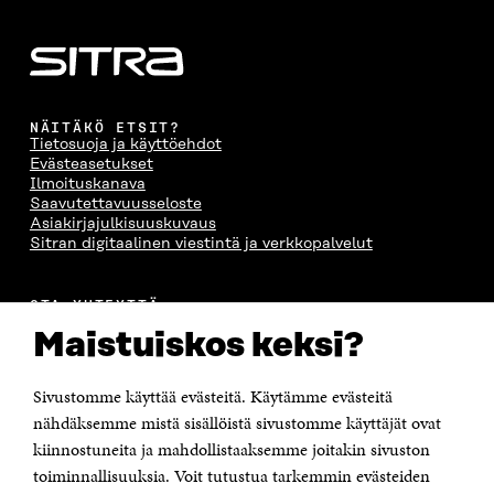
N
A
N
U
A
S
A
N
S
S
S
A
S
A
S
S
A
A
S
A
NÄITÄKÖ ETSIT?
Tietosuoja ja käyttöehdot
Evästeasetukset
Ilmoituskanava
Saavutettavuusseloste
Asiakirjajulkisuuskuvaus
Sitran digitaalinen viestintä ja verkkopalvelut
OTA YHTEYTTÄ
Suomen itsenäisyyden juhlarahasto Sitra
Maistuiskos keksi?
Itämerenkatu 11-13, PL 160,
00181 Helsinki
Sivustomme käyttää evästeitä. Käytämme evästeitä
Puhelin +358 294 618 991
Sähköpostiosoite
nähdäksemme mistä sisällöistä sivustomme käyttäjät ovat
etunimi.sukunimi@sitra.fi tai sitra@sitra.fi
kiinnostuneita ja mahdollistaaksemme joitakin sivuston
Saapumisohjeet
toiminnallisuuksia. Voit tutustua tarkemmin evästeiden