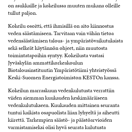
on asukkaille ja kokeilussa muuten mukana olleille
tullut paljon.
Kokeilu osoitti, että ihmisillä on aito kiinnostus
veden säästämiseen. Tarvitaan vain vähän tietoa
vedensäästämisen talous- ja ympäristövaikutuksista
sekä selkeät käytännön ohjeet, niin muutosta
toimintatapoihin syntyy. Kokeilusta vastasi
Jyväskylän ammattikorkeakoulun
Biotalousinstituutin Ympäristötiimi yhteistyössä
Keski-Suomen Energiatoimiston KESTOn kanssa.
Kokeilun marraskuun vedenkulutusta verrattiin
viiden aiemman kuukauden keskimääräiseen
vedenkulutukseen. Kuukauden mittainen seuranta
tuntui kaikista osapuolista liian lyhyeltä ja aiheutti
kiirettä. Tarkempien säästö- ja päästöarvioiden
varmistamiseksi olisi hyvä seurata kulutusta