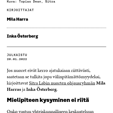
Kuva: Topias Dean, Sitra
KIRJOITTAJAT
Mila Harra
Inka Österberg
JULKAISTU
20.01.2022
Jos nuoret eivät kerro ajatuksiaan riittävästi,
saatetaan se tulkita jopa välinpitämättömyydeksi,
kirjoittavat
Sitra Labin nuorten ohjausryhmän
Mila
Harras
ja
Inka Österberg
.
Mielipiteen kysyminen ei riitä
Onko vastuu yhteiskunnalliseen keskusteluun