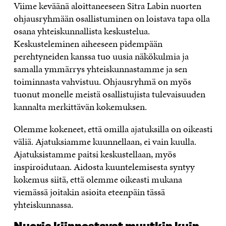
Viime keväänä aloittaneeseen Sitra Labin nuorten
ohjausryhmään osallistuminen on loistava tapa olla
osana yhteiskunnallista keskustelua.
Keskusteleminen aiheeseen pidempään
perehtyneiden kanssa tuo uusia näkökulmia ja
samalla ymmärrys yhteiskunnastamme ja sen
toiminnasta vahvistuu. Ohjausryhmä on myös
tuonut monelle meistä osallistujista tulevaisuuden
kannalta merkittävän kokemuksen.
Olemme kokeneet, että omilla ajatuksilla on oikeasti
väliä. Ajatuksiamme kuunnellaan, ei vain kuulla.
Ajatuksistamme paitsi keskustellaan, myös
inspiroidutaan. Aidosta kuuntelemisesta syntyy
kokemus siitä, että olemme oikeasti mukana
viemässä joitakin asioita eteenpäin tässä
yhteiskunnassa.