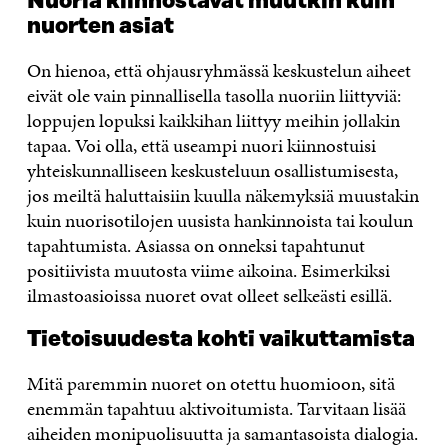
Nuoria kiinnostavat muutkin kuin
nuorten asiat
On hienoa, että ohjausryhmässä keskustelun aiheet
eivät ole vain pinnallisella tasolla nuoriin liittyviä:
loppujen lopuksi kaikkihan liittyy meihin jollakin
tapaa. Voi olla, että useampi nuori kiinnostuisi
yhteiskunnalliseen keskusteluun osallistumisesta,
jos meiltä haluttaisiin kuulla näkemyksiä muustakin
kuin nuorisotilojen uusista hankinnoista tai koulun
tapahtumista. Asiassa on onneksi tapahtunut
positiivista muutosta viime aikoina. Esimerkiksi
ilmastoasioissa nuoret ovat olleet selkeästi esillä.
Tietoisuudesta kohti vaikuttamista
Mitä paremmin nuoret on otettu huomioon, sitä
enemmän tapahtuu aktivoitumista. Tarvitaan lisää
aiheiden monipuolisuutta ja samantasoista dialogia.