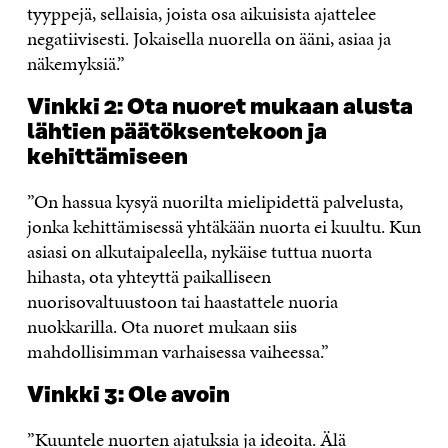
tyyppejä, sellaisia, joista osa aikuisista ajattelee
negatiivisesti. Jokaisella nuorella on ääni, asiaa ja
näkemyksiä.”
Vinkki 2: Ota nuoret mukaan alusta
lähtien päätöksentekoon ja
kehittämiseen
”On hassua kysyä nuorilta mielipidettä palvelusta,
jonka kehittämisessä yhtäkään nuorta ei kuultu. Kun
asiasi on alkutaipaleella, nykäise tuttua nuorta
hihasta, ota yhteyttä paikalliseen
nuorisovaltuustoon tai haastattele nuoria
nuokkarilla. Ota nuoret mukaan siis
mahdollisimman varhaisessa vaiheessa.”
Vinkki 3: Ole avoin
”Kuuntele nuorten ajatuksia ja ideoita. Älä