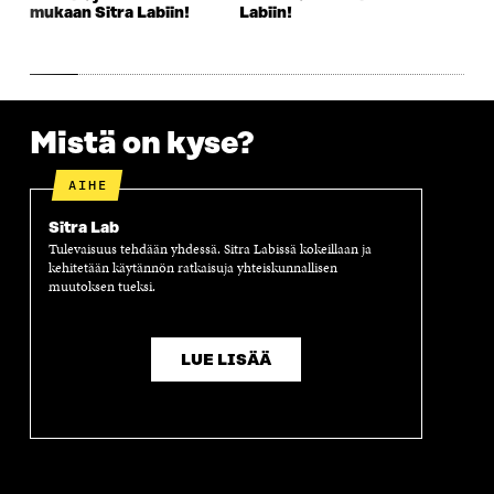
K
U
K
K
mukaan Sitra Labiin!
Labiin!
U
N
U
K
N
A
N
U
A
S
A
N
S
S
S
A
S
A
S
S
A
A
S
Mistä on kyse?
A
AIHE
Sitra Lab
Tulevaisuus tehdään yhdessä. Sitra Labissä kokeillaan ja
kehitetään käytännön ratkaisuja yhteiskunnallisen
muutoksen tueksi.
LUE LISÄÄ