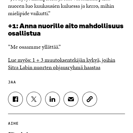
nuoren luo kuukausien kuluessa ja kerro, mihin
mielipide vaikutti.”
+1: Anna nuorille aito mahdollisuus
osallistua
”Me osaamme yllättää.”
Lue myös: 1 + 3 muutoksentekijän kykyä, joihin
Sitra Labin nuorten ohjausryhmä haastaa
JAA
J
J
J
J
K
A
A
A
A
O
A
A
A
A
P
F
T
L
S
I
A
W
I
Ä
O
AIHE
C
I
N
H
I