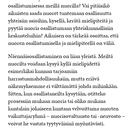
osallistumisessa meillä nuorilla? Vai pitäisikö
aikuisten saada nuoret tuntemaan osallisuutta
yhteisiin asioihin, kysellä, kerätä mielipiteitä ja
pyytää nuoria osallistumaan yhteiskunnallisiin
keskusteluihin? Aikuisen on tärkeää osoittaa, että
nuoren osallistumisella ja mielipiteellä on väliä.
Näennäisosallistaminen on liian yleistä. Meiltä
nuorilta voidaan kysyä kyllä mielipidettä
esimerkiksi kunnan tarjoamiin
harrastusmahdollisuuksiin, mutta eriävä
näkemyksemme ei välttämättä johda mihinkään.
Sitten, kun osallistaneilta kysytään, otitteko
prosessiin mukaan nuoria tai oliko mukana
kuntalain jokaiseen kuntaan velvoittama nuorten
vaikuttajaryhmä – nuorisovaltuusto tai -neuvosto –
voivat he vastata tyytyväisinä myöntävästi.