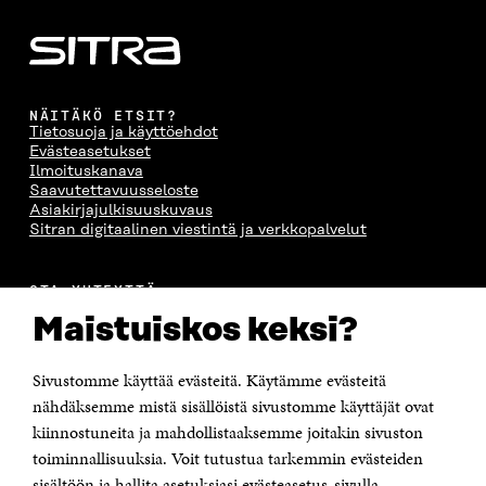
NÄITÄKÖ ETSIT?
Tietosuoja ja käyttöehdot
Evästeasetukset
Ilmoituskanava
Saavutettavuusseloste
Asiakirjajulkisuuskuvaus
Sitran digitaalinen viestintä ja verkkopalvelut
OTA YHTEYTTÄ
Suomen itsenäisyyden juhlarahasto Sitra
Maistuiskos keksi?
Itämerenkatu 11-13, PL 160,
00181 Helsinki
Sivustomme käyttää evästeitä. Käytämme evästeitä
Puhelin +358 294 618 991
Sähköpostiosoite
nähdäksemme mistä sisällöistä sivustomme käyttäjät ovat
etunimi.sukunimi@sitra.fi tai sitra@sitra.fi
kiinnostuneita ja mahdollistaaksemme joitakin sivuston
Saapumisohjeet
toiminnallisuuksia. Voit tutustua tarkemmin evästeiden
sisältöön ja hallita asetuksiasi evästeasetus-sivulla