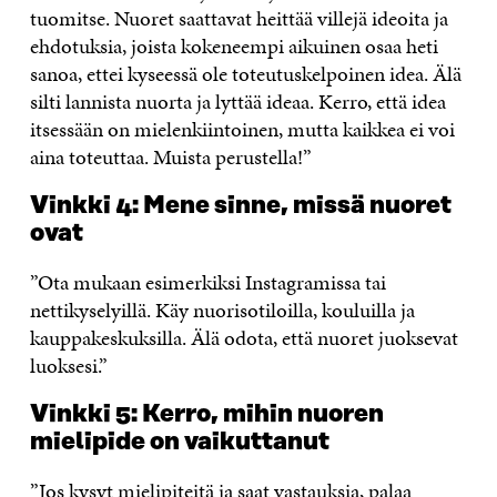
tuomitse. Nuoret saattavat heittää villejä ideoita ja
ehdotuksia, joista kokeneempi aikuinen osaa heti
sanoa, ettei kyseessä ole toteutuskelpoinen idea. Älä
silti lannista nuorta ja lyttää ideaa. Kerro, että idea
itsessään on mielenkiintoinen, mutta kaikkea ei voi
aina toteuttaa. Muista perustella!”
Vinkki 4: Mene sinne, missä nuoret
ovat
”Ota mukaan esimerkiksi Instagramissa tai
nettikyselyillä. Käy nuorisotiloilla, kouluilla ja
kauppakeskuksilla. Älä odota, että nuoret juoksevat
luoksesi.”
Vinkki 5: Kerro, mihin nuoren
mielipide on vaikuttanut
”Jos kysyt mielipiteitä ja saat vastauksia, palaa