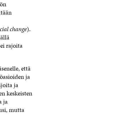
nön
ltään
ocial change
).
ällä
 ei rajoita
enelle, että
öasioiden ja
oita ja
en keskeisten
 ja
usi, mutta