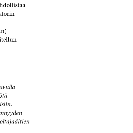
hdollistaa
ktorin
in)
itellun
avulla
ötä
siin.
ttömyyden
ltajaäitien