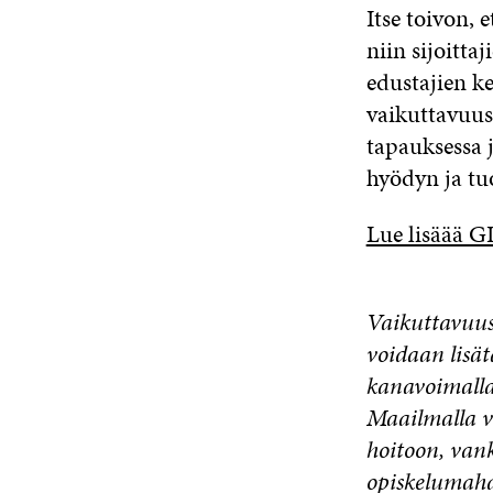
Itse toivon,
niin sijoitta
edustajien k
vaikuttavuus
tapauksessa j
hyödyn ja tuo
Lue lisäää G
Vaikuttavuus
voidaan lisät
kanavoimalla
Maailmalla v
hoitoon, van
opiskelumahd