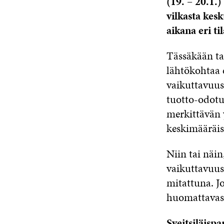
(19. – 20.1.)
vilkasta kesk
aikana eri t
Tässäkään ta
lähtökohtaa 
vaikuttavuus
tuotto-odotu
merkittävän 
keskimääräis
Niin tai näin
vaikuttavuus
mitattuna. Jo
huomattavast
Sveitsiläisp