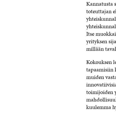
Kannatusta s
toteuttajan e
yhteiskunnall
yhteiskunnall
Itse muokkai
yrityksen sij
millään tava
Kokouksen lo
tapaamisiin k
muiden vasta
innovatiivisi
toimijoiden 
mahdollisuuk
kuulemma hy