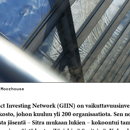
 Moorhouse
ct Investing Network (GIIN) on vaikuttavuusinve
kosto, johon kuuluu yli 200 organisaatiota. Sen n
ta jäsentä – Sitra mukaan lukien – kokoontui t