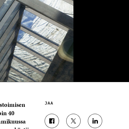
stoimisen
JAA
oin 40
ammikuussa
J
J
J