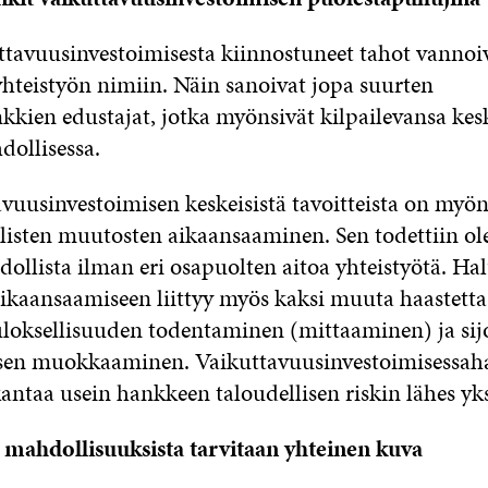
ttavuusinvestoimisesta kiinnostuneet tahot vannoi
yhteistyön nimiin. Näin sanoivat jopa suurten
nkkien edustajat, jotka myönsivät kilpailevansa ke
dollisessa.
avuusinvestoimisen keskeisistä tavoitteista on myön
listen muutosten aikaansaaminen. Sen todettiin ol
ollista ilman eri osapuolten aitoa yhteistyötä. Ha
kaansaamiseen liittyy myös kaksi muuta haastetta 
loksellisuuden todentaminen (mittaaminen) ja sijo
ksen muokkaaminen. Vaikuttavuusinvestoimisessahan
antaa usein hankkeen taloudellisen riskin lähes yk
a mahdollisuuksista tarvitaan yhteinen kuva