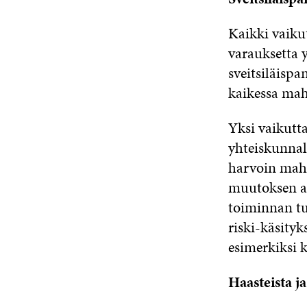
Kaikki vaiku
varauksetta 
sveitsiläispa
kaikessa mah
Yksi vaikutt
yhteiskunnal
harvoin mahd
muutoksen ai
toiminnan tu
riski-käsity
esimerkiksi k
Haasteista j