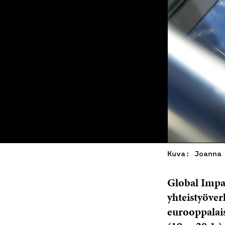
Kuva: Joanna
Global Impa
yhteistyöver
eurooppalais