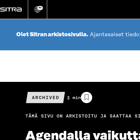
Siirry
suoraan
FI
Vaihda
sivuston
sisältöön
kieli
Olet Sitran arkistosivulla.
Ajantasaiset tied
ARCHIVED
Arvioitu
3 min
lukuaika
TÄMÄ SIVU ON ARKISTOITU JA SAATTAA S
Agendalla vaikutt