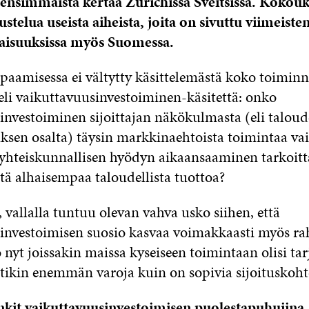
ensimmäistä kertaa
Zürichissä Sveitsissä. Kokouk
ustelua useista aiheista, joita on sivuttu viimeist
ilaisuuksissa myös Suomessa.
paamisessa ei vältytty käsittelemästä koko toimin
eli vaikuttavuusinvestoiminen-käsitettä: onko
investoiminen sijoittajan näkökulmasta (eli taloud
ksen osalta) täysin markkinaehtoista toimintaa vai
yhteiskunnallisen hyödyn aikaansaaminen tarkoitt
tä alhaisempaa taloudellista tuottoa?
, vallalla tuntuu olevan vahva usko siihen, että
investoimisen suosio kasvaa voimakkaasti myös ra
 nyt joissakin maissa kyseiseen toimintaan olisi tar
ikin enemmän varoja kuin on sopivia sijoituskohte
ankit vaikuttavuusinvestoimisen puolestapuhujina