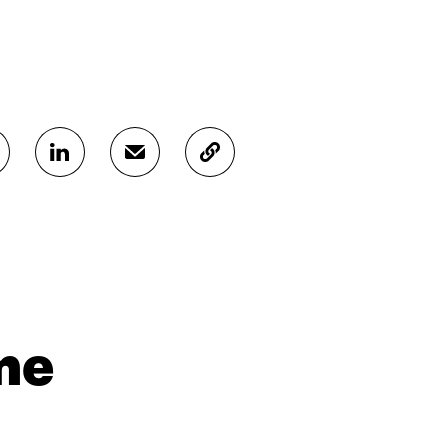
J
J
K
A
A
O
A
A
P
L
S
I
I
Ä
O
N
H
I
K
K
A
E
Ö
R
D
P
T
I
O
I
me
N
S
K
I
T
K
S
I
E
S
L
L
Ä
L
I