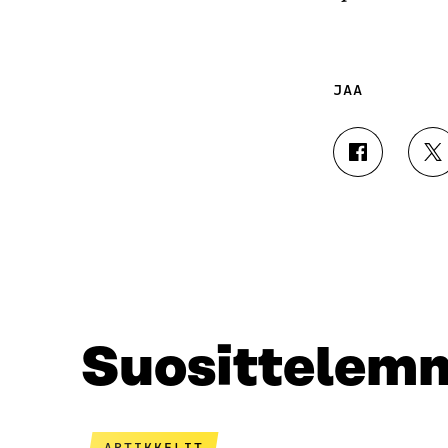
JAA
J
J
A
A
A
A
F
T
A
W
C
I
E
T
B
T
O
E
O
R
Suosittelem
K
I
I
S
S
S
S
Ä
A
A
ARTIKKELIT