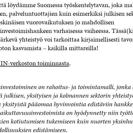
 että löydämme Suomessa työskentelytavan, joka ma
jien, palveluntuottajien kuin esimerkiksi julkisen se
eskinäisen vuorovaikutuksen jo mahdollisen
investoimishankeen varhaisessa vaiheessa. Tässä(k
ärkevä yhteistyö voi tarkoittaa kirjaimellisesti tavo
ton kasvamista – kaikilla mittareilla!
IIN-verkoston toiminnasta
.
investoiminen on rahoitus- ja toimintamalli, jonka 
ä julkisen, yksityisen ja kolmannen sektorin yhteisty
 yksityistä pääomaa hyvinvointia edistäviin hankkei
aikuttavuusinvestoimista on hyödynnetty niin työ
kien kotiutumisen tukemiseen kuin nuorten yksinhuo
ollisuuksien edistämiseen.