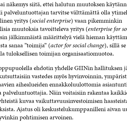
ai näkemys siitä, ettei halutun muutoksen käytän
li palveluntuottajan tarvitse välttämättä olla ytime
inen yritys (
social enterprise
) vaan pikemminkin
isia muutoksia tavoitteleva yritys (
enterprise for s
sin jälkimmäistä määrittelyä vielä hieman käyttäm
asta sanaa ”toimija” (
actor for social change
), sillä se
lla tuloksellisen toimijan organisaatiomuotoa.
ppupuolella ehdotin yhdelle GIINin hallituksen jäs
utsuttaisiin vastedes
myös hyvinvoinnin, ympärist
avien aihealueiden ennakkoluulottomia asiantuntij
a palveluntuottajia. Näin voitaisiin rakentaa kaikki
yhteistä kuvaa vaikuttavuusinvestoimisen haasteista
sista. Ajatus oli keskustelukumppanilleni aivan u
vinkin pohtimisen arvoinen.