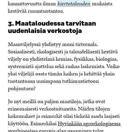
kannattavuutta ilman
kiertotalouden
kiertotalouden
mukaista
kestävää ruuantuotantoa.
3. Maataloudessa tarvitaan
uudenlaisia verkostoja
Maanviljelyssä yhdistyy moni tieteenala.
Sosiaalisesti, ekologisesti ja taloudellisesti kestävä
viljely on yhdistelmä kemiaa, fysiikkaa, biologiaa,
systeemistä ajattelua sekä raakaa laskemista. Voiko
yksi viljelijä osata tämän kaiken ja kehittää yksin
tuotantoaan uusimpaan tutkimustietoon
pohjautuen?
Jo nyt meillä on paljon maatiloja, jotka ovat
erinomaisesti verkostoituneita. Näiden tilojen
kokemukset ja esimerkit olisi tärkeää saada laajasti
käyttöön. Esimerkiksi
Hyvinkään agroekologisessa
symbioosissa
energia-alan osaaminen tulee