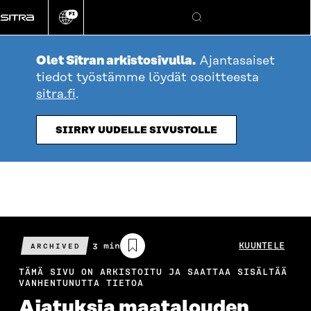
Siirry
FI
suoraan
Vaihda
Hae
sivuston
sisältöön
kieli
Olet Sitran arkistosivulla.
Ajantasaiset
tiedot työstämme löydät osoitteesta
sitra.fi
.
SIIRRY UUDELLE SIVUSTOLLE
Arvioitu
3 min
KUUNTELE
ARCHIVED
lukuaika
TÄMÄ SIVU ON ARKISTOITU JA SAATTAA SISÄLTÄÄ
VANHENTUNUTTA TIETOA
Ajatuksia maatalouden