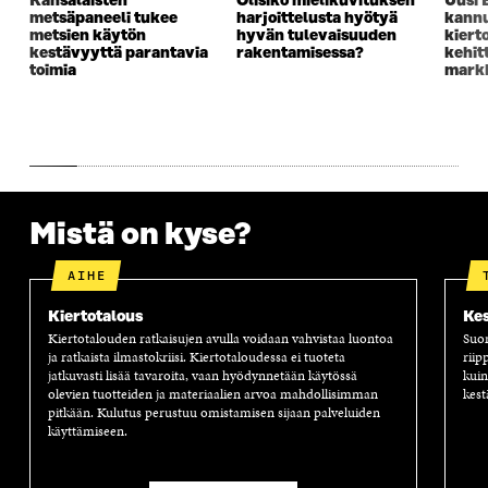
Kansalaisten
Olisiko mielikuvituksen
Uusi 
U
N
U
K
metsäpaneeli tukee
harjoittelusta hyötyä
kannu
N
A
N
U
metsien käytön
hyvän tulevaisuuden
kiert
A
S
A
N
kestävyyttä parantavia
rakentamisessa?
kehit
S
S
S
A
toimia
markk
S
A
S
S
A
A
S
A
Mistä on kyse?
AIHE
Kiertotalous
Kes
Kiertotalouden ratkaisujen avulla voidaan vahvistaa luontoa
Suom
ja ratkaista ilmastokriisi. Kiertotaloudessa ei tuoteta
riip
jatkuvasti lisää tavaroita, vaan hyödynnetään käytössä
kuin
olevien tuotteiden ja materiaalien arvoa mahdollisimman
kest
pitkään. Kulutus perustuu omistamisen sijaan palveluiden
käyttämiseen.