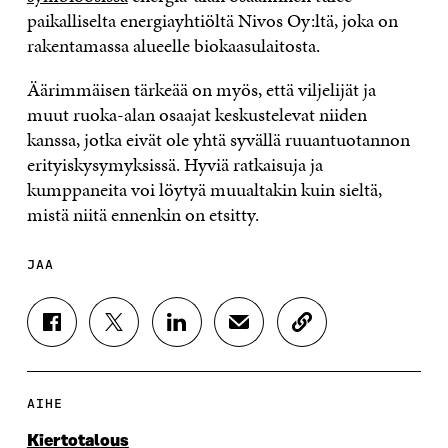
paikalliselta energiayhtiöltä Nivos Oy:ltä, joka on
rakentamassa alueelle biokaasulaitosta.
Äärimmäisen tärkeää on myös, että viljelijät ja
muut ruoka-alan osaajat keskustelevat niiden
kanssa, jotka eivät ole yhtä syvällä ruuantuotannon
erityiskysymyksissä. Hyviä ratkaisuja ja
kumppaneita voi löytyä muualtakin kuin sieltä,
mistä niitä ennenkin on etsitty.
JAA
J
J
J
J
K
A
A
A
A
O
A
A
A
A
P
F
T
L
S
I
A
W
I
Ä
O
AIHE
C
I
N
H
I
E
T
K
K
A
Kiertotalous