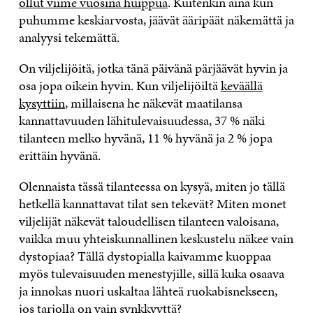
ollut viime vuosina huippua
. Kuitenkin aina kun
puhumme keskiarvosta, jäävät ääripäät näkemättä ja
analyysi tekemättä.
On viljelijöitä, jotka tänä päivänä pärjäävät hyvin ja
osa jopa oikein hyvin. Kun viljelijöiltä
keväällä
kysyttiin
, millaisena he näkevät maatilansa
kannattavuuden lähitulevaisuudessa, 37 % näki
tilanteen melko hyvänä, 11 % hyvänä ja 2 % jopa
erittäin hyvänä.
Olennaista tässä tilanteessa on kysyä, miten jo tällä
hetkellä kannattavat tilat sen tekevät? Miten monet
viljelijät näkevät taloudellisen tilanteen valoisana,
vaikka muu yhteiskunnallinen keskustelu näkee vain
dystopiaa? Tällä dystopialla kaivamme kuoppaa
myös tulevaisuuden menestyjille, sillä kuka osaava
ja innokas nuori uskaltaa lähteä ruokabisnekseen,
jos tarjolla on vain synkkyyttä?