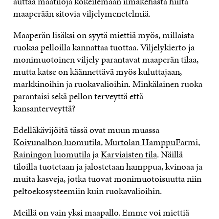
auttaa maatiloja kokeilemaan ilmakehästä hiiltä
maaperään sitovia viljelymenetelmiä.
Maaperän lisäksi on syytä miettiä myös, millaista
ruokaa pelloilla kannattaa tuottaa. Viljelykierto ja
monimuotoinen viljely parantavat maaperän tilaa,
mutta katse on käännettävä myös kuluttajaan,
markkinoihin ja ruokavalioihin. Minkälainen ruoka
parantaisi sekä pellon terveyttä että
kansanterveyttä?
Edelläkävijöitä tässä ovat muun muassa
Koivunalhon luomutila
,
Murtolan HamppuFarmi
,
Rainingon luomutila
ja
Karviaisten tila
. Näillä
tiloilla tuotetaan ja jalostetaan hamppua, kvinoaa ja
muita kasveja, jotka tuovat monimuotoisuutta niin
peltoekosysteemiin kuin ruokavalioihin.
Meillä on vain yksi maapallo. Emme voi miettiä