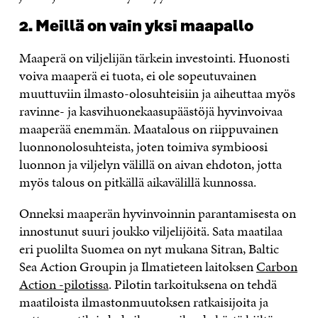
2. Meillä on vain yksi maapallo
Maaperä on viljelijän tärkein investointi. Huonosti
voiva maaperä ei tuota, ei ole sopeutuvainen
muuttuviin ilmasto-olosuhteisiin ja aiheuttaa myös
ravinne- ja kasvihuonekaasupäästöjä hyvinvoivaa
maaperää enemmän. Maatalous on riippuvainen
luonnonolosuhteista, joten toimiva symbioosi
luonnon ja viljelyn välillä on aivan ehdoton, jotta
myös talous on pitkällä aikavälillä kunnossa.
Onneksi maaperän hyvinvoinnin parantamisesta on
innostunut suuri joukko viljelijöitä. Sata maatilaa
eri puolilta Suomea on nyt mukana Sitran, Baltic
Sea Action Groupin ja Ilmatieteen laitoksen
Carbon
Action -pilotissa
. Pilotin tarkoituksena on tehdä
maatiloista ilmastonmuutoksen ratkaisijoita ja