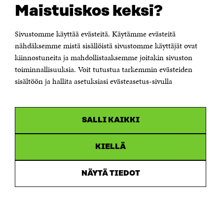
Suomen itsenäisyyden juhlarahasto Sitra
Maistuiskos keksi?
Itämerenkatu 11-13, PL 160,
00181 Helsinki
Sivustomme käyttää evästeitä. Käytämme evästeitä
Puhelin +358 294 618 991
Sähköpostiosoite
nähdäksemme mistä sisällöistä sivustomme käyttäjät ovat
etunimi.sukunimi@sitra.fi tai sitra@sitra.fi
kiinnostuneita ja mahdollistaaksemme joitakin sivuston
Saapumisohjeet
toiminnallisuuksia. Voit tutustua tarkemmin evästeiden
sisältöön ja hallita asetuksiasi evästeasetus-sivulla
Y-tunnus 0202132-3
OLEMME NÄISSÄ SOMEISSA
SALLI KAIKKI
Facebook
Avautuu
uudessa
Linkedin
ikkunassa
KIELLÄ
Avautuu
uudessa
Youtube
ikkunassa
Avautuu
NÄYTÄ TIEDOT
uudessa
Instagram
ikkunassa
Avautuu
uudessa
ikkunassa