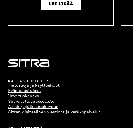
LUE LISÄÄ
NÄITÄKÖ ETSIT?
Tietosuoja ja käyttöehdot
Evästeasetukset
Ilmoituskanava
Saavutettavuusseloste
Asiakirjajulkisuuskuvaus
Sitran digitaalinen viestintä ja verkkopalvelut
OTA YHTEYTTÄ