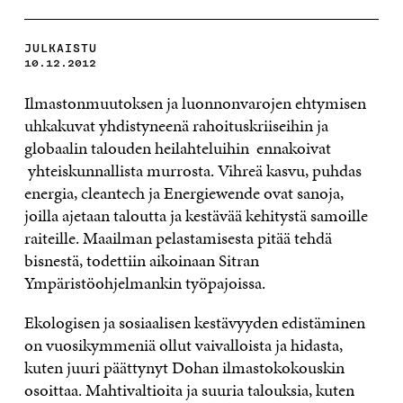
JULKAISTU
10.12.2012
Ilmastonmuutoksen ja luonnonvarojen ehtymisen
uhkakuvat yhdistyneenä rahoituskriiseihin ja
globaalin talouden heilahteluihin ennakoivat
yhteiskunnallista murrosta. Vihreä kasvu, puhdas
energia, cleantech ja Energiewende ovat sanoja,
joilla ajetaan taloutta ja kestävää kehitystä samoille
raiteille. Maailman pelastamisesta pitää tehdä
bisnestä, todettiin aikoinaan Sitran
Ympäristöohjelmankin työpajoissa.
Ekologisen ja sosiaalisen kestävyyden edistäminen
on vuosikymmeniä ollut vaivalloista ja hidasta,
kuten juuri päättynyt Dohan ilmastokokouskin
osoittaa. Mahtivaltioita ja suuria talouksia, kuten