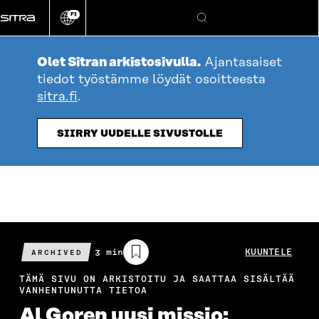
Siirry
FI
suoraan
Vaihda
Hae
sivuston
sisältöön
kieli
Olet Sitran arkistosivulla.
Ajantasaiset
tiedot työstämme löydät osoitteesta
sitra.fi
.
SIIRRY UUDELLE SIVUSTOLLE
Arvioitu
3 min
KUUNTELE
ARCHIVED
lukuaika
TÄMÄ SIVU ON ARKISTOITU JA SAATTAA SISÄLTÄÄ
VANHENTUNUTTA TIETOA
Al Goren uusi missio: