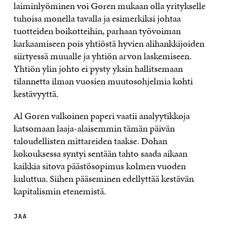
laiminlyöminen voi Goren mukaan olla yritykselle
tuhoisa monella tavalla ja esimerkiksi johtaa
tuotteiden boikotteihin, parhaan työvoiman
karkaamiseen pois yhtiöstä hyvien alihankkijoiden
siirtyessä muualle ja yhtiön arvon laskemiseen.
Yhtiön ylin johto ei pysty yksin hallitsemaan
tilannetta ilman vuosien muutosohjelmia kohti
kestävyyttä.
Al Goren valkoinen paperi vaatii analyytikkoja
katsomaan laaja-alaisemmin tämän päivän
taloudellisten mittareiden taakse. Dohan
kokouksessa syntyi sentään tahto saada aikaan
kaikkia sitova päästösopimus kolmen vuoden
kuluttua. Siihen pääseminen edellyttää kestävän
kapitalismin etenemistä.
JAA