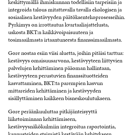
keskittymällä ihmiskunnan todellisiin tarpeisiin ja
integroida talous mitattavalla tavalla ekologisen ja
sosiaalisen kestävyyden päätöksentekoprosesseihin.
Pyrkimys on irrottautua kvartaaliajattelusta,
uskosta BKT:n kaikkivoipaisuuteen ja
tosimaailmasta irtaantuneesta finanssimaailmasta.
Gore nostaa esiin viisi aluetta, joihin pitäisi tarttua:
kestävyys omaisuusarvona, kestävyyteen liittyvien
palvelujen kehittäminen pääoman hallintaan,
kestävyyteen perustuvien finanssituotteiden
kasvattaminen, BKT:ta parempien kasvun
mittareiden kehittäminen ja kestävyyden
sisällyttäminen kaikkeen bisneskoulutukseen.
Gore peräänkuuluttaa pitkäjänteisyyttä
liiketoiminnan kehittämiseen,
kestävyysnäkökulmiin integroitua raportointia,
kannusteiden etsimistä kestävään kehitykseen