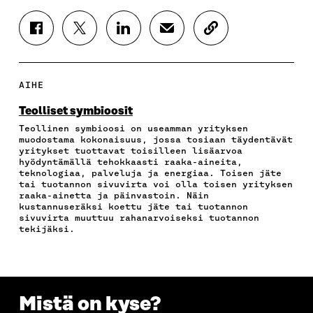
J
J
J
J
K
A
A
A
A
O
A
A
A
A
P
F
T
L
S
I
A
W
I
Ä
O
AIHE
C
I
N
H
I
E
T
K
K
A
Teolliset symbioosit
B
T
E
Ö
R
Teollinen symbioosi on useamman yrityksen
O
E
D
P
T
muodostama kokonaisuus, jossa tosiaan täydentävät
O
R
I
O
I
yritykset tuottavat toisilleen lisäarvoa
K
I
N
S
K
hyödyntämällä tehokkaasti raaka-aineita,
I
S
I
T
K
teknologiaa, palveluja ja energiaa. Toisen jäte
S
S
S
I
E
tai tuotannon sivuvirta voi olla toisen yrityksen
raaka-ainetta ja päinvastoin. Näin
S
Ä
S
L
L
kustannuseräksi koettu jäte tai tuotannon
A
A
Ä
L
I
sivuvirta muuttuu rahanarvoiseksi tuotannon
A
V
A
A
N
tekijäksi.
V
A
V
A
L
A
U
A
V
I
U
T
U
A
N
T
U
T
U
K
U
U
U
T
K
U
U
U
U
I
Mistä on kyse?
U
U
U
U