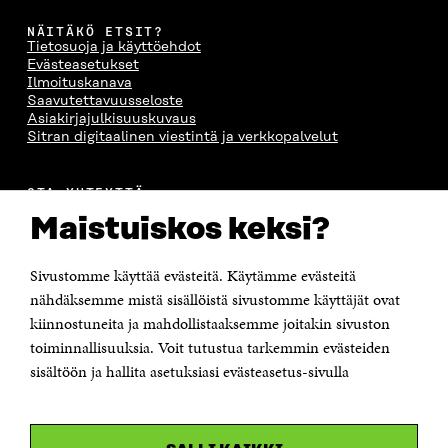
NÄITÄKÖ ETSIT?
Tietosuoja ja käyttöehdot
Evästeasetukset
Ilmoituskanava
Saavutettavuusseloste
Asiakirjajulkisuuskuvaus
Sitran digitaalinen viestintä ja verkkopalvelut
OTA YHTEYTTÄ
Suomen itsenäisyyden juhlarahasto Sitra
Maistuiskos keksi?
Itämerenkatu 11-13, PL 160,
00181 Helsinki
Sivustomme käyttää evästeitä. Käytämme evästeitä
Puhelin +358 294 618 991
Sähköpostiosoite
nähdäksemme mistä sisällöistä sivustomme käyttäjät ovat
etunimi.sukunimi@sitra.fi tai sitra@sitra.fi
kiinnostuneita ja mahdollistaaksemme joitakin sivuston
Saapumisohjeet
toiminnallisuuksia. Voit tutustua tarkemmin evästeiden
sisältöön ja hallita asetuksiasi evästeasetus-sivulla
Y-tunnus 0202132-3
OLEMME NÄISSÄ SOMEISSA