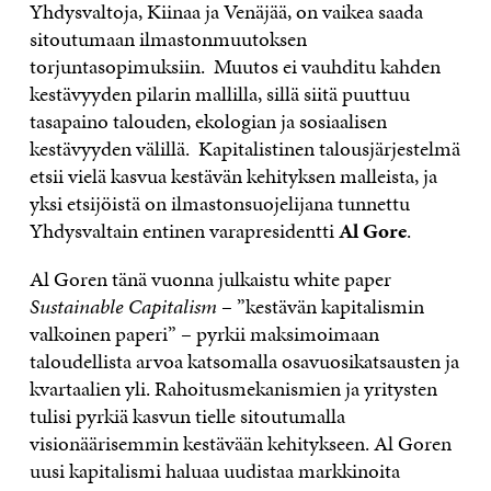
Yhdysvaltoja, Kiinaa ja Venäjää, on vaikea saada
sitoutumaan ilmastonmuutoksen
torjuntasopimuksiin. Muutos ei vauhditu kahden
kestävyyden pilarin mallilla, sillä siitä puuttuu
tasapaino talouden, ekologian ja sosiaalisen
kestävyyden välillä. Kapitalistinen talousjärjestelmä
etsii vielä kasvua kestävän kehityksen malleista, ja
yksi etsijöistä on ilmastonsuojelijana tunnettu
Yhdysvaltain entinen varapresidentti
Al Gore
.
Al Goren tänä vuonna julkaistu white paper
Sustainable Capitalism
– ”kestävän kapitalismin
valkoinen paperi” – pyrkii maksimoimaan
taloudellista arvoa katsomalla osavuosikatsausten ja
kvartaalien yli. Rahoitusmekanismien ja yritysten
tulisi pyrkiä kasvun tielle sitoutumalla
visionäärisemmin kestävään kehitykseen. Al Goren
uusi kapitalismi haluaa uudistaa markkinoita