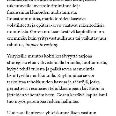
tukeutuvalle investointitoiminnalle ja
finanssimarkkinoiden uudistamista.
Ilmastonmuutos, markkinoiden kasvava
volatiliteetti ja epätasa-arvo vaativat rakenteellisia
muutoksia. Goren mukaan kestävä kapitalismi on
enemmän kuin yritysvastuullisuus tai vaikuttavuus
rahoitus,
impact investing
.
Yrityksille muutos kohti kestävyyttä tarjoaa
strategista etua vahvistamalla brändiä, luottamusta,
kykyä tehdä tulosta ja palkitsevaa asemointia
kehittyvillä markkinoilla. Käytännössä se voi
tarkoittaa tehokkuuden kasvua ja säästöjä, jotka
perustuvat resurssien tehokkaampaan käyttöön ja
jätteiden vähentämiseen. Goren kestävä kapitalismi
tuo myös parempaa riskien hallintaa.
Uudessa tilanteessa yhteiskunnallisen vastuun