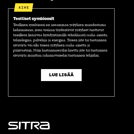
U
D
U
U
AIHE
D
E
D
U
E
S
E
D
Teolliset symbioosit
S
S
S
E
Teollinen symbioosi on useamman yrityksen muodostama
S
A
S
S
kokonaisuus, jossa tosiaan täydentävät yritykset tuottavat
A
I
A
S
toisilleen lisäarvoa hyödyntämällä tehokkaasti raaka-aineita,
I
K
I
A
teknologiaa, palveluja ja energiaa. Toisen jäte tai tuotannon
K
K
K
I
sivuvirta voi olla toisen yrityksen raaka-ainetta ja
K
U
K
K
päinvastoin. Näin kustannuseräksi koettu jäte tai tuotannon
U
N
U
K
sivuvirta muuttuu rahanarvoiseksi tuotannon tekijäksi.
N
A
N
U
A
S
A
N
S
S
S
A
S
A
S
S
LUE LISÄÄ
A
A
S
A