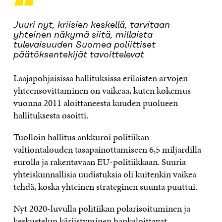
“
Juuri nyt, kriisien keskellä, tarvitaan
yhteinen näkymä siitä, millaista
tulevaisuuden Suomea poliittiset
päätöksentekijät tavoittelevat
Laajapohjaisissa hallituksissa erilaisten arvojen
yhteensovittaminen on vaikeaa, kuten kokemus
vuonna 2011 aloittaneesta kuuden puolueen
hallituksesta osoitti.
Tuolloin hallitus ankkuroi politiikan
valtiontalouden tasapainottamiseen 6,5 miljardilla
eurolla ja rakentavaan EU-politiikkaan. Suuria
yhteiskunnallisia uudistuksia oli kuitenkin vaikea
tehdä, koska yhteinen strateginen suunta puuttui.
Nyt 2020-luvulla politiikan polarisoituminen ja
keskustelun kärjistyminen hankaloittavat