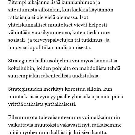
Pitempi aikajänne lisää kunnianhimoa ja
sitoutumista silloinkin, kun kaikkia käytännön
ratkaisuja ei ole vielä olemassa. Isot
yhteiskunnalliset muutokset vievät helposti
vähintään vuosikymmenen, kuten tiedämme
sosiaali- ja terveyspalvelujen tai tutkimus- ja
innovaatiopolitiikan uudistamisesta.
Strateginen hallitusohjelma voi myös kannustaa
kokeiluihin, joiden pohjalta on mahdollista tehdä
suurempiakin rakenteellisia uudistuksia.
Strategisuuden merkitys korostuu silloin, kun
monta kriisiä vyöryy päälle yhtä aikaa ja niitä pitää
yrittää ratkaista yhtäaikaisesti.
Ellemme ota tulevaisuuteemme voimakkaimmin
vaikuttavia muutoksia vakavasti nyt, ratkaisemme
niitä myöhemmin kalliisti ja kriisien kautta.