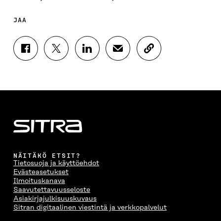
JAA
J
J
J
J
K
A
A
A
A
O
A
A
A
A
P
F
T
L
S
I
A
W
I
Ä
O
C
I
N
H
I
E
T
K
K
A
B
T
E
Ö
R
O
E
D
P
T
O
R
I
O
I
K
I
N
S
K
I
S
I
T
K
NÄITÄKÖ ETSIT?
S
S
S
I
E
Tietosuoja ja käyttöehdot
S
Ä
S
L
L
Evästeasetukset
A
A
Ä
L
I
Ilmoituskanava
A
V
A
A
N
Saavutettavuusseloste
V
A
V
A
L
Asiakirjajulkisuuskuvaus
A
U
A
V
I
Sitran digitaalinen viestintä ja verkkopalvelut
U
T
U
A
N
T
U
T
U
K