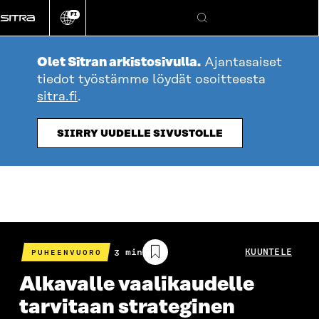
Siirry
FI
suoraan
Vaihda
Hae
sivuston
sisältöön
kieli
Olet Sitran arkistosivulla.
Ajantasaiset
tiedot työstämme löydät osoitteesta
sitra.fi
.
SIIRRY UUDELLE SIVUSTOLLE
Arvioitu
3 min
KUUNTELE
PUHEENVUORO
lukuaika
Alkavalle vaalikaudelle
tarvitaan strateginen