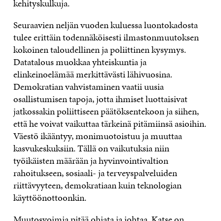
kehityskulkuja.
Seuraavien neljän vuoden kuluessa luontokadosta
tulee erittäin todennäköisesti ilmastonmuutoksen
kokoinen taloudellinen ja poliittinen kysymys.
Datatalous muokkaa yhteiskuntia ja
elinkeinoelämää merkittävästi lähivuosina.
Demokratian vahvistaminen vaatii uusia
osallistumisen tapoja, jotta ihmiset luottaisivat
jatkossakin poliittiseen päätöksentekoon ja siihen,
että he voivat vaikuttaa tärkeinä pitämiinsä asioihin.
Väestö ikääntyy, monimuotoistuu ja muuttaa
kasvukeskuksiin. Tällä on vaikutuksia niin
työikäisten määrään ja hyvinvointivaltion
rahoitukseen, sosiaali- ja terveyspalveluiden
riittävyyteen, demokratiaan kuin teknologian
käyttöönottoonkin.
Muutosvoimia pitää ohjata ja johtaa. Katse on