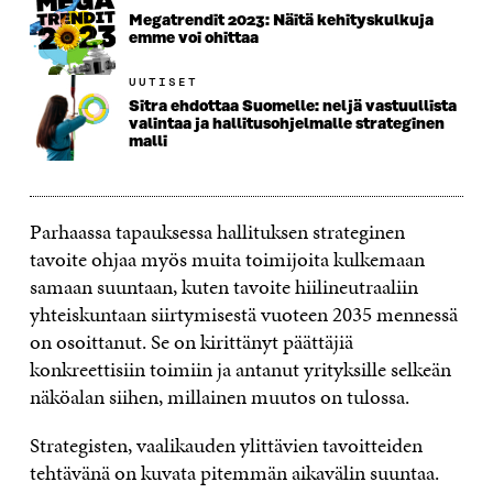
Megatrendit 2023: Näitä kehityskulkuja
emme voi ohittaa
UUTISET
Sitra ehdottaa Suomelle: neljä vastuullista
valintaa ja hallitusohjelmalle strateginen
malli
Parhaassa tapauksessa hallituksen strateginen
tavoite ohjaa myös muita toimijoita kulkemaan
samaan suuntaan, kuten tavoite hiilineutraaliin
yhteiskuntaan siirtymisestä vuoteen 2035 mennessä
on osoittanut. Se on kirittänyt päättäjiä
konkreettisiin toimiin ja antanut yrityksille selkeän
näköalan siihen, millainen muutos on tulossa.
Strategisten, vaalikauden ylittävien tavoitteiden
tehtävänä on kuvata pitemmän aikavälin suuntaa.